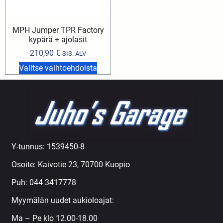
MPH Jumper TPR Factory
kypärä + ajolasit
210,90
€
SIS. ALV
Valitse vaihtoehdoista
Y-tunnus: 1539450-8
Osoite: Kaivotie 23, 70700 Kuopio
Puh:
044 3417778
Myymälän uudet aukioloajat:
Ma – Pe klo 12.00-18.00