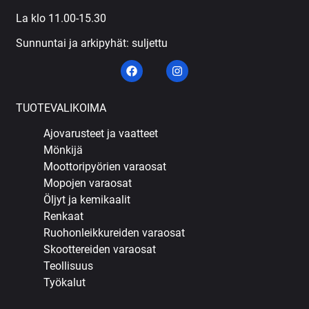
La klo 11.00-15.30
Sunnuntai ja arkipyhät: suljettu
TUOTEVALIKOIMA
Ajovarusteet ja vaatteet
Mönkijä
Moottoripyörien varaosat
Mopojen varaosat
Öljyt ja kemikaalit
Renkaat
Ruohonleikkureiden varaosat
Skoottereiden varaosat
Teollisuus
Työkalut