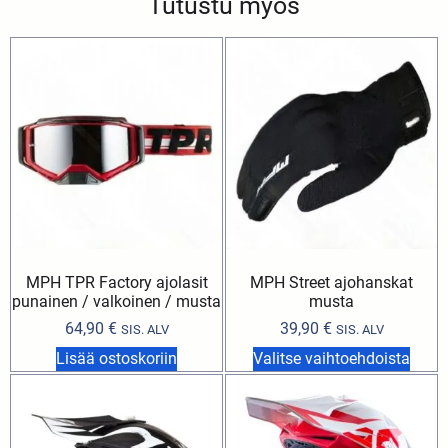
Tutustu myös
MPH TPR Factory ajolasit
MPH Street ajohanskat
punainen / valkoinen / musta
musta
64,90
€
39,90
€
SIS. ALV
SIS. ALV
Lisää ostoskoriin
Valitse vaihtoehdoista