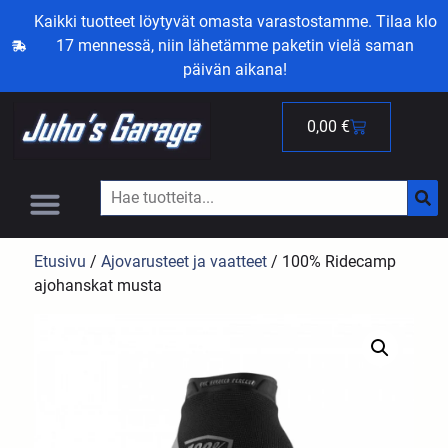
Kaikki tuotteet löytyvät omasta varastostamme. Tilaa klo
17 mennessä, niin lähetämme paketin vielä saman
päivän aikana!
0,00
€
Etusivu
/
Ajovarusteet ja vaatteet
/ 100% Ridecamp
ajohanskat musta