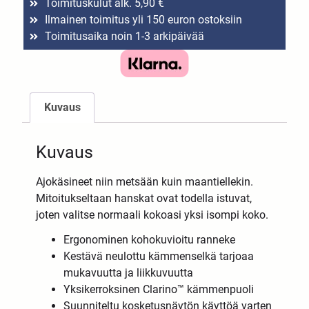
Toimituskulut alk. 5,90 €
Ilmainen toimitus yli 150 euron ostoksiin
Toimitusaika noin 1-3 arkipäivää
Kuvaus
Kuvaus
Ajokäsineet niin metsään kuin maantiellekin.
Mitoitukseltaan hanskat ovat todella istuvat,
joten valitse normaali kokoasi yksi isompi koko.
Ergonominen kohokuvioitu ranneke
Kestävä neulottu kämmenselkä tarjoaa
mukavuutta ja liikkuvuutta
Yksikerroksinen Clarino™ kämmenpuoli
Suunniteltu kosketusnäytön käyttöä varten