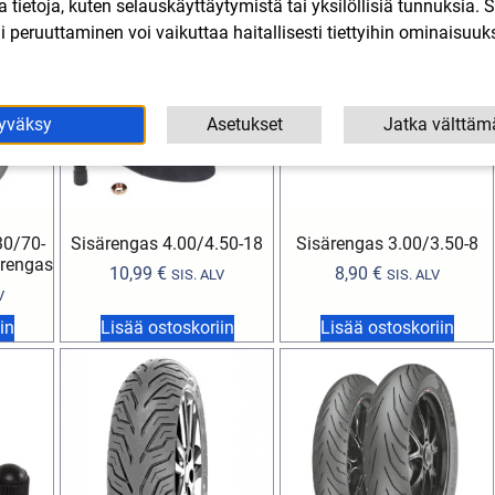
lla tietoja, kuten selauskäyttäytymistä tai yksilöllisiä tunnuksia
 peruuttaminen voi vaikuttaa haitallisesti tiettyihin ominaisuuks
yväksy
Asetukset
Jatka välttäm
30/70-
Sisärengas 4.00/4.50-18
Sisärengas 3.00/3.50-8
rengas
10,99
€
8,90
€
SIS. ALV
SIS. ALV
V
in
Lisää ostoskoriin
Lisää ostoskoriin