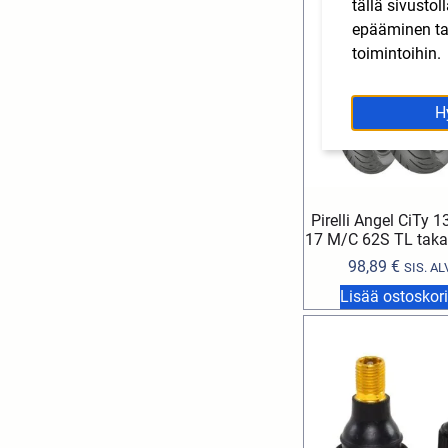
tällä sivusto
epääminen tai
toimintoihin.
H
Pirelli Angel CiTy 1
17 M/C 62S TL taka
98,89
€
SIS. AL
Lisää ostoskori