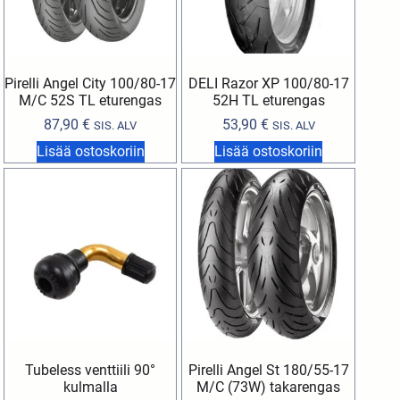
Pirelli Angel City 100/80-17
DELI Razor XP 100/80-17
M/C 52S TL eturengas
52H TL eturengas
87,90
€
53,90
€
SIS. ALV
SIS. ALV
Lisää ostoskoriin
Lisää ostoskoriin
Tubeless venttiili 90°
Pirelli Angel St 180/55-17
kulmalla
M/C (73W) takarengas