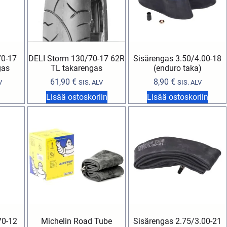
70-17
DELI Storm 130/70-17 62R
Sisärengas 3.50/4.00-18
gas
TL takarengas
(enduro taka)
61,90
€
8,90
€
V
SIS. ALV
SIS. ALV
Lisää ostoskoriin
Lisää ostoskoriin
70-12
Michelin Road Tube
Sisärengas 2.75/3.00-21