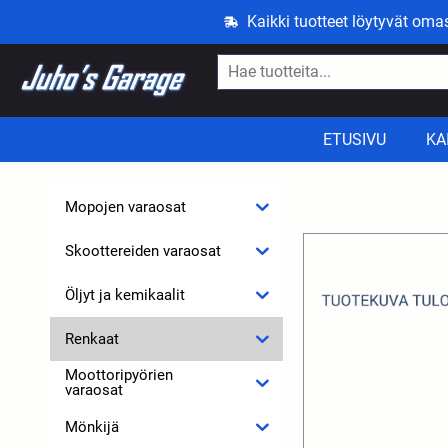
Kaikki tuotteet löytyvät om
ETUSIVU
KA
Mopojen varaosat
Skoottereiden varaosat
Öljyt ja kemikaalit
Renkaat
Moottoripyörien
varaosat
Mönkijä