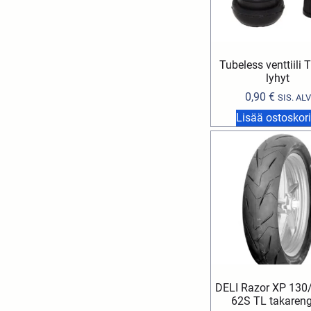
Tubeless venttiili
lyhyt
0,90
€
SIS. ALV
Lisää ostoskori
DELI Razor XP 130
62S TL takaren