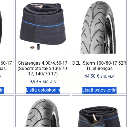
/60-17
Sisärengas 4.00/4.50-17
DELI Storm 100/80-17 52R
gas
(Supermoto taka 130/70-
TL eturengas
17, 140/70-17)
44,50
€
V
SIS. ALV
9,99
€
SIS. ALV
in
Lisää ostoskoriin
Lisää ostoskoriin