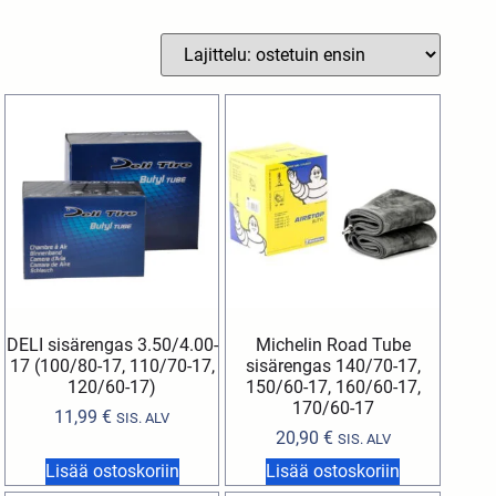
DELI sisärengas 3.50/4.00-
Michelin Road Tube
17 (100/80-17, 110/70-17,
sisärengas 140/70-17,
120/60-17)
150/60-17, 160/60-17,
170/60-17
11,99
€
SIS. ALV
20,90
€
SIS. ALV
Lisää ostoskoriin
Lisää ostoskoriin