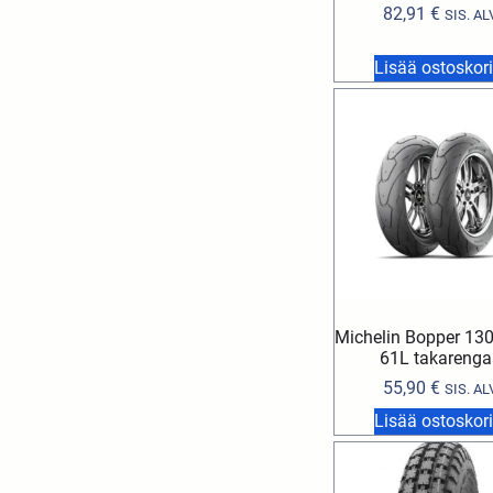
82,91
€
SIS. AL
Lisää ostoskori
Michelin Bopper 13
61L takarenga
55,90
€
SIS. AL
Lisää ostoskori