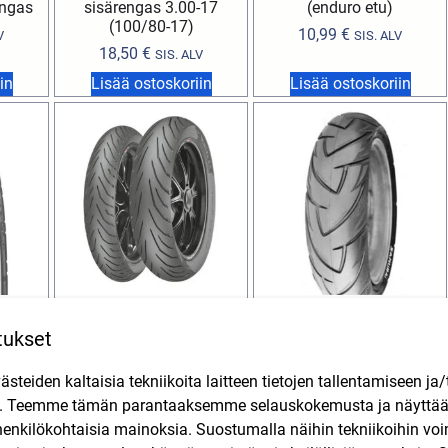
engas
sisärengas 3.00-17
(enduro etu)
(100/80-17)
10,99
€
V
SIS. ALV
18,50
€
SIS. ALV
in
Lisää ostoskoriin
Lisää ostoskoriin
-8 46M
Pirelli Angel City 150/60-17
DELI Samurai 130/70-17
tukset
gas
M/C 66S TL R takarengas
62R TL takarengas
119,90
€
59,90
€
V
SIS. ALV
SIS. ALV
teiden kaltaisia tekniikoita laitteen tietojen tallentamiseen ja/
n. Teemme tämän parantaaksemme selauskokemusta ja näytt
in
Lisää ostoskoriin
Lisää ostoskoriin
henkilökohtaisia mainoksia. Suostumalla näihin tekniikoihin vo