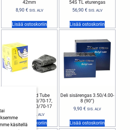
42mm
54S TL eturengas
8,90
€
56,90
€
SIS. ALV
SIS. ALV
Lisää ostoskoriin
Lisää ostoskoriin
Michelin Road Tube
Deli sisärengas 3.50/4.00-
sisärengas 110/70-17,
8 (90°)
120/60-17, 120/70-17
9,90
€
SIS. ALV
tai
19,50
€
SIS. ALV
ääksemme
Lisää ostoskoriin
Lisää ostoskoriin
imme käsitellä