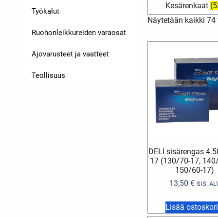
Kesärenkaat
(5
Työkalut
Näytetään kaikki 74 
Ruohonleikkureiden varaosat
Ajovarusteet ja vaatteet
Teollisuus
DELI sisärengas 4.5
17 (130/70-17, 140
150/60-17)
13,50
€
SIS. AL
Lisää ostoskori