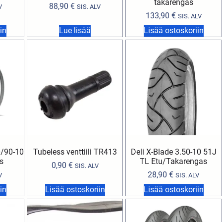
takarengas
88,90
€
V
SIS. ALV
133,90
€
SIS. ALV
in
Lue lisää
Lisää ostoskoriin
0/90-10
Tubeless venttiili TR413
Deli X-Blade 3.50-10 51J
s
TL Etu/Takarengas
0,90
€
SIS. ALV
28,90
€
V
SIS. ALV
in
Lisää ostoskoriin
Lisää ostoskoriin