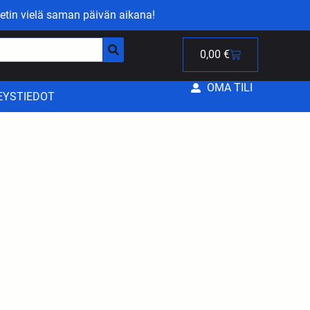
etin vielä saman päivän aikana!
0,00
€
OMA TILI
EYSTIEDOT