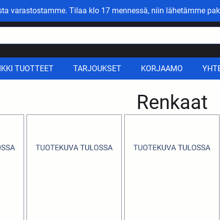
asta varastostamme. Tilaa klo 17 mennessä, niin lähetämme pak
IKKI TUOTTEET
TARJOUKSET
KORJAAMO
YHT
Renkaat