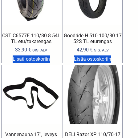
CST C6577F 110/80-8 54L
Goodride H-510 100/80-17
TL etu/takarengas
52S TL eturengas
33,90
€
42,90
€
SIS. ALV
SIS. ALV
Lisää ostoskoriin
Lisää ostoskoriin
Vannenauha 17″, leveys
DELI Razor XP 110/70-17