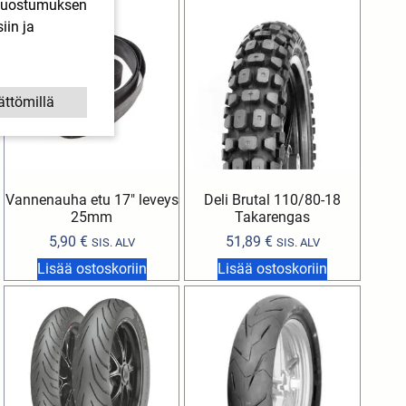
. Suostumuksen
iin ja
ättömillä
Vannenauha etu 17″ leveys
Deli Brutal 110/80-18
25mm
Takarengas
5,90
€
51,89
€
SIS. ALV
SIS. ALV
Lisää ostoskoriin
Lisää ostoskoriin