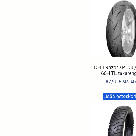
DELI Razor XP 150
66H TL takaren
87,90
€
SIS. AL
Lisää ostoskori