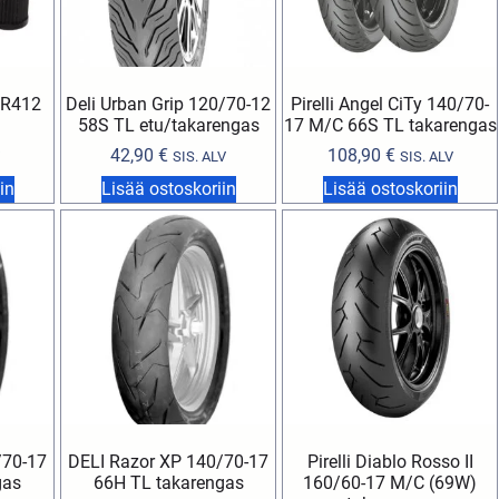
 TR412
Deli Urban Grip 120/70-12
Pirelli Angel CiTy 140/70-
58S TL etu/takarengas
17 M/C 66S TL takarengas
42,90
€
108,90
€
SIS. ALV
SIS. ALV
in
Lisää ostoskoriin
Lisää ostoskoriin
/70-17
DELI Razor XP 140/70-17
Pirelli Diablo Rosso II
gas
66H TL takarengas
160/60-17 M/C (69W)