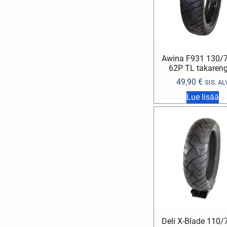
Awina F931 130/
62P TL takaren
49,90
€
SIS. AL
Lue lisää
Deli X-Blade 110/