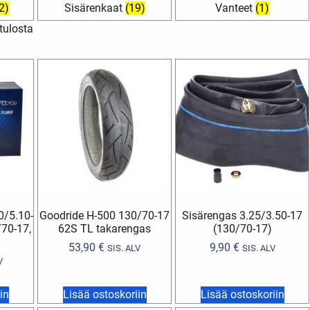
2)
Sisärenkaat
(19)
Vanteet
(1)
tulosta
0/5.10-
Goodride H-500 130/70-17
Sisärengas 3.25/3.50-17
/70-17,
62S TL takarengas
(130/70-17)
53,90
€
9,90
€
SIS. ALV
SIS. ALV
V
in
Lisää ostoskoriin
Lisää ostoskoriin