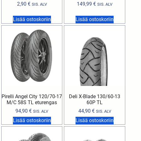
2,90
€
149,99
€
SIS. ALV
SIS. ALV
Lisää ostoskoriin
Lisää ostoskoriin
Pirelli Angel City 120/70-17
Deli X-Blade 130/60-13
M/C 58S TL eturengas
60P TL
94,90
€
44,90
€
SIS. ALV
SIS. ALV
Lisää ostoskoriin
Lisää ostoskoriin