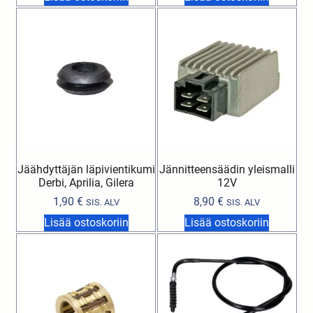
Jäähdyttäjän läpivientikumi
Jännitteensäädin yleismalli
Derbi, Aprilia, Gilera
12V
1,90
€
8,90
€
SIS. ALV
SIS. ALV
Lisää ostoskoriin
Lisää ostoskoriin