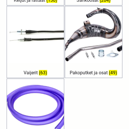
Ketjut ja rattaat
(130)
Sähköosat
(204)
Vaijerit
(63)
Pakoputket ja osat
(49)