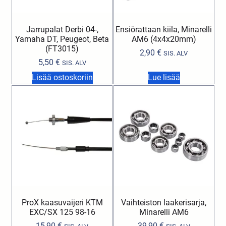
Jarrupalat Derbi 04-,
Ensiörattaan kiila, Minarelli
Yamaha DT, Peugeot, Beta
AM6 (4x4x20mm)
(FT3015)
2,90
€
SIS. ALV
5,50
€
SIS. ALV
Lisää ostoskoriin
Lue lisää
ProX kaasuvaijeri KTM
Vaihteiston laakerisarja,
EXC/SX 125 98-16
Minarelli AM6
15,90
€
39,90
€