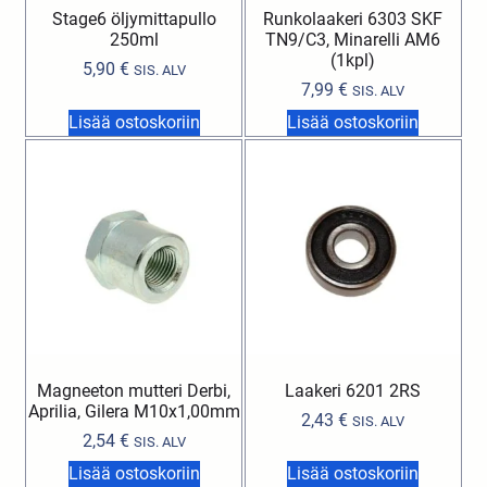
Stage6 öljymittapullo
Runkolaakeri 6303 SKF
250ml
TN9/C3, Minarelli AM6
(1kpl)
5,90
€
SIS. ALV
7,99
€
SIS. ALV
Lisää ostoskoriin
Lisää ostoskoriin
Magneeton mutteri Derbi,
Laakeri 6201 2RS
Aprilia, Gilera M10x1,00mm
2,43
€
SIS. ALV
2,54
€
SIS. ALV
Lisää ostoskoriin
Lisää ostoskoriin