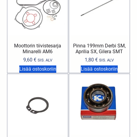
Moottorin tiivistesarja
Pinna 199mm Derbi SM,
Minarelli AM6
Aprilia SX, Gilera SMT
9,60
€
1,80
€
SIS. ALV
SIS. ALV
Lisää ostoskoriin
Lisää ostoskoriin