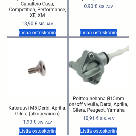
Caballero Casa,
0,90
€
SIS. ALV
Competition, Performance,
XE, XM
18,90
€
SIS. ALV
Lisää ostoskoriin
Lisää ostoskoriin
Polttoainehana Ø15mm
on/off vivulla, Derbi, Aprilia,
Kateruuvi M5 Derbi, Aprilia,
Gilera, Peugeot, Yamaha
Gilera (alkuperäinen)
10,91
€
SIS. ALV
1,90
€
SIS. ALV
Lisää ostoskoriin
Lisää ostoskoriin