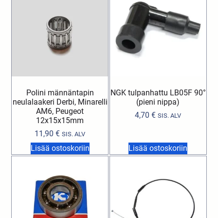
Polini männäntapin
NGK tulpanhattu LB05F 90°
neulalaakeri Derbi, Minarelli
(pieni nippa)
AM6, Peugeot
4,70
€
SIS. ALV
12x15x15mm
11,90
€
SIS. ALV
Lisää ostoskoriin
Lisää ostoskoriin