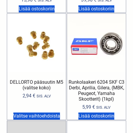
SIS. ALV
SIS. ALV
Lisää ostoskoriin
Lisää ostoskoriin
DELLORTO pääsuutin M5
Runkolaakeri 6204 SKF C3
(valitse koko)
Derbi, Aprilia, Gilera, (MBK,
Peugeot, Yamaha
2,94
€
SIS. ALV
Skootterit) (1kpl)
5,99
€
SIS. ALV
Valitse vaihtoehdoista
Lisää ostoskoriin