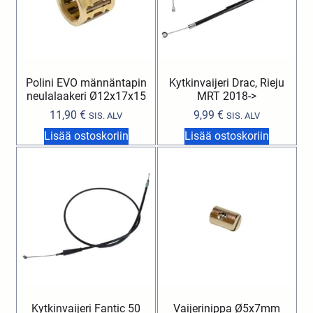
Polini EVO männäntapin
Kytkinvaijeri Drac, Rieju
neulalaakeri Ø12x17x15
MRT 2018->
11,90
€
9,99
€
SIS. ALV
SIS. ALV
Lisää ostoskoriin
Lisää ostoskoriin
Kytkinvaijeri Fantic 50
Vaijerinippa Ø5x7mm