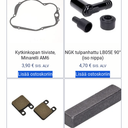
Kytkinkopan tiiviste,
NGK tulpanhattu LB05E 90°
Minarelli AM6
(iso nippa)
3,90
€
4,70
€
SIS. ALV
SIS. ALV
Lisää ostoskoriin
Lisää ostoskoriin