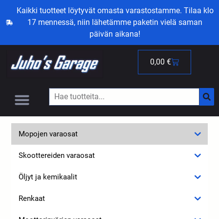
Kaikki tuotteet löytyvät omasta varastostamme. Tilaa klo
17 mennessä, niin lähetämme paketin vielä saman
päivän aikana!
0,00
€
Mopojen varaosat
Skoottereiden varaosat
Öljyt ja kemikaalit
Renkaat