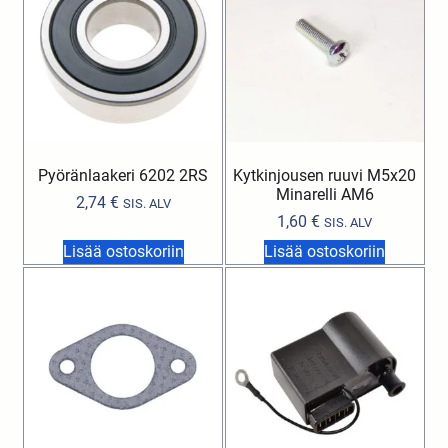
Pyöränlaakeri 6202 2RS
Kytkinjousen ruuvi M5x20
Minarelli AM6
2,74
€
SIS. ALV
1,60
€
SIS. ALV
Lisää ostoskoriin
Lisää ostoskoriin