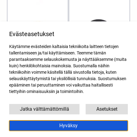
Evästeasetukset
Käytämme evästeiden kaltaisia tekniikoita laitteen tietojen
tallentamiseen ja/tai käyttämiseen. Teemme tämän
parantaaksemme selauskokemusta ja näyttääksemme (muita
kuin) henkilökohtaisia mainoksia. Suostumalla näihin
Männäntapin neulalaakeri
Takahaarukan linkun stefa
tekniikoihin voimme käsitellä tällä sivustolla tietoja, kuten
Derbi, Minarelli AM6,
Derbi DRD Racing, Aprilia,
selauskäyttäytymistä tai yksilöllisiä tunnuksia. Suostumuksen
Peugeot 12x15x15mm
Gilera
epääminen tai peruuttaminen voi vaikuttaa haitallisesti
3,95
€
4,10
€
SIS. ALV
SIS. ALV
tiettyihin ominaisuuksiin ja toimintoihin.
Lisää ostoskoriin
Lisää ostoskoriin
Jatka välttämättömillä
Asetukset
Hyväksy