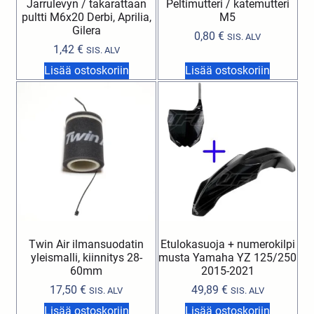
Jarrulevyn / takarattaan
Peltimutteri / katemutteri
pultti M6x20 Derbi, Aprilia,
M5
Gilera
0,80
€
SIS. ALV
1,42
€
SIS. ALV
Lisää ostoskoriin
Lisää ostoskoriin
Twin Air ilmansuodatin
Etulokasuoja + numerokilpi
yleismalli, kiinnitys 28-
musta Yamaha YZ 125/250
60mm
2015-2021
17,50
€
49,89
€
SIS. ALV
SIS. ALV
Lisää ostoskoriin
Lisää ostoskoriin