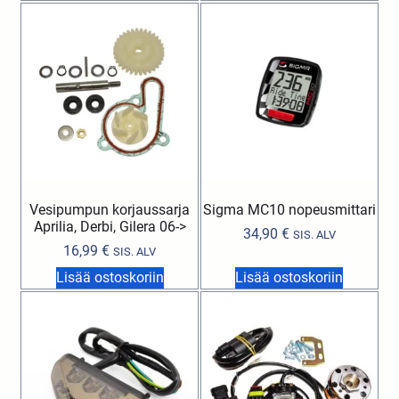
Vesipumpun korjaussarja
Sigma MC10 nopeusmittari
Aprilia, Derbi, Gilera 06->
34,90
€
SIS. ALV
16,99
€
SIS. ALV
Lisää ostoskoriin
Lisää ostoskoriin