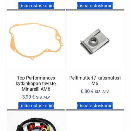
Lisää ostoskoriin
Lisää ostoskoriin
Top Performances
Peltimutteri / katemutteri
kytkinkopan tiiviste,
M6
Minarelli AM6
0,80
€
SIS. ALV
3,90
€
SIS. ALV
Lisää ostoskoriin
Lisää ostoskoriin