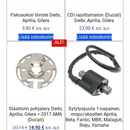
Pakoaukon tiiviste Derbi,
CDI rajoittamaton (Ducati)
Aprilia, Gilera
Derbi, Aprilia, Gilera
3,90
€
23,90
€
SIS. ALV
SIS. ALV
Lisää ostoskoriin
Lisää ostoskoriin
ALE!
Staattorin pohjalevy Derbi,
Sytytyspuola 1-napainen,
Aprilia, Gilera <-2017 AM6
mopo/skootteri Aprilia,
(Ducati)
Beta, Fantic, MBK, Malaguti,
Rieju, Yamaha
20,14
€
14,90
€
SIS. ALV