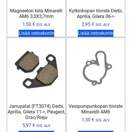
Magneeton kiila Minarelli
Kytkinkopan tiiviste Derbi,
AM6 3,0X3,7mm
Aprilia, Gilera 06->
1,50
€
2,95
€
SIS. ALV
SIS. ALV
Lisää ostoskoriin
Lisää ostoskoriin
Jarrupalat (FT3074) Derbi,
Vesipumpunkopan tiiviste
Aprilia, Gilera 11->, Peugeot,
Minarelli AM6
Drac/Rieju
1,30
€
SIS. ALV
5,97
€
SIS. ALV