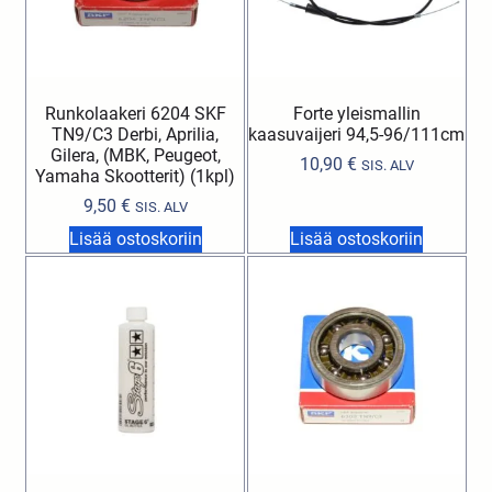
Runkolaakeri 6204 SKF
Forte yleismallin
TN9/C3 Derbi, Aprilia,
kaasuvaijeri 94,5-96/111cm
Gilera, (MBK, Peugeot,
10,90
€
SIS. ALV
Yamaha Skootterit) (1kpl)
9,50
€
SIS. ALV
Lisää ostoskoriin
Lisää ostoskoriin