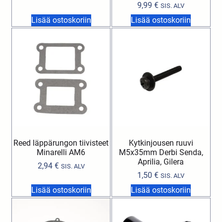
9,99
€
SIS. ALV
Lisää ostoskoriin
Lisää ostoskoriin
Reed läppärungon tiivisteet
Kytkinjousen ruuvi
Minarelli AM6
M5x35mm Derbi Senda,
Aprilia, Gilera
2,94
€
SIS. ALV
1,50
€
SIS. ALV
Lisää ostoskoriin
Lisää ostoskoriin