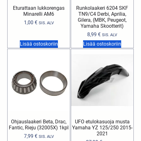
Eturattaan lukkorengas
Runkolaakeri 6204 SKF
Minarelli AM6
TN9/C4 Derbi, Aprilia,
Gilera, (MBK, Peugeot,
1,00
€
SIS. ALV
Yamaha Skootterit)
8,99
€
SIS. ALV
Lisää ostoskoriin
Lisää ostoskoriin
Ohjauslaakeri Beta, Drac,
UFO etulokasuoja musta
Fantic, Rieju (32005X) 1kpl
Yamaha YZ 125/250 2015-
2021
7,99
€
SIS. ALV