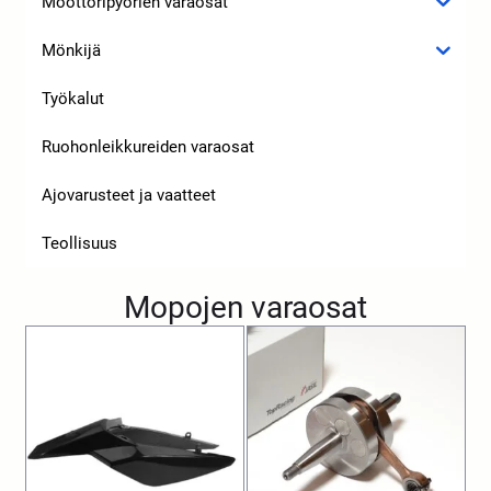
Moottoripyörien varaosat
Mönkijä
Työkalut
Ruohonleikkureiden varaosat
Ajovarusteet ja vaatteet
Teollisuus
Mopojen varaosat