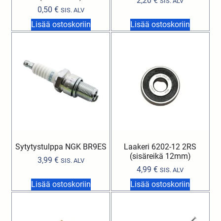
2,20
€
SIS. ALV
0,50
€
SIS. ALV
Lisää ostoskoriin
Lisää ostoskoriin
Sytytystulppa NGK BR9ES
Laakeri 6202-12 2RS
(sisäreikä 12mm)
3,99
€
SIS. ALV
4,99
€
SIS. ALV
Lisää ostoskoriin
Lisää ostoskoriin