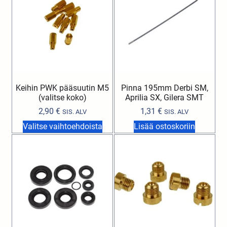
Keihin PWK pääsuutin M5
Pinna 195mm Derbi SM,
(valitse koko)
Aprilia SX, Gilera SMT
2,90
€
1,31
€
SIS. ALV
SIS. ALV
Valitse vaihtoehdoista
Lisää ostoskoriin