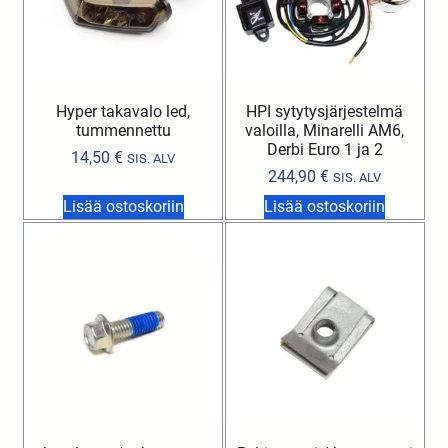
Hyper takavalo led,
HPI sytytysjärjestelmä
tummennettu
valoilla, Minarelli AM6,
Derbi Euro 1 ja 2
14,50
€
SIS. ALV
244,90
€
SIS. ALV
Lisää ostoskoriin
Lisää ostoskoriin