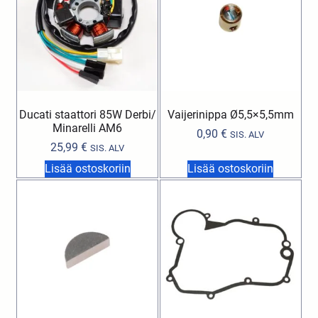
Ducati staattori 85W Derbi/
Vaijerinippa Ø5,5×5,5mm
Minarelli AM6
0,90
€
SIS. ALV
25,99
€
SIS. ALV
Lisää ostoskoriin
Lisää ostoskoriin