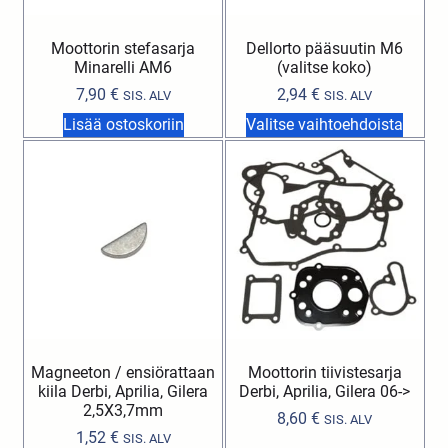
Moottorin stefasarja
Dellorto pääsuutin M6
Minarelli AM6
(valitse koko)
7,90
€
2,94
€
SIS. ALV
SIS. ALV
Lisää ostoskoriin
Valitse vaihtoehdoista
Magneeton / ensiörattaan
Moottorin tiivistesarja
kiila Derbi, Aprilia, Gilera
Derbi, Aprilia, Gilera 06->
2,5X3,7mm
8,60
€
SIS. ALV
1,52
€
SIS. ALV