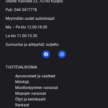
Osoite: Kaivotie 23, 70700 Kuopio
Puh:
044 3417778
Myymälän uudet aukioloajat:
Ma – Pe klo 12.00-18.00
La klo 11.00-15.30
Sunnuntai ja arkipyhät: suljettu
TUOTEVALIKOIMA
Ajovarusteet ja vaatteet
Mönkijä
Moottoripyörien varaosat
Mopojen varaosat
Öljyt ja kemikaalit
Renkaat