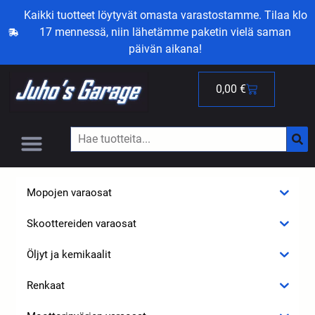
Kaikki tuotteet löytyvät omasta varastostamme. Tilaa klo
17 mennessä, niin lähetämme paketin vielä saman
päivän aikana!
0,00
€
Mopojen varaosat
Skoottereiden varaosat
Öljyt ja kemikaalit
Renkaat