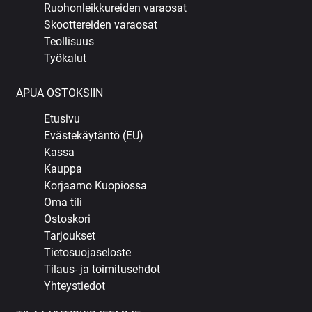
Ruohonleikkureiden varaosat
Skoottereiden varaosat
Teollisuus
Työkalut
APUA OSTOKSIIN
Etusivu
Evästekäytäntö (EU)
Kassa
Kauppa
Korjaamo Kuopiossa
Oma tili
Ostoskori
Tarjoukset
Tietosuojaseloste
Tilaus- ja toimitusehdot
Yhteystiedot