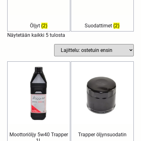
Öljyt
(2)
Suodattimet
(2)
Näytetään kaikki 5 tulosta
Moottoriöljy 5w40 Trapper
Trapper öljynsuodatin
1L