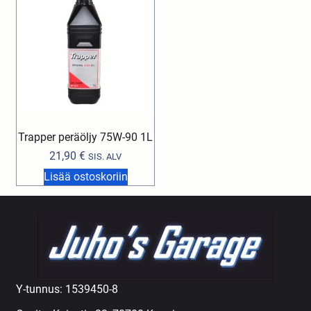
Trapper peräöljy 75W-90 1L
21,90
€
SIS. ALV
Lisää ostoskoriin
Y-tunnus: 1539450-8