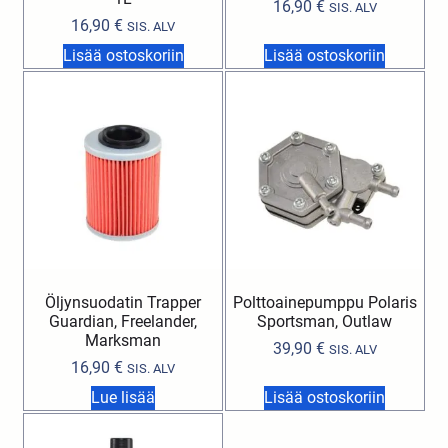
16,90
€
SIS. ALV
16,90
€
SIS. ALV
Lisää ostoskoriin
Lisää ostoskoriin
Öljynsuodatin Trapper
Polttoainepumppu Polaris
Guardian, Freelander,
Sportsman, Outlaw
Marksman
39,90
€
SIS. ALV
16,90
€
SIS. ALV
Lue lisää
Lisää ostoskoriin