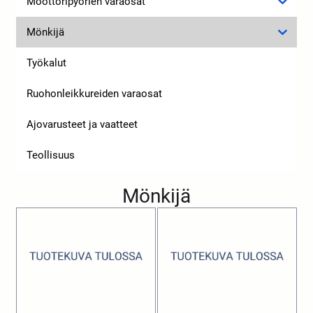
Moottoripyörien varaosat
Mönkijä
Työkalut
Ruohonleikkureiden varaosat
Ajovarusteet ja vaatteet
Teollisuus
Mönkijä