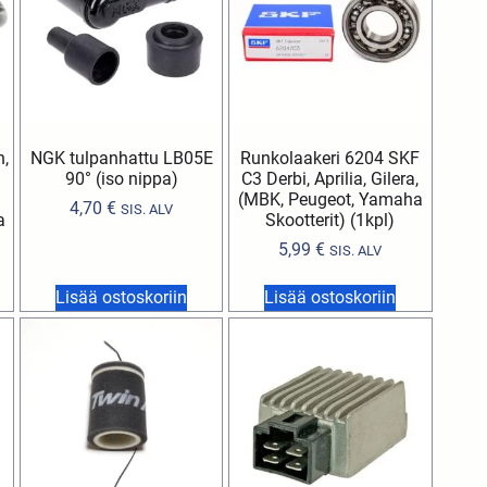
n,
NGK tulpanhattu LB05E
Runkolaakeri 6204 SKF
90° (iso nippa)
C3 Derbi, Aprilia, Gilera,
(MBK, Peugeot, Yamaha
4,70
€
SIS. ALV
a
Skootterit) (1kpl)
5,99
€
SIS. ALV
Lisää ostoskoriin
Lisää ostoskoriin