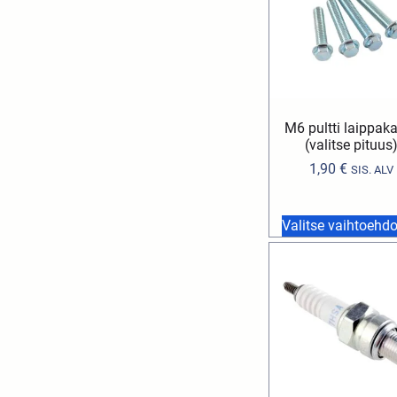
M6 pultti laippak
(valitse pituus
1,90
€
SIS. ALV
Valitse vaihtoehdo