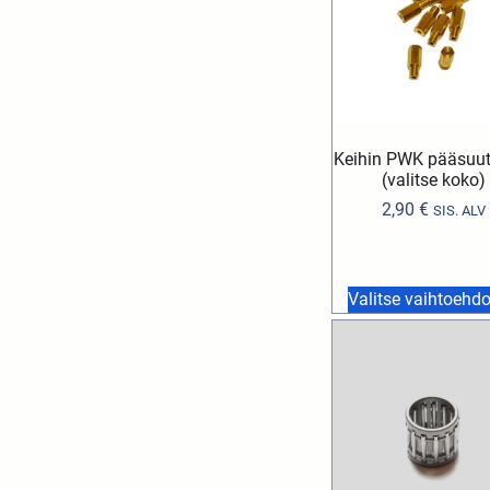
Keihin PWK pääsuu
(valitse koko)
2,90
€
SIS. ALV
Valitse vaihtoehdo