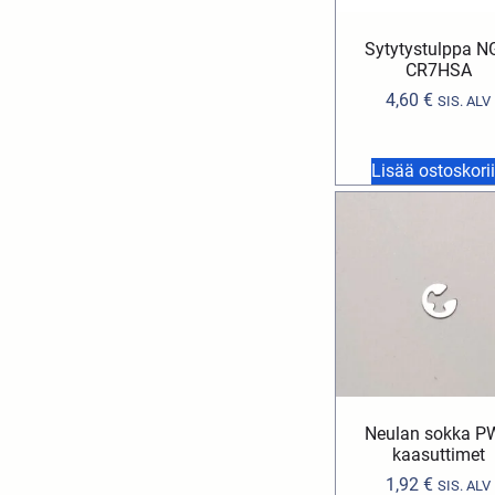
Sytytystulppa N
CR7HSA
4,60
€
SIS. ALV
Lisää ostoskori
Neulan sokka P
kaasuttimet
1,92
€
SIS. ALV