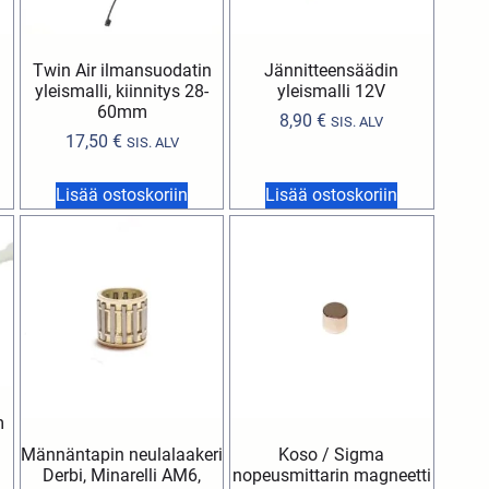
Twin Air ilmansuodatin
Jännitteensäädin
yleismalli, kiinnitys 28-
yleismalli 12V
60mm
8,90
€
SIS. ALV
17,50
€
SIS. ALV
Lisää ostoskoriin
Lisää ostoskoriin
m
Männäntapin neulalaakeri
Koso / Sigma
Derbi, Minarelli AM6,
nopeusmittarin magneetti