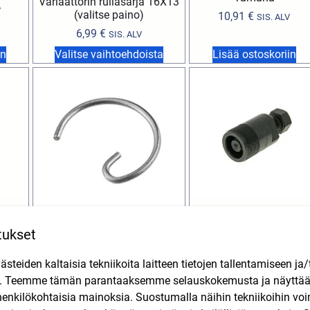
Variaattorin rullasarja 16X13
V
(valitse paino)
10,91
€
SIS. ALV
6,99
€
SIS. ALV
in
Valitse vaihtoehdoista
Lisää ostoskoriin
ce
Magneeton ulosvetäjä
aakeri
M27x1 (vasenkätinen
tukset
Malossi männäntapin
AM6,
kierre) HPI, Keeway,
lukkorengas (1kpl) 12mm
15mm
Yamaha skootterit, KT
teiden kaltaisia tekniikoita laitteen tietojen tallentamiseen ja/
AM6, Derbi, Aprilia, Peugeot
125-250 2T
V
n. Teemme tämän parantaaksemme selauskokemusta ja näytt
1,00
€
SIS. ALV
8,99
€
SIS. ALV
henkilökohtaisia mainoksia. Suostumalla näihin tekniikoihin vo