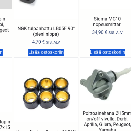
pin
Sigma MC10
bi,
nopeusmittari
NGK tulpanhattu LB05F 90°
ugeot
34,90
€
SIS. ALV
(pieni nippa)
4,70
€
SIS. ALV
V
in
Lisää ostoskoriin
Lisää ostoskoriin
Polttoainehana Ø15m
on/off vivulla, Derbi,
tapin
Aprilia, Gilera, Peugeot,
17x15
Yamaha