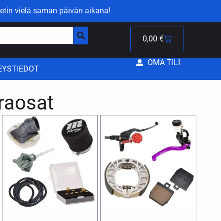
etin vielä saman päivän aikana!
0,00
€
OMA TILI
EYSTIEDOT
raosat