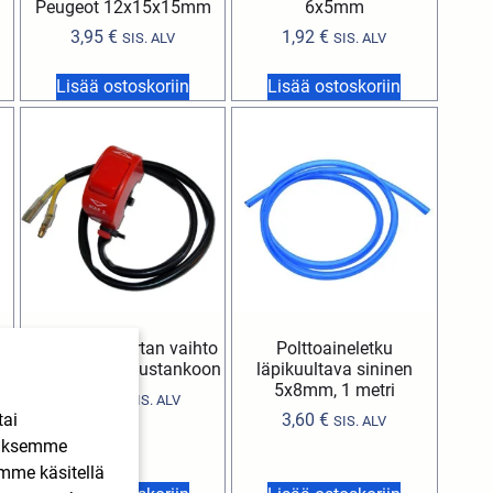
Peugeot 12x15x15mm
6x5mm
3,95
€
1,92
€
SIS. ALV
SIS. ALV
Lisää ostoskoriin
Lisää ostoskoriin
HPI sytytyskartan vaihto
Polttoaineletku
katkaisija ohjaustankoon
läpikuultava sininen
5x8mm, 1 metri
17,50
€
SIS. ALV
M
tai
3,60
€
SIS. ALV
ääksemme
imme käsitellä