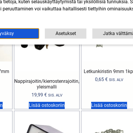
in
Lisää ostoskoriin
Lisää ostoskoriin
lla tietoja, kuten selauskäyttäytymistä tai yksilöllisiä tunnuksia
 peruuttaminen voi vaikuttaa haitallisesti tiettyihin ominaisuuks
yväksy
Asetukset
Jatka välttäm
x7mm
Letkunkiristin 9mm 1kp
0,65
€
SIS. ALV
Nappirajoitin/kierrostenrajoitin,
yleismalli
19,99
€
SIS. ALV
in
Lisää ostoskoriin
Lisää ostoskoriin