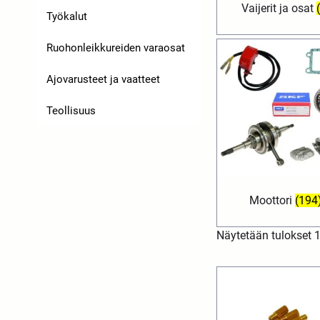
Vaijerit ja osat
Työkalut
Ruohonleikkureiden varaosat
Ajovarusteet ja vaatteet
Teollisuus
Moottori
(194
Näytetään tulokset 