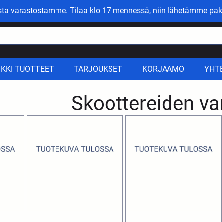
asta varastostamme. Tilaa klo 17 mennessä, niin lähetämme pak
IKKI TUOTTEET
TARJOUKSET
KORJAAMO
YHT
Skoottereiden va