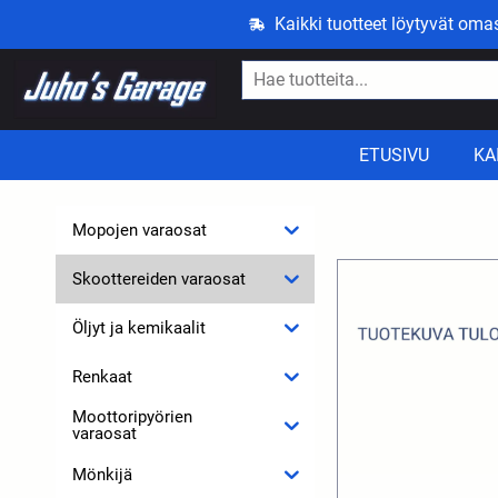
Kaikki tuotteet löytyvät om
ETUSIVU
KA
Mopojen varaosat
Skoottereiden varaosat
Öljyt ja kemikaalit
Renkaat
Moottoripyörien
varaosat
Mönkijä