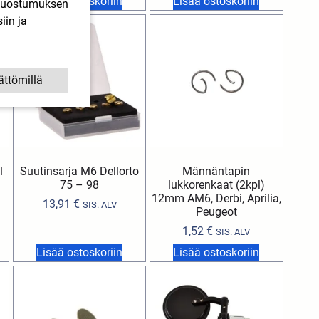
Lisää ostoskoriin
Lisää ostoskoriin
. Suostumuksen
iin ja
ättömillä
l
Suutinsarja M6 Dellorto
Männäntapin
75 – 98
lukkorenkaat (2kpl)
12mm AM6, Derbi, Aprilia,
13,91
€
SIS. ALV
Peugeot
1,52
€
SIS. ALV
Lisää ostoskoriin
Lisää ostoskoriin