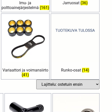
Imu- ja
Jarruosat
(36)
polttoainejärjestelmä
(161)
Variaattori ja voimansiirto
Runko-osat
(14)
(41)