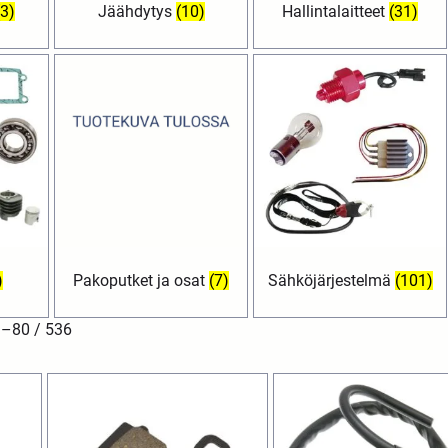
(3)
Jäähdytys
(10)
Hallintalaitteet
(31)
)
Pakoputket ja osat
(7)
Sähköjärjestelmä
(101)
1–80 / 536