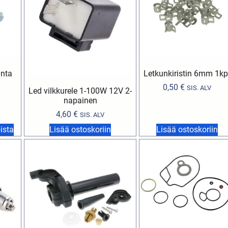
anta
Letkunkiristin 6mm 1kp
)
0,50
€
SIS. ALV
Led vilkkurele 1-100W 12V 2-
napainen
4,60
€
SIS. ALV
ista
Lisää ostoskoriin
Lisää ostoskoriin