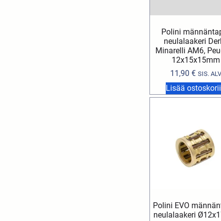
Polini männänta
neulalaakeri Der
Minarelli AM6, Pe
12x15x15mm
11,90
€
SIS. AL
Lisää ostoskori
Polini EVO männän
neulalaakeri Ø12x