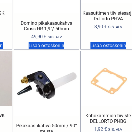
GK
Kaasuttimen tiivistesarj
Dellorto PHVA
Domino pikakaasukahva
8,90
€
SIS. ALV
Cross HR 1,9°/ 50mm
49,90
€
SIS. ALV
in
Lisää ostoskoriin
Lisää ostoskoriin
WK
Kohokammion tiiviste
DELLORTO PHBG
Pikakaasukahva 50mm / 90°
1,92
€
SIS. ALV
musta