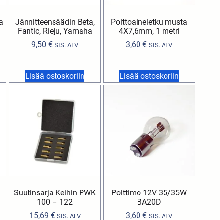
a
Jännitteensäädin Beta,
Polttoaineletku musta
Fantic, Rieju, Yamaha
4X7,6mm, 1 metri
9,50
€
3,60
€
SIS. ALV
SIS. ALV
Lisää ostoskoriin
Lisää ostoskoriin
Suutinsarja Keihin PWK
Polttimo 12V 35/35W
100 – 122
BA20D
15,69
€
3,60
€
SIS. ALV
SIS. ALV