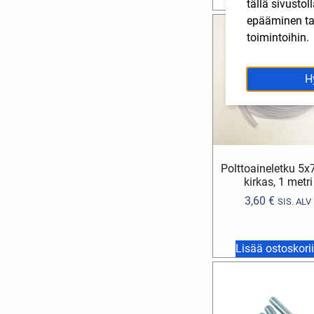
Lisää ostoskori
tällä sivusto
epääminen tai
toimintoihin.
H
Polttoaineletku 5
kirkas, 1 metri
3,60
€
SIS. ALV
Lisää ostoskori