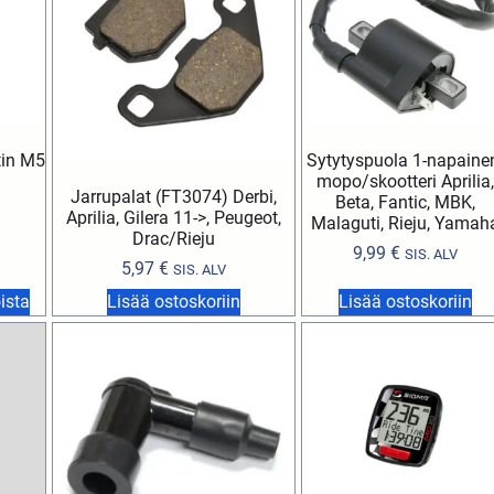
tin M5
Sytytyspuola 1-napaine
mopo/skootteri Aprilia,
Jarrupalat (FT3074) Derbi,
Beta, Fantic, MBK,
Aprilia, Gilera 11->, Peugeot,
Malaguti, Rieju, Yamah
Drac/Rieju
9,99
€
SIS. ALV
5,97
€
SIS. ALV
ista
Lisää ostoskoriin
Lisää ostoskoriin