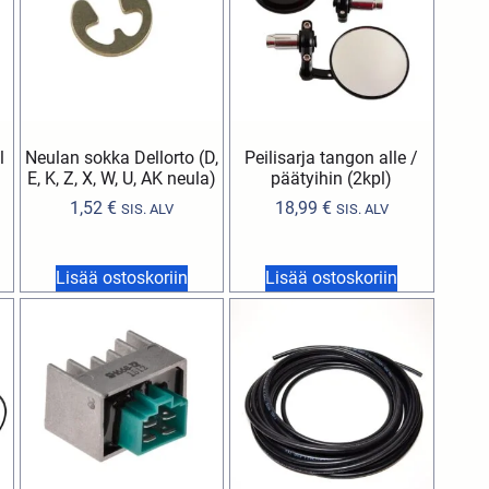
l
Neulan sokka Dellorto (D,
Peilisarja tangon alle /
E, K, Z, X, W, U, AK neula)
päätyihin (2kpl)
1,52
€
18,99
€
SIS. ALV
SIS. ALV
Lisää ostoskoriin
Lisää ostoskoriin