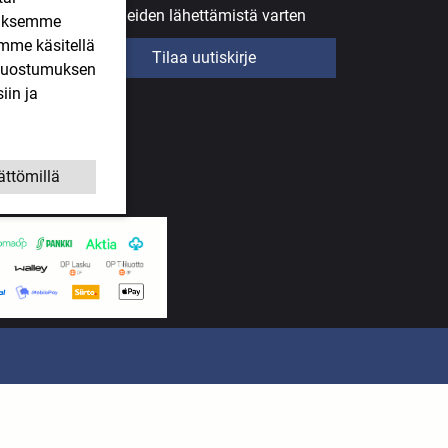
uutiskirjeiden lähettämistä varten
ääksemme
imme käsitellä
Tilaa uutiskirje
. Suostumuksen
iin ja
ättömillä