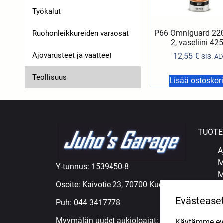
Työkalut
P66 Omniguard 22
Ruohonleikkureiden varaosat
2, vaseliini 42
Ajovarusteet ja vaatteet
12,55
€
SIS. AL
Teollisuus
Lisää ostoskori
TUOTE
A
M
Y-tunnus: 1539450-8
M
Osoite: Kaivotie 23, 70700 Kuopio
M
Ö
Evästease
Puh:
044 3417778
R
Myymälän uudet aukioloajat:
Käytämme eväs
R