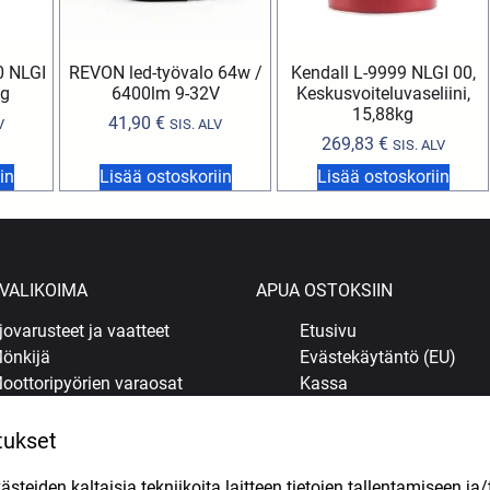
0 NLGI
REVON led-työvalo 64w /
Kendall L-9999 NLGI 00,
5g
6400lm 9-32V
Keskusvoiteluvaseliini,
15,88kg
41,90
€
V
SIS. ALV
269,83
€
SIS. ALV
in
Lisää ostoskoriin
Lisää ostoskoriin
VALIKOIMA
APUA OSTOKSIIN
jovarusteet ja vaatteet
Etusivu
önkijä
Evästekäytäntö (EU)
oottoripyörien varaosat
Kassa
opojen varaosat
Kauppa
ljyt ja kemikaalit
Korjaamo Kuopiossa
tukset
enkaat
Oma tili
teiden kaltaisia tekniikoita laitteen tietojen tallentamiseen ja/
uohonleikkureiden varaosat
Ostoskori