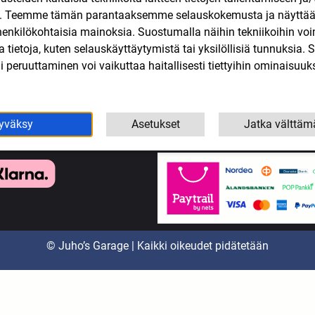
n. Teemme tämän parantaaksemme selauskokemusta ja näytt
koottereiden varaosat
Tarjoukset
henkilökohtaisia mainoksia. Suostumalla näihin tekniikoihin vo
eollisuus
Tietosuojaseloste
lla tietoja, kuten selauskäyttäytymistä tai yksilöllisiä tunnuksia
yökalut
Tilaus- ja toimitusehdot
 peruuttaminen voi vaikuttaa haitallisesti tiettyihin ominaisuuks
Yhteystiedot
yväksy
Asetukset
Jatka välttäm
© Juho’s Garage | Kaikki oikeudet pidätetään