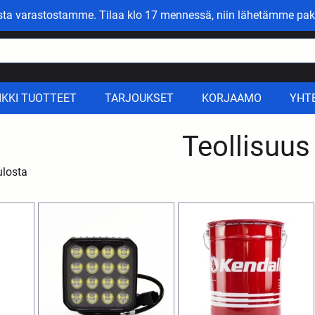
asta varastostamme. Tilaa klo 17 mennessä, niin lähetämme pak
IKKI TUOTTEET
TARJOUKSET
KORJAAMO
YHT
Teollisuus
ulosta