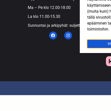
käyttämisee
S
Ma – Pe klo 12.00-18.00
(muita kuin) 
T
La klo 11.00-15.30
tällä sivusto
T
epääminen tai
Sunnuntai ja arkipyhät: suljettu
toimintoihin.
H