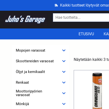
Kaikki tuotteet löytyvät om
ETUSIVU
KA
Mopojen varaosat
Näytetään kaikki 3 t
Skoottereiden varaosat
Öljyt ja kemikaalit
Renkaat
Moottoripyörien
varaosat
Mönkijä