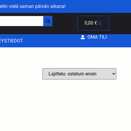
etin vielä saman päivän aikana!
0,00
€
OMA TILI
EYSTIEDOT