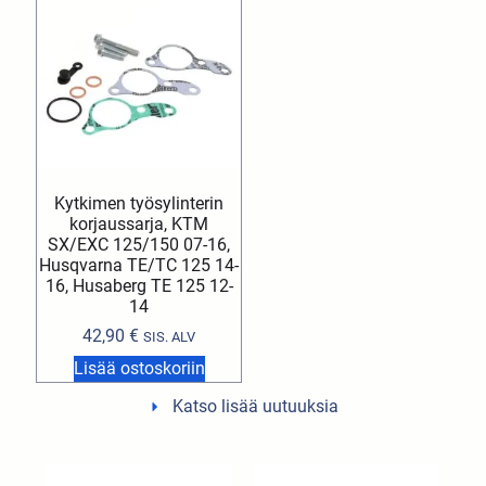
Kytkimen työsylinterin
korjaussarja, KTM
SX/EXC 125/150 07-16,
Husqvarna TE/TC 125 14-
16, Husaberg TE 125 12-
14
42,90
€
SIS. ALV
Lisää ostoskoriin
Katso lisää uutuuksia