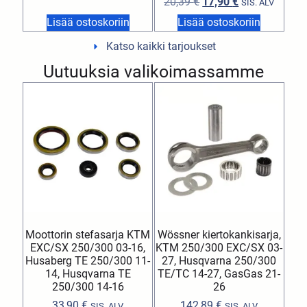
20,39
€
17,90
€
SIS. ALV
Lisää ostoskoriin
Lisää ostoskoriin
Katso kaikki tarjoukset
Uutuuksia valikoimassamme
Moottorin stefasarja KTM
Wössner kiertokankisarja,
EXC/SX 250/300 03-16,
KTM 250/300 EXC/SX 03-
Husaberg TE 250/300 11-
27, Husqvarna 250/300
14, Husqvarna TE
TE/TC 14-27, GasGas 21-
250/300 14-16
26
33,90
€
142,89
€
SIS. ALV
SIS. ALV