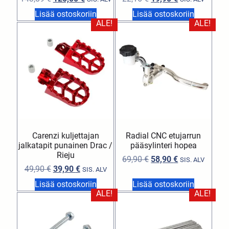
Lisää ostoskoriin
Lisää ostoskoriin
ALE!
ALE!
Carenzi kuljettajan
Radial CNC etujarrun
jalkatapit punainen Drac /
pääsylinteri hopea
Rieju
69,90
€
58,90
€
SIS. ALV
49,90
€
39,90
€
SIS. ALV
Lisää ostoskoriin
Lisää ostoskoriin
ALE!
ALE!