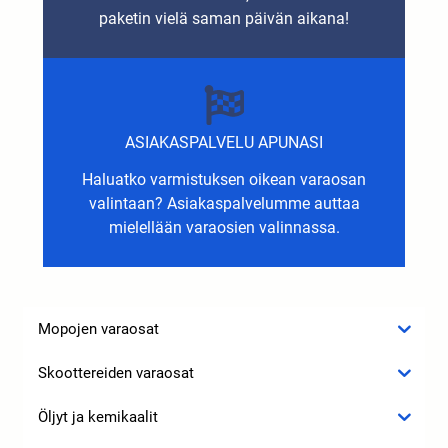
paketin vielä saman päivän aikana!
ASIAKASPALVELU APUNASI
Haluatko varmistuksen oikean varaosan
valintaan? Asiakaspalvelumme auttaa
mielellään varaosien valinnassa.
Mopojen varaosat
Skoottereiden varaosat
Öljyt ja kemikaalit