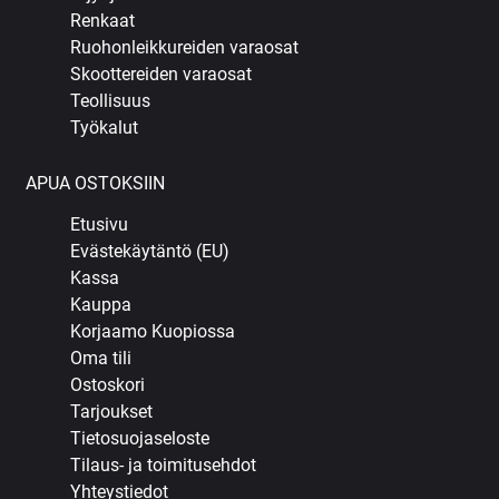
Renkaat
Ruohonleikkureiden varaosat
Skoottereiden varaosat
Teollisuus
Työkalut
APUA OSTOKSIIN
Etusivu
Evästekäytäntö (EU)
Kassa
Kauppa
Korjaamo Kuopiossa
Oma tili
Ostoskori
Tarjoukset
Tietosuojaseloste
Tilaus- ja toimitusehdot
Yhteystiedot