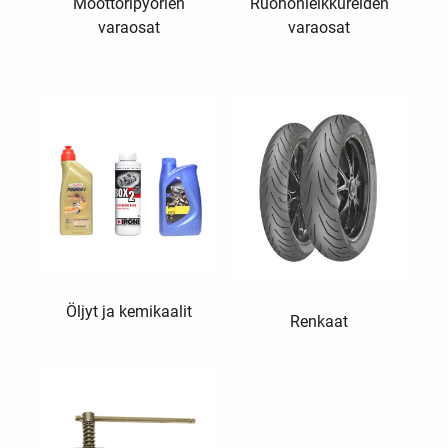
Moottoripyörien
Ruohonleikkureiden
varaosat
varaosat
Öljyt ja kemikaalit
Renkaat