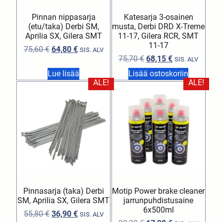
Pinnan nippasarja
Katesarja 3-osainen
(etu/taka) Derbi SM,
musta, Derbi DRD X-Treme
Aprilia SX, Gilera SMT
11-17, Gilera RCR, SMT
11-17
75,60
€
64,80
€
SIS. ALV
75,70
€
68,15
€
SIS. ALV
Lue lisää
Lisää ostoskoriin
ALE!
ALE!
Pinnasarja (taka) Derbi
Motip Power brake cleaner
SM, Aprilia SX, Gilera SMT
jarrunpuhdistusaine
6x500ml
55,80
€
36,90
€
SIS. ALV