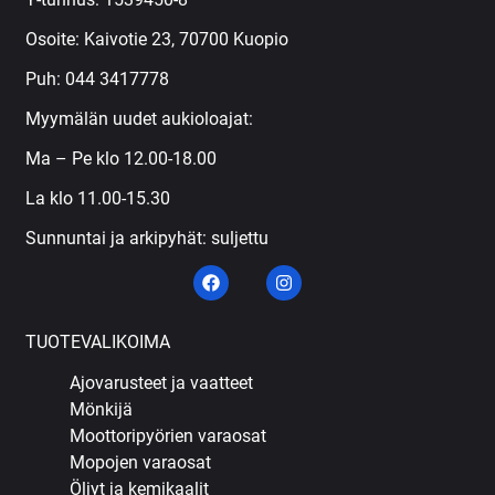
Osoite: Kaivotie 23, 70700 Kuopio
Puh:
044 3417778
Myymälän uudet aukioloajat:
Ma – Pe klo 12.00-18.00
La klo 11.00-15.30
Sunnuntai ja arkipyhät: suljettu
TUOTEVALIKOIMA
Ajovarusteet ja vaatteet
Mönkijä
Moottoripyörien varaosat
Mopojen varaosat
Öljyt ja kemikaalit