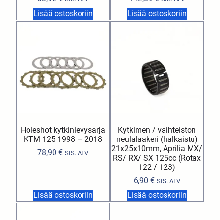
Lisää ostoskoriin
Lisää ostoskoriin
Holeshot kytkinlevysarja
Kytkimen / vaihteiston
KTM 125 1998 – 2018
neulalaakeri (halkaistu)
21x25x10mm, Aprilia MX/
78,90
€
SIS. ALV
RS/ RX/ SX 125cc (Rotax
122 / 123)
6,90
€
SIS. ALV
Lisää ostoskoriin
Lisää ostoskoriin