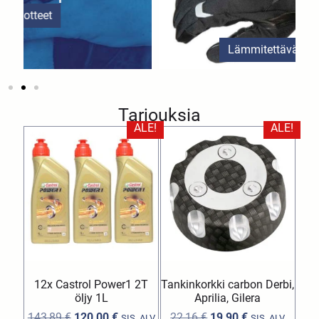
Lämmitettävät ajohanskat
Tarjouksia
ALE!
ALE!
12x Castrol Power1 2T
Tankinkorkki carbon Derbi,
öljy 1L
Aprilia, Gilera
143,89
€
120,00
€
22,16
€
19,90
€
SIS. ALV
SIS. ALV