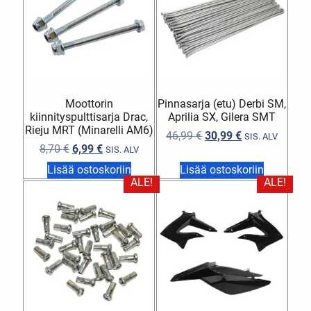
Moottorin
Pinnasarja (etu) Derbi SM,
kiinnityspulttisarja Drac,
Aprilia SX, Gilera SMT
Rieju MRT (Minarelli AM6)
46,99
€
30,99
€
SIS. ALV
8,70
€
6,99
€
SIS. ALV
Lisää ostoskoriin
Lisää ostoskoriin
ALE!
ALE!