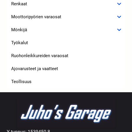
Renkaat
Moottoripyörien varaosat
Mönkijä
Työkalut
Ruohonleikkureiden varaosat
Ajovarusteet ja vaatteet
Teollisuus
Y-tunnus: 1539450-8