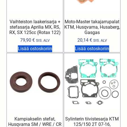
Vaihteiston laakerisarja +
Moto-Master takajarrupalat
stefasarja Aprilia MX, RS,
KTM, Husqvarna, Husaberg,
RX, SX 125cc (Rotax 122)
Gasgas
79,90
€
20,14
€
SIS. ALV
SIS. ALV
Lisää ostoskoriin
Lisää ostoskoriin
Kampiakselin stefat,
Sylinterin tiivistesarja KTM
Husqvarna SM / WRE / CR
125/150 2T 07-16,