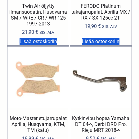
Twin Air öljytty
FERODO Platinum
ilmansuodatin, Husqvarna
takajarrupalat, Aprilia MX /
SM / WRE / CR / WR 125
RX / SX 125cc 2T
1997-2013
19,90
€
SIS. ALV
21,90
€
SIS. ALV
Lisää ostoskoriin
Lisää ostoskoriin
Moto-Master etujarrupalat
Kytkinvipu hopea Yamaha
Aprilia, Husqvarna, KTM,
DT 04->, Derbi DRD Pro,
TM (katu)
Rieju MRT 2018->
18,99
€
9,50
€
SIS. ALV
SIS. ALV