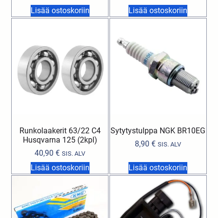
Lisää ostoskoriin
Lisää ostoskoriin
Runkolaakerit 63/22 C4
Sytytystulppa NGK BR10EG
Husqvarna 125 (2kpl)
8,90
€
SIS. ALV
40,90
€
SIS. ALV
Lisää ostoskoriin
Lisää ostoskoriin