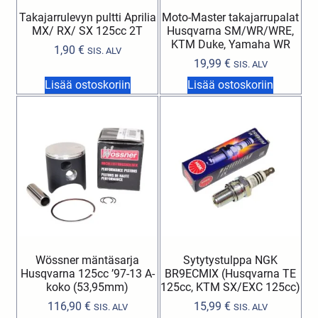
Takajarrulevyn pultti Aprilia
Moto-Master takajarrupalat
MX/ RX/ SX 125cc 2T
Husqvarna SM/WR/WRE,
KTM Duke, Yamaha WR
1,90
€
SIS. ALV
19,99
€
SIS. ALV
Lisää ostoskoriin
Lisää ostoskoriin
Wössner mäntäsarja
Sytytystulppa NGK
Husqvarna 125cc ’97-13 A-
BR9ECMIX (Husqvarna TE
koko (53,95mm)
125cc, KTM SX/EXC 125cc)
116,90
€
15,99
€
SIS. ALV
SIS. ALV