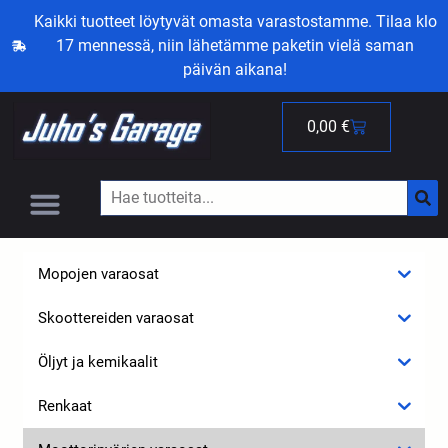
Kaikki tuotteet löytyvät omasta varastostamme. Tilaa klo
17 mennessä, niin lähetämme paketin vielä saman
päivän aikana!
0,00
€
Mopojen varaosat
Skoottereiden varaosat
Öljyt ja kemikaalit
Renkaat