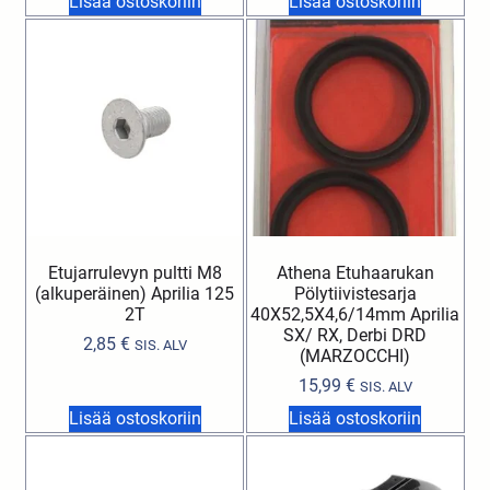
Lisää ostoskoriin
Lisää ostoskoriin
Etujarrulevyn pultti M8
Athena Etuhaarukan
(alkuperäinen) Aprilia 125
Pölytiivistesarja
2T
40X52,5X4,6/14mm Aprilia
SX/ RX, Derbi DRD
2,85
€
SIS. ALV
(MARZOCCHI)
15,99
€
SIS. ALV
Lisää ostoskoriin
Lisää ostoskoriin