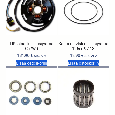
HPI staattori Husqvarna
Kannentiivisteet Husqvarna
CR/WR
125cc 97-13
131,90
€
12,90
€
SIS. ALV
SIS. ALV
Lisää ostoskoriin
Lisää ostoskoriin