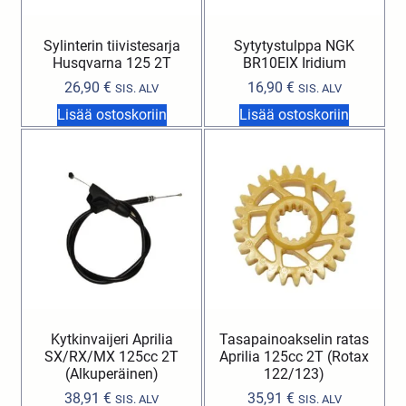
Sylinterin tiivistesarja
Sytytystulppa NGK
Husqvarna 125 2T
BR10EIX Iridium
26,90
€
16,90
€
SIS. ALV
SIS. ALV
Lisää ostoskoriin
Lisää ostoskoriin
Kytkinvaijeri Aprilia
Tasapainoakselin ratas
SX/RX/MX 125cc 2T
Aprilia 125cc 2T (Rotax
(Alkuperäinen)
122/123)
38,91
€
35,91
€
SIS. ALV
SIS. ALV