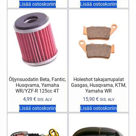
Lisää ostoskoriin
Lisää ostoskoriin
Öljynsuodatin Beta, Fantic,
Holeshot takajarrupalat
Husqvarna, Yamaha
Gasgas, Husqvarna, KTM,
WR/YZF-R 125cc 4T
Yamaha WR
4,99
€
15,90
€
SIS. ALV
SIS. ALV
Lisää ostoskoriin
Lisää ostoskoriin