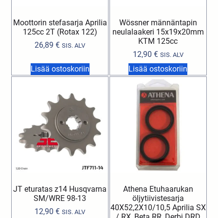
Moottorin stefasarja Aprilia
Wössner männäntapin
125cc 2T (Rotax 122)
neulalaakeri 15x19x20mm
KTM 125cc
26,89
€
SIS. ALV
12,90
€
SIS. ALV
Lisää ostoskoriin
Lisää ostoskoriin
JT eturatas z14 Husqvarna
Athena Etuhaarukan
SM/WRE 98-13
öljytiivistesarja
40X52,2X10/10,5 Aprilia SX
12,90
€
SIS. ALV
/ RX, Beta RR, Derbi DRD