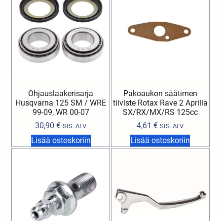
Ohjauslaakerisarja
Pakoaukon säätimen
Husqvarna 125 SM / WRE
tiiviste Rotax Rave 2 Aprilia
99-09, WR 00-07
SX/RX/MX/RS 125cc
30,90
€
4,61
€
SIS. ALV
SIS. ALV
Lisää ostoskoriin
Lisää ostoskoriin