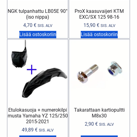
NGK tulpanhattu LB05E 90°
ProX kaasuvaijeri KTM
(iso nippa)
EXC/SX 125 98-16
4,70
€
15,90
€
SIS. ALV
SIS. ALV
Lisää ostoskoriin
Lisää ostoskoriin
Etulokasuoja + numerokilpi
Takarattaan kartiopultti
musta Yamaha YZ 125/250
M8x30
2015-2021
2,90
€
SIS. ALV
49,89
€
SIS. ALV