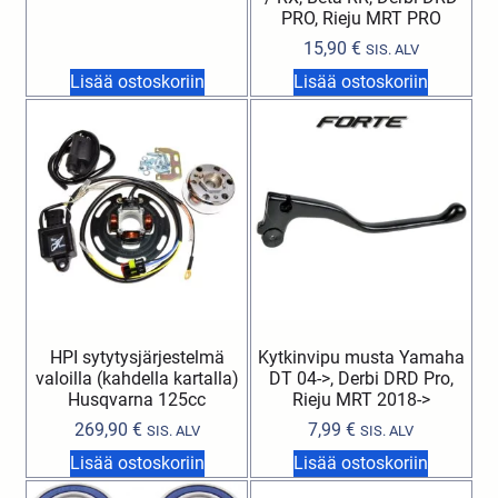
PRO, Rieju MRT PRO
15,90
€
SIS. ALV
Lisää ostoskoriin
Lisää ostoskoriin
HPI sytytysjärjestelmä
Kytkinvipu musta Yamaha
valoilla (kahdella kartalla)
DT 04->, Derbi DRD Pro,
Husqvarna 125cc
Rieju MRT 2018->
269,90
€
7,99
€
SIS. ALV
SIS. ALV
Lisää ostoskoriin
Lisää ostoskoriin