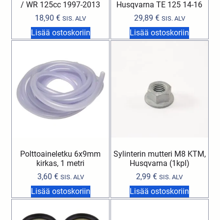
/ WR 125cc 1997-2013
Husqvarna TE 125 14-16
18,90
€
29,89
€
SIS. ALV
SIS. ALV
Lisää ostoskoriin
Lisää ostoskoriin
Polttoaineletku 6x9mm
Sylinterin mutteri M8 KTM,
kirkas, 1 metri
Husqvarna (1kpl)
3,60
€
2,99
€
SIS. ALV
SIS. ALV
Lisää ostoskoriin
Lisää ostoskoriin