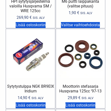
HPI sytytysjärjestelmä
M6 pultti laippakanta
valoilla Husqvarna SM /
(valitse pituus)
WRE 125cc
1,90
€
SIS. ALV
269,90
€
SIS. ALV
Lisää ostoskoriin
Valitse vaihtoehdoista
Sytytystulppa NGK BR9EIX
Moottorin stefasarja
Iridium
Husqvarna 125cc ’97-13
14,90
€
29,89
€
SIS. ALV
SIS. ALV
Lisää ostoskoriin
Lisää ostoskoriin