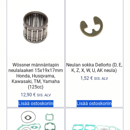
Wössner männäntapin
Neulan sokka Dellorto (D, E,
neulalaakeri 15x19x17mm
K, Z, X, W, U, AK neula)
Honda, Husqvarna,
1,52
€
SIS. ALV
Kawasaki, TM, Yamaha
(125cc)
12,90
€
SIS. ALV
Lisää ostoskoriin
Lisää ostoskoriin