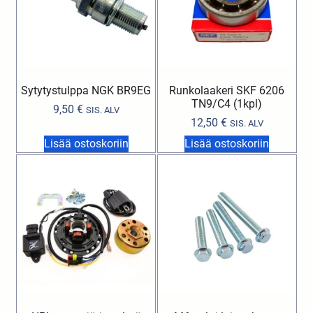
Sytytystulppa NGK BR9EG
Runkolaakeri SKF 6206
TN9/C4 (1kpl)
9,50
€
SIS. ALV
12,50
€
SIS. ALV
Lisää ostoskoriin
Lisää ostoskoriin