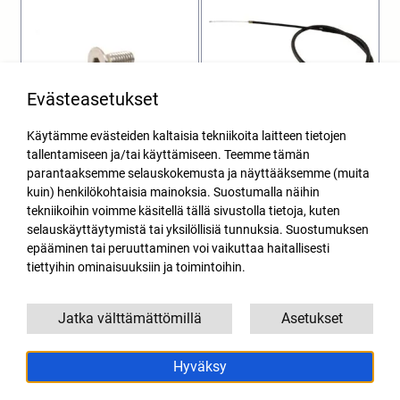
Evästeasetukset
Käytämme evästeiden kaltaisia tekniikoita laitteen tietojen
tallentamiseen ja/tai käyttämiseen. Teemme tämän
parantaaksemme selauskokemusta ja näyttääksemme (muita
Jarrunestesäiliön kannen
Kaasuvaijeri Husqvarna
ruuvi M4x10 1kpl
CR/WR 125 / 250 00-13
kuin) henkilökohtaisia mainoksia. Suostumalla näihin
tekniikoihin voimme käsitellä tällä sivustolla tietoja, kuten
1,50
€
19,90
€
SIS. ALV
SIS. ALV
selauskäyttäytymistä tai yksilöllisiä tunnuksia. Suostumuksen
Lisää ostoskoriin
Lisää ostoskoriin
epääminen tai peruuttaminen voi vaikuttaa haitallisesti
tiettyihin ominaisuuksiin ja toimintoihin.
Jatka välttämättömillä
Asetukset
Hyväksy