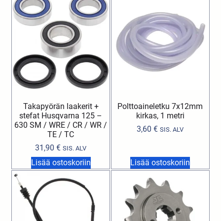
Takapyörän laakerit +
Polttoaineletku 7x12mm
stefat Husqvarna 125 –
kirkas, 1 metri
630 SM / WRE / CR / WR /
3,60
€
SIS. ALV
TE / TC
31,90
€
SIS. ALV
Lisää ostoskoriin
Lisää ostoskoriin