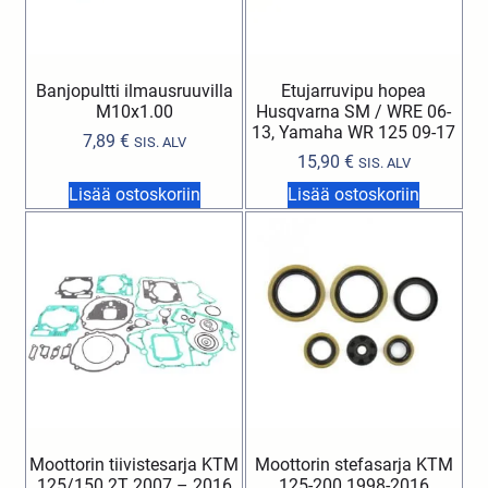
Banjopultti ilmausruuvilla
Etujarruvipu hopea
M10x1.00
Husqvarna SM / WRE 06-
13, Yamaha WR 125 09-17
7,89
€
SIS. ALV
15,90
€
SIS. ALV
Lisää ostoskoriin
Lisää ostoskoriin
Moottorin tiivistesarja KTM
Moottorin stefasarja KTM
125/150 2T 2007 – 2016
125-200 1998-2016