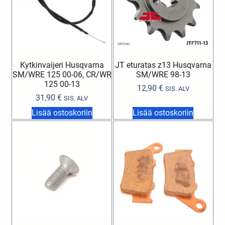
Kytkinvaijeri Husqvarna
JT eturatas z13 Husqvarna
SM/WRE 125 00-06, CR/WR
SM/WRE 98-13
125 00-13
12,90
€
SIS. ALV
31,90
€
SIS. ALV
Lisää ostoskoriin
Lisää ostoskoriin