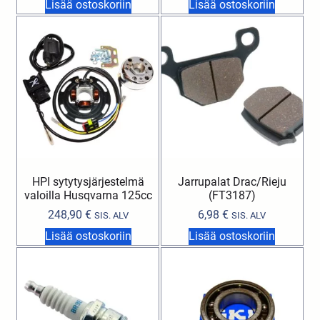
Lisää ostoskoriin
Lisää ostoskoriin
HPI sytytysjärjestelmä
Jarrupalat Drac/Rieju
valoilla Husqvarna 125cc
(FT3187)
248,90
€
6,98
€
SIS. ALV
SIS. ALV
Lisää ostoskoriin
Lisää ostoskoriin