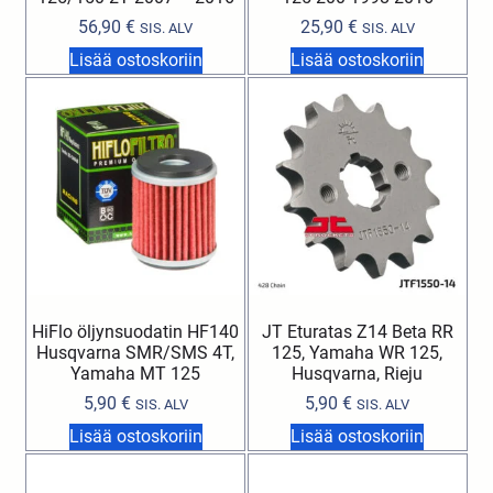
56,90
€
25,90
€
SIS. ALV
SIS. ALV
Lisää ostoskoriin
Lisää ostoskoriin
HiFlo öljynsuodatin HF140
JT Eturatas Z14 Beta RR
Husqvarna SMR/SMS 4T,
125, Yamaha WR 125,
Yamaha MT 125
Husqvarna, Rieju
5,90
€
5,90
€
SIS. ALV
SIS. ALV
Lisää ostoskoriin
Lisää ostoskoriin