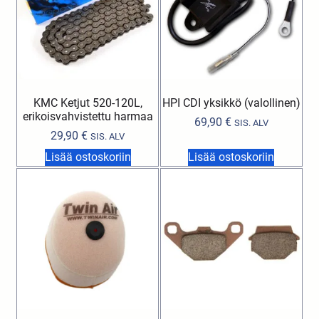
KMC Ketjut 520-120L,
HPI CDI yksikkö (valollinen)
erikoisvahvistettu harmaa
69,90
€
SIS. ALV
29,90
€
SIS. ALV
Lisää ostoskoriin
Lisää ostoskoriin