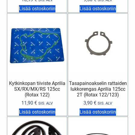
Lisää ostoskoriin
Lisää ostoskoriin
Kytkinkopan tiiviste Aprilia
Tasapainoakselin rattaiden
SX/RX/MX/RS 125cc
lukkorengas Aprilia 125cc
(Rotax 122)
2T (Rotax 122/123)
11,90
€
3,90
€
SIS. ALV
SIS. ALV
Lisää ostoskoriin
Lisää ostoskoriin