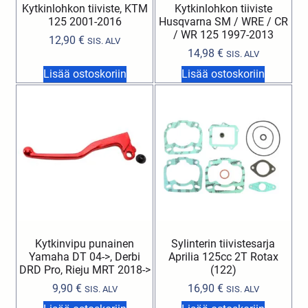
Kytkinlohkon tiiviste, KTM
Kytkinlohkon tiiviste
125 2001-2016
Husqvarna SM / WRE / CR
/ WR 125 1997-2013
12,90
€
SIS. ALV
14,98
€
SIS. ALV
Lisää ostoskoriin
Lisää ostoskoriin
Kytkinvipu punainen
Sylinterin tiivistesarja
Yamaha DT 04->, Derbi
Aprilia 125cc 2T Rotax
DRD Pro, Rieju MRT 2018->
(122)
9,90
€
16,90
€
SIS. ALV
SIS. ALV