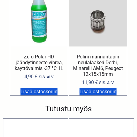
Zero Polar HD
Polini männäntapin
jäähdytinneste vihreä,
neulalaakeri Derbi,
käyttövalmis -37 °C 1L
Minarelli AM6, Peugeot
12x15x15mm
4,90
€
SIS. ALV
11,90
€
SIS. ALV
Lisää ostoskoriin
Lisää ostoskoriin
Tutustu myös