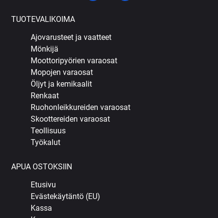
TUOTEVALIKOIMA
Ajovarusteet ja vaatteet
Mönkijä
Moottoripyörien varaosat
Mopojen varaosat
Öljyt ja kemikaalit
Renkaat
Ruohonleikkureiden varaosat
Skoottereiden varaosat
Teollisuus
Työkalut
APUA OSTOKSIIN
Etusivu
Evästekäytäntö (EU)
Kassa