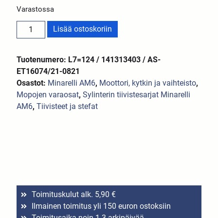
Varastossa
Lisää ostoskoriin
Tuotenumero: L7=124 / 141313403 / AS-
ET16074/21-0821
Osastot:
Minarelli AM6
,
Moottori, kytkin ja vaihteisto
,
Mopojen varaosat
,
Sylinterin tiivistesarjat Minarelli
AM6
,
Tiivisteet ja stefat
Toimituskulut alk. 5,90 €
Ilmainen toimitus yli 150 euron ostoksiin
Toimitusaika noin 1-3 arkipäivää