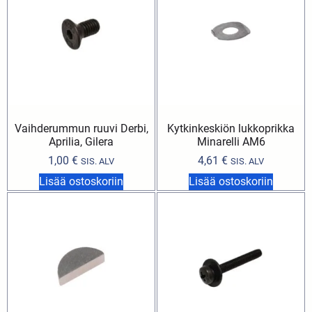
Vaihderummun ruuvi Derbi,
Kytkinkeskiön lukkoprikka
Aprilia, Gilera
Minarelli AM6
1,00
€
4,61
€
SIS. ALV
SIS. ALV
Lisää ostoskoriin
Lisää ostoskoriin