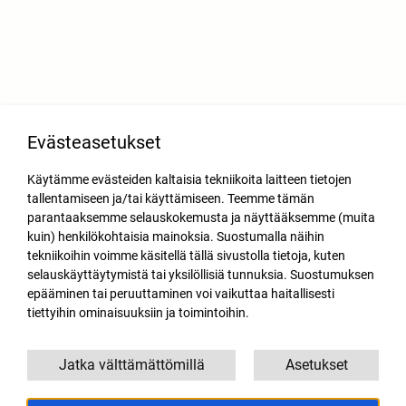
Evästeasetukset
Käytämme evästeiden kaltaisia tekniikoita laitteen tietojen
tallentamiseen ja/tai käyttämiseen. Teemme tämän
parantaaksemme selauskokemusta ja näyttääksemme (muita
kuin) henkilökohtaisia mainoksia. Suostumalla näihin
tekniikoihin voimme käsitellä tällä sivustolla tietoja, kuten
selauskäyttäytymistä tai yksilöllisiä tunnuksia. Suostumuksen
epääminen tai peruuttaminen voi vaikuttaa haitallisesti
tiettyihin ominaisuuksiin ja toimintoihin.
Jatka välttämättömillä
Asetukset