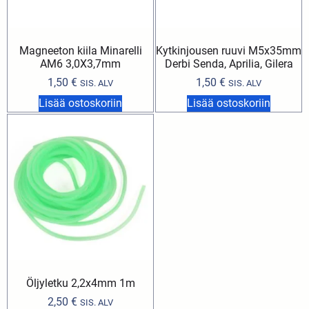
Magneeton kiila Minarelli
Kytkinjousen ruuvi M5x35mm
AM6 3,0X3,7mm
Derbi Senda, Aprilia, Gilera
1,50
€
1,50
€
SIS. ALV
SIS. ALV
Lisää ostoskoriin
Lisää ostoskoriin
Öljyletku 2,2x4mm 1m
2,50
€
SIS. ALV