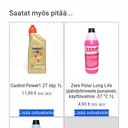
Saatat myös pitää...
Castrol Power1 2T öljy 1L
Zero Polar Long Life
jäähdytinneste punainen,
11,99
€
SIS. ALV
käyttövalmis -37 °C 1L
4,90
€
SIS. ALV
Lisää ostoskoriin
Lisää ostoskoriin