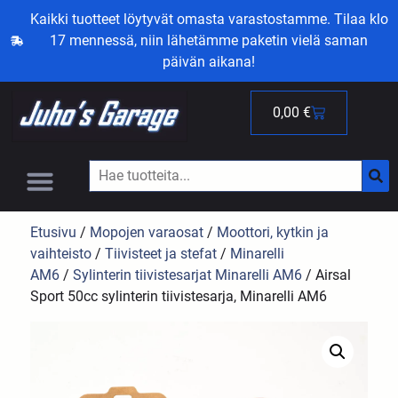
Kaikki tuotteet löytyvät omasta varastostamme. Tilaa klo
17 mennessä, niin lähetämme paketin vielä saman
päivän aikana!
0,00
€
Etusivu
/
Mopojen varaosat
/
Moottori, kytkin ja
vaihteisto
/
Tiivisteet ja stefat
/
Minarelli
AM6
/
Sylinterin tiivistesarjat Minarelli AM6
/ Airsal
Sport 50cc sylinterin tiivistesarja, Minarelli AM6