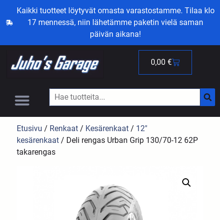
Kaikki tuotteet löytyvät omasta varastostamme. Tilaa klo
17 mennessä, niin lähetämme paketin vielä saman
päivän aikana!
0,00
€
Etusivu
/
Renkaat
/
Kesärenkaat
/
12"
kesärenkaat
/ Deli rengas Urban Grip 130/70-12 62P
takarengas