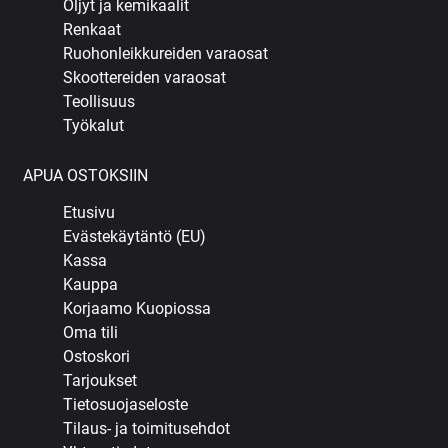
Öljyt ja kemikaalit
Renkaat
Ruohonleikkureiden varaosat
Skoottereiden varaosat
Teollisuus
Työkalut
APUA OSTOKSIIN
Etusivu
Evästekäytäntö (EU)
Kassa
Kauppa
Korjaamo Kuopiossa
Oma tili
Ostoskori
Tarjoukset
Tietosuojaseloste
Tilaus- ja toimitusehdot