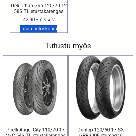
Deli Urban Grip 120/70-12
58S TL etu/takarengas
42,90
€
SIS. ALV
Lisää ostoskoriin
Tutustu myös
Pirelli Angel City 110/70-17
Dunlop 120/60-17 SX
M/C 54S TL etu/takarengas
GPR300F eturengas