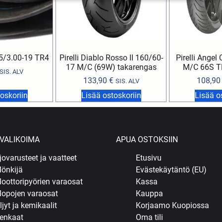
5/3.00-19 TR4
Pirelli Diablo Rosso II 160/60-
Pirelli Angel
17 M/C (69W) takarengas
M/C 66S T
SIS. ALV
133,90
€
108,9
SIS. ALV
oskoriin
Lisää ostoskoriin
Lisää o
VALIKOIMA
APUA OSTOKSIIN
jovarusteet ja vaatteet
Etusivu
önkijä
Evästekäytäntö (EU)
oottoripyörien varaosat
Kassa
opojen varaosat
Kauppa
ljyt ja kemikaalit
Korjaamo Kuopiossa
enkaat
Oma tili