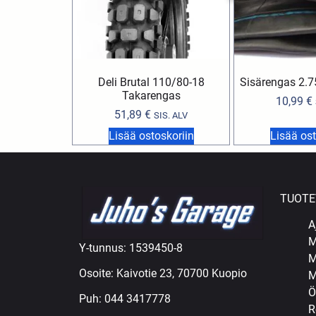
Deli Brutal 110/80-18
Sisärengas 2.7
Takarengas
10,99
€
51,89
€
SIS. ALV
Lisää ostoskoriin
Lisää ost
TUOTE
A
M
Y-tunnus: 1539450-8
M
Osoite: Kaivotie 23, 70700 Kuopio
M
Ö
Puh:
044 3417778
R