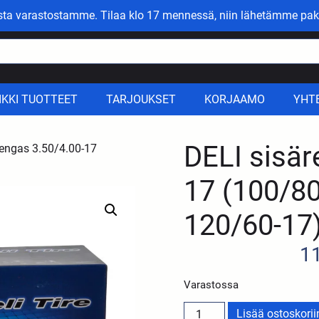
asta varastostamme. Tilaa klo 17 mennessä, niin lähetämme pak
IKKI TUOTTEET
TARJOUKSET
KORJAAMO
YHT
DELI sisär
rengas 3.50/4.00-17
17 (100/80
120/60-17
1
Varastossa
Lisää ostoskorii