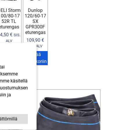
ELI Storm
Dunlop
100/80-17
120/60-17
52R TL
SX
eturengas
GPR300F
eturengas
4,50
€
SIS.
109,90
€
ALV
SIS. ALV
Lisää
Lisää
stoskoriin
ostoskoriin
tai
ääksemme
imme käsitellä
. Suostumuksen
iin ja
ättömillä