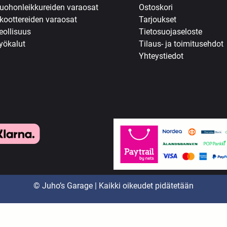
uohonleikkureiden varaosat
Ostoskori
koottereiden varaosat
Tarjoukset
eollisuus
Tietosuojaseloste
yökalut
Tilaus- ja toimitusehdot
Yhteystiedot
© Juho’s Garage | Kaikki oikeudet pidätetään