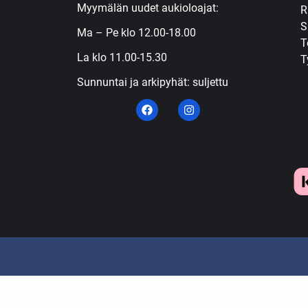
Myymälän uudet aukioloajat:
R
S
Ma – Pe klo 12.00-18.00
T
La klo 11.00-15.30
T
Sunnuntai ja arkipyhät: suljettu