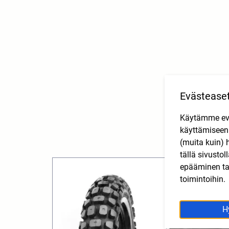
Evästease
Käytämme eväs
käyttämisee
(muita kuin) 
tällä sivusto
epääminen tai
toimintoihin.
H