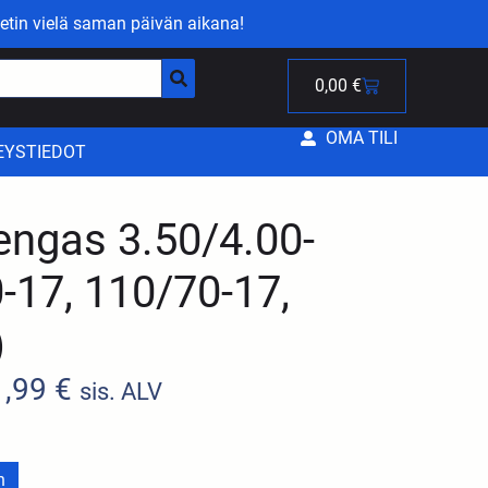
etin vielä saman päivän aikana!
0,00
€
OMA TILI
EYSTIEDOT
engas 3.50/4.00-
-17, 110/70-17,
)
1,99
€
sis. ALV
n