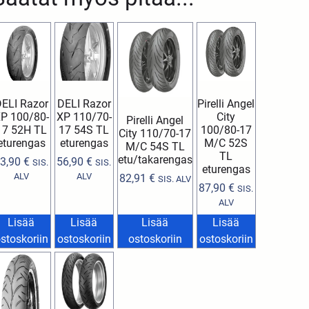
ELI Razor
DELI Razor
Pirelli Angel
P 100/80-
XP 110/70-
City
Pirelli Angel
17 52H TL
17 54S TL
100/80-17
City 110/70-17
eturengas
eturengas
M/C 52S
M/C 54S TL
TL
etu/takarengas
3,90
€
56,90
€
SIS.
SIS.
eturengas
ALV
ALV
82,91
€
SIS. ALV
87,90
€
SIS.
ALV
Lisää
Lisää
Lisää
Lisää
stoskoriin
ostoskoriin
ostoskoriin
ostoskoriin