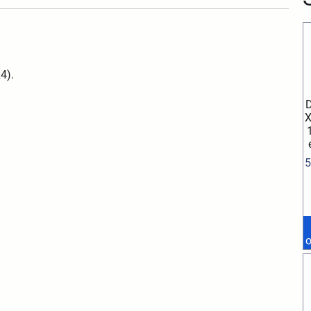
4).
D
X
5
o