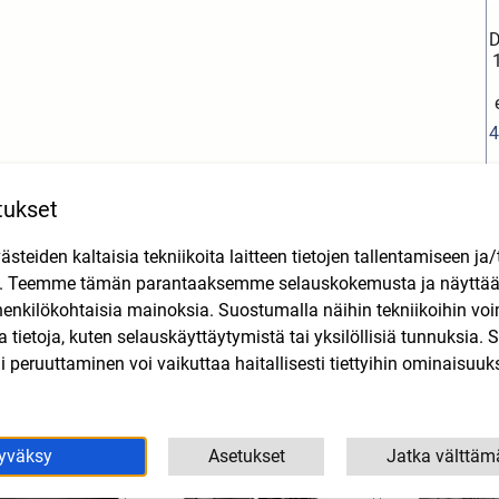
D
4
tukset
o
teiden kaltaisia tekniikoita laitteen tietojen tallentamiseen ja/
n. Teemme tämän parantaaksemme selauskokemusta ja näytt
Tutustu myös
henkilökohtaisia mainoksia. Suostumalla näihin tekniikoihin vo
lla tietoja, kuten selauskäyttäytymistä tai yksilöllisiä tunnuksia
 peruuttaminen voi vaikuttaa haitallisesti tiettyihin ominaisuuks
yväksy
Asetukset
Jatka välttäm