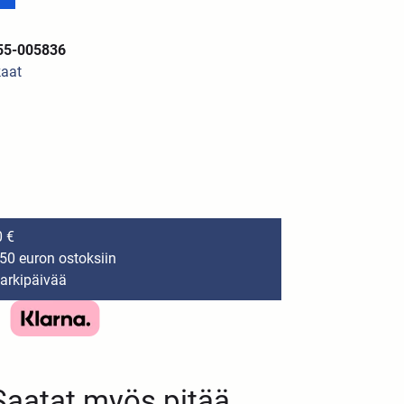
55-005836
kaat
0 €
150 euron ostoksiin
 arkipäivää
Saatat myös pitää...