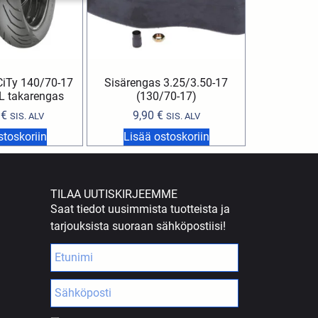
 CiTy 140/70-17
Sisärengas 3.25/3.50-17
L takarengas
(130/70-17)
0
€
9,90
€
SIS. ALV
SIS. ALV
stoskoriin
Lisää ostoskoriin
TILAA UUTISKIRJEEMME
Saat tiedot uusimmista tuotteista ja
tarjouksista suoraan sähköpostiisi!