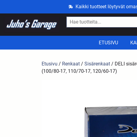
Kaikki tuotteet löytyvät om
ETUSIVU
KA
Etusivu
/
Renkaat
/
Sisärenkaat
/ DELI sisä
(100/80-17, 110/70-17, 120/60-17)