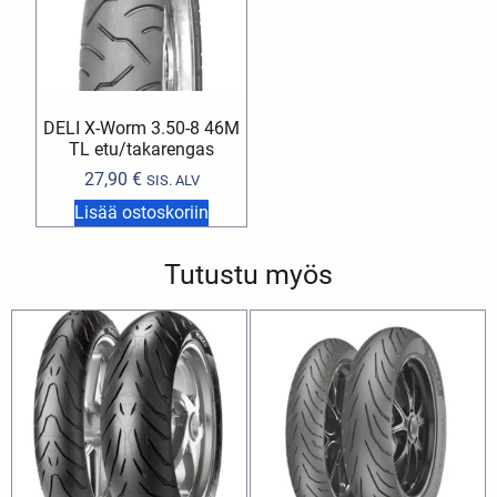
DELI X-Worm 3.50-8 46M
TL etu/takarengas
27,90
€
SIS. ALV
Lisää ostoskoriin
Tutustu myös