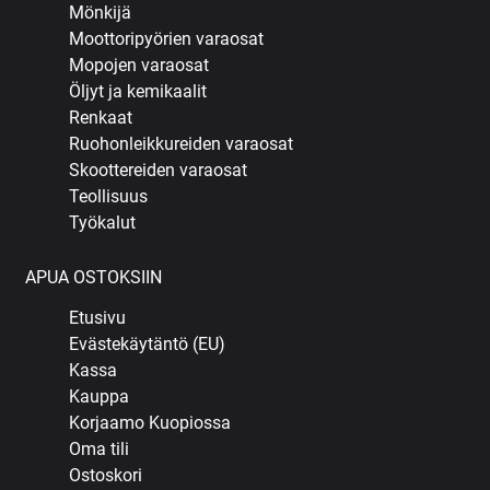
Mönkijä
Moottoripyörien varaosat
Mopojen varaosat
Öljyt ja kemikaalit
Renkaat
Ruohonleikkureiden varaosat
Skoottereiden varaosat
Teollisuus
Työkalut
APUA OSTOKSIIN
Etusivu
Evästekäytäntö (EU)
Kassa
Kauppa
Korjaamo Kuopiossa
Oma tili
Ostoskori