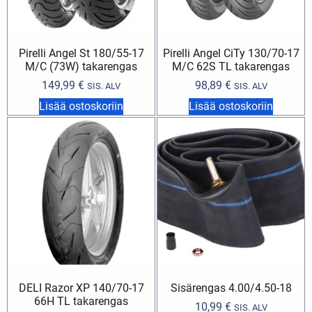
Pirelli Angel St 180/55-17
Pirelli Angel CiTy 130/70-17
M/C (73W) takarengas
M/C 62S TL takarengas
149,99
€
98,89
€
SIS. ALV
SIS. ALV
Lisää ostoskoriin
Lisää ostoskoriin
DELI Razor XP 140/70-17
Sisärengas 4.00/4.50-18
66H TL takarengas
10,99
€
SIS. ALV