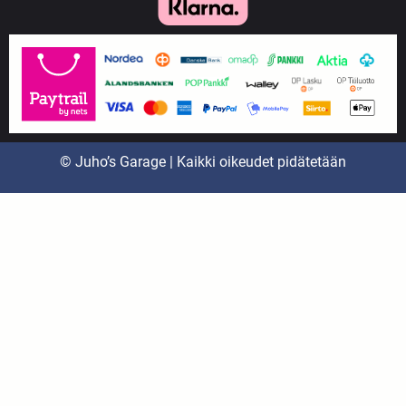
© Juho’s Garage | Kaikki oikeudet pidätetään