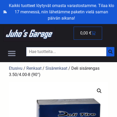
Kaikki tuotteet löytyvät omasta varastostamme. Tilaa klo
17 mennessä, niin lähetämme paketin vielä saman
päivän aikana!
0,00
€
Etusivu
/
Renkaat
/
Sisärenkaat
/ Deli sisärengas
3.50/4.00-8 (90°)