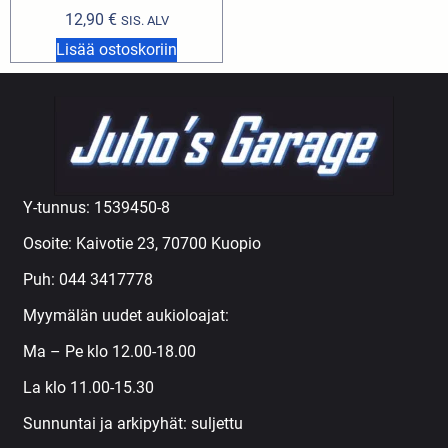
12,90
€
SIS. ALV
Lisää ostoskoriin
Y-tunnus: 1539450-8
Osoite: Kaivotie 23, 70700 Kuopio
Puh:
044 3417778
Myymälän uudet aukioloajat:
Ma – Pe klo 12.00-18.00
La klo 11.00-15.30
Sunnuntai ja arkipyhät: suljettu