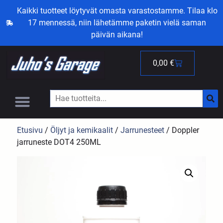
Kaikki tuotteet löytyvät omasta varastostamme. Tilaa klo
17 mennessä, niin lähetämme paketin vielä saman
päivän aikana!
0,00
€
Etusivu
/
Öljyt ja kemikaalit
/
Jarrunesteet
/ Doppler
jarruneste DOT4 250ML