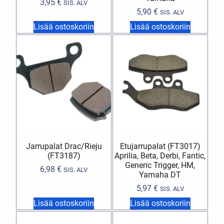
3,95
€
SIS. ALV
5,90
€
SIS. ALV
Lisää ostoskoriin
Lisää ostoskoriin
Jarrupalat Drac/Rieju
Etujarrupalat (FT3017)
(FT3187)
Aprilia, Beta, Derbi, Fantic,
Generic Trigger, HM,
6,98
€
SIS. ALV
Yamaha DT
5,97
€
SIS. ALV
Lisää ostoskoriin
Lisää ostoskoriin