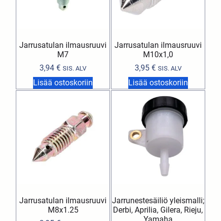
Jarrusatulan ilmausruuvi
Jarrusatulan ilmausruuvi
M7
M10x1,0
3,94
€
3,95
€
SIS. ALV
SIS. ALV
Lisää ostoskoriin
Lisää ostoskoriin
Jarrusatulan ilmausruuvi
Jarrunestesäiliö yleismalli;
M8x1.25
Derbi, Aprilia, Gilera, Rieju,
Yamaha