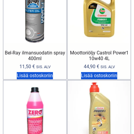
Bel-Ray ilmansuodatin spray
Moottoriöljy Castrol Power1
400ml
10w40 4L
11,50
€
44,90
€
SIS. ALV
SIS. ALV
Lisää ostoskoriin
Lisää ostoskoriin