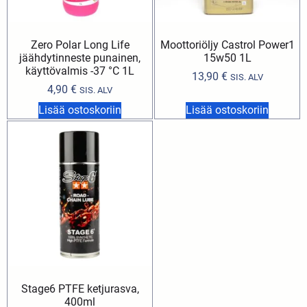
Zero Polar Long Life
Moottoriöljy Castrol Power1
jäähdytinneste punainen,
15w50 1L
käyttövalmis -37 °C 1L
13,90
€
SIS. ALV
4,90
€
SIS. ALV
Lisää ostoskoriin
Lisää ostoskoriin
Stage6 PTFE ketjurasva,
400ml