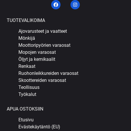
TUOTEVALIKOIMA
Ajovarusteet ja vaatteet
Mönkijä
Moottoripyörien varaosat
Mopojen varaosat
Öljyt ja kemikaalit
Renkaat
Ruohonleikkureiden varaosat
Skoottereiden varaosat
Teollisuus
Työkalut
APUA OSTOKSIIN
Etusivu
Evästekäytäntö (EU)