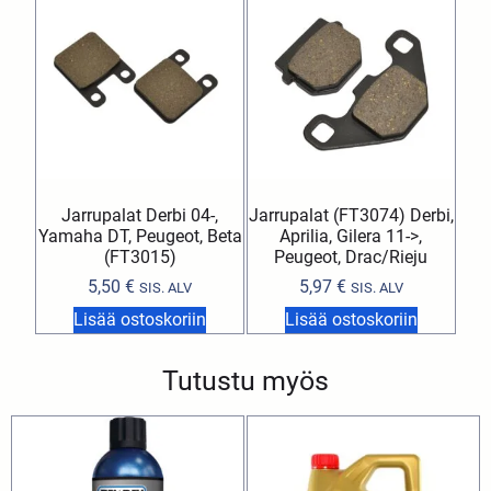
Jarrupalat Derbi 04-,
Jarrupalat (FT3074) Derbi,
Yamaha DT, Peugeot, Beta
Aprilia, Gilera 11->,
(FT3015)
Peugeot, Drac/Rieju
5,50
€
5,97
€
SIS. ALV
SIS. ALV
Lisää ostoskoriin
Lisää ostoskoriin
Tutustu myös