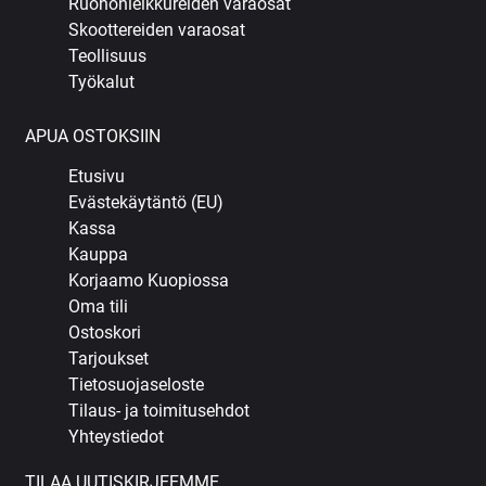
Ruohonleikkureiden varaosat
Skoottereiden varaosat
Teollisuus
Työkalut
APUA OSTOKSIIN
Etusivu
Evästekäytäntö (EU)
Kassa
Kauppa
Korjaamo Kuopiossa
Oma tili
Ostoskori
Tarjoukset
Tietosuojaseloste
Tilaus- ja toimitusehdot
Yhteystiedot
TILAA UUTISKIRJEEMME