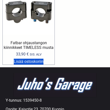
Fatbar ohjaustangon
kiinnikkeet TIMELESS musta
33,90
€
SIS. ALV
Lisää ostoskoriin
Y-tunnus: 1539450-8
Osoite: Kaivotie 23, 70700 Kuopio