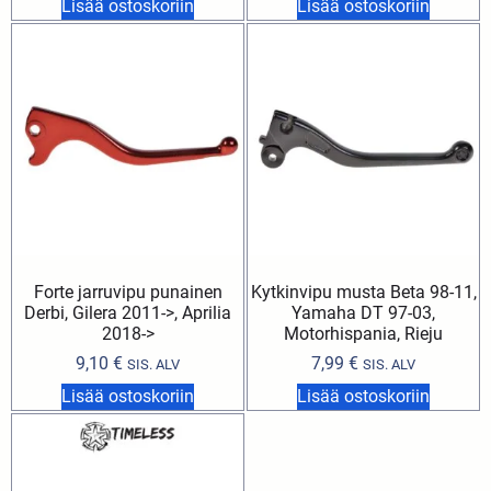
Lisää ostoskoriin
Lisää ostoskoriin
Forte jarruvipu punainen
Kytkinvipu musta Beta 98-11,
Derbi, Gilera 2011->, Aprilia
Yamaha DT 97-03,
2018->
Motorhispania, Rieju
9,10
€
7,99
€
SIS. ALV
SIS. ALV
Lisää ostoskoriin
Lisää ostoskoriin