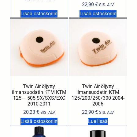
22,90
€
SIS. ALV
Lisää ostoskoriin
Lisää ostoskoriin
Twin Air öljytty
Twin Air öljytty
ilmansuodatin KTM KTM
ilmansuodatin KTM
125 – 505 SX/SXS/EXC
125/200/250/300 2004-
2010-2011
2006
20,23
€
22,90
€
SIS. ALV
SIS. ALV
Lisää ostoskoriin
Lue lisää