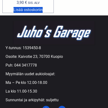
3,90
€
SIS. ALV
Lisää ostoskoriin
Y-tunnus: 1539450-8
Osoite: Kaivotie 23, 70700 Kuopio
Puh:
044 3417778
Myymälän uudet aukioloajat:
Ma – Pe klo 12.00-18.00
La klo 11.00-15.30
Sunnuntai ja arkipyhät: suljettu