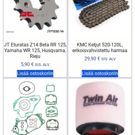
JT Eturatas Z14 Beta RR 125,
KMC Ketjut 520-120L,
Yamaha WR 125, Husqvarna,
erikoisvahvistettu harmaa
Rieju
29,90
€
SIS. ALV
5,90
€
SIS. ALV
Lisää ostoskoriin
Lisää ostoskoriin