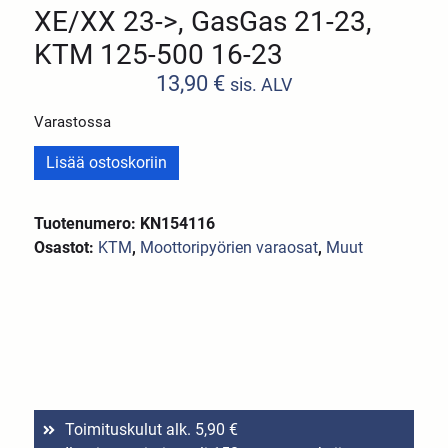
XE/XX 23->, GasGas 21-23,
KTM 125-500 16-23
13,90
€
sis. ALV
Varastossa
Lisää ostoskoriin
Tuotenumero: KN154116
Osastot:
KTM
,
Moottoripyörien varaosat
,
Muut
Toimituskulut alk. 5,90 €