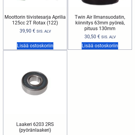
Moottorin tiivistesarja Aprilia
Twin Air Ilmansuodatin,
125cc 2T Rotax (122)
kiinnitys 63mm pyöreä,
pituus 130mm
39,90
€
SIS. ALV
30,50
€
SIS. ALV
Lisää ostoskoriin
Lisää ostoskoriin
Laakeri 6203 2RS
(pyöränlaakeri)