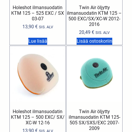
Holeshot ilmansuodatin
Twin Air öljytty
KTM 125 – 525 EXC / SX
ilmansuodatin KTM 125 –
03-07
500 EXC/SX/XC-W 2012-
2016
13,90
€
SIS. ALV
20,49
€
SIS. ALV
Lue lisää
Lisää ostoskoriin
Holeshot ilmansuodatin
Twin Air öljytty
KTM 125 – 500 EXC/ SX/
ilmansuodatin KTM 125-
XC-W 12-16
505 SX/SXS/EXC 2007-
2009
13,90
€
SIS. ALV