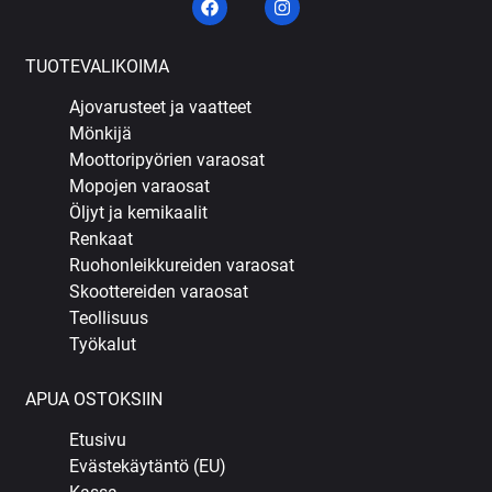
TUOTEVALIKOIMA
Ajovarusteet ja vaatteet
Mönkijä
Moottoripyörien varaosat
Mopojen varaosat
Öljyt ja kemikaalit
Renkaat
Ruohonleikkureiden varaosat
Skoottereiden varaosat
Teollisuus
Työkalut
APUA OSTOKSIIN
Etusivu
Evästekäytäntö (EU)