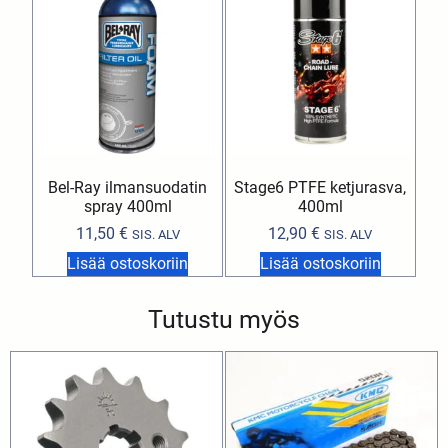
Bel-Ray ilmansuodatin
Stage6 PTFE ketjurasva,
spray 400ml
400ml
11,50
€
12,90
€
SIS. ALV
SIS. ALV
Lisää ostoskoriin
Lisää ostoskoriin
Tutustu myös