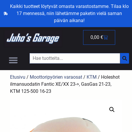
Kaikki tuotteet löytyvät omasta varastostamme. Tilaa klo
17 mennessä, niin lähetämme paketin vielä saman
päivän aikana!
0,00
€
Etusivu
/
Moottoripyörien varaosat
/
KTM
/ Holeshot
ilmansuodatin Fantic XE/XX 23->, GasGas 21-23,
KTM 125-500 16-23