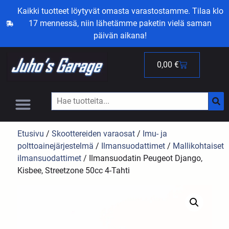
Kaikki tuotteet löytyvät omasta varastostamme. Tilaa klo
17 mennessä, niin lähetämme paketin vielä saman
päivän aikana!
0,00
€
Etusivu
/
Skoottereiden varaosat
/
Imu- ja
polttoainejärjestelmä
/
Ilmansuodattimet
/
Mallikohtaiset
ilmansuodattimet
/ Ilmansuodatin Peugeot Django,
Kisbee, Streetzone 50cc 4-Tahti