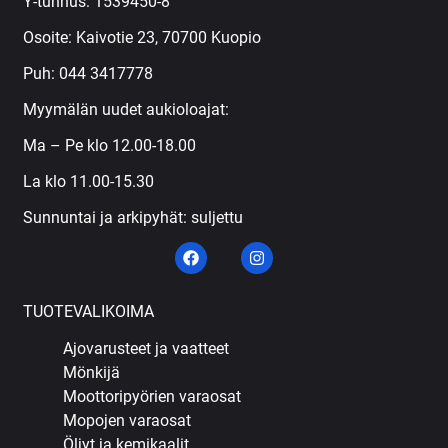
Y-tunnus: 1539450-8
Osoite: Kaivotie 23, 70700 Kuopio
Puh:
044 3417778
Myymälän uudet aukioloajat:
Ma – Pe klo 12.00-18.00
La klo 11.00-15.30
Sunnuntai ja arkipyhät: suljettu
TUOTEVALIKOIMA
Ajovarusteet ja vaatteet
Mönkijä
Moottoripyörien varaosat
Mopojen varaosat
Öljyt ja kemikaalit