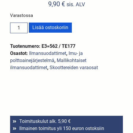
9,90
€
sis. ALV
Varastossa
Lisää ostoskoriin
Tuotenumero: E3=562 / TE177
Osastot:
Ilmansuodattimet
,
Imu- ja
polttoainejärjestelmä
,
Mallikohtaiset
ilmansuodattimet
,
Skoottereiden varaosat
Toimituskulut alk. 5,90 €
Ilmainen toimitus yli 150 euron ostoksiin