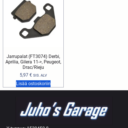
Jarrupalat (FT3074) Derbi,
Aprilia, Gilera 11->, Peugeot,
Drac/Rieju
5,97
€
SIS. ALV
Lisää ostoskoriin