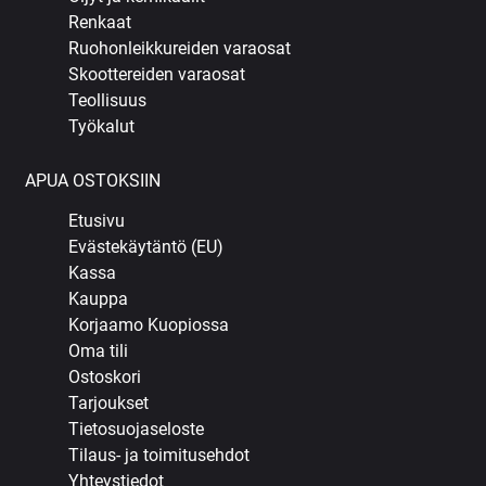
Renkaat
Ruohonleikkureiden varaosat
Skoottereiden varaosat
Teollisuus
Työkalut
APUA OSTOKSIIN
Etusivu
Evästekäytäntö (EU)
Kassa
Kauppa
Korjaamo Kuopiossa
Oma tili
Ostoskori
Tarjoukset
Tietosuojaseloste
Tilaus- ja toimitusehdot
Yhteystiedot