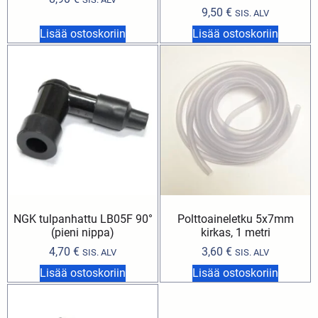
9,50
€
SIS. ALV
Lisää ostoskoriin
Lisää ostoskoriin
NGK tulpanhattu LB05F 90°
Polttoaineletku 5x7mm
(pieni nippa)
kirkas, 1 metri
4,70
€
3,60
€
SIS. ALV
SIS. ALV
Lisää ostoskoriin
Lisää ostoskoriin