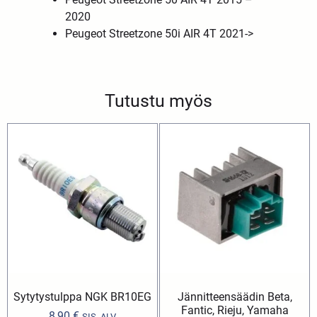
2020
Peugeot Streetzone 50i AIR 4T 2021->
Tutustu myös
Sytytystulppa NGK BR10EG
Jännitteensäädin Beta,
Fantic, Rieju, Yamaha
8,90
€
SIS. ALV