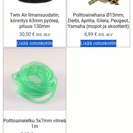
Twin Air Ilmansuodatin,
Polttoainehana Ø15mm,
kiinnitys 63mm pyöreä,
Derbi, Aprilia, Gilera, Peugeot,
pituus 130mm
Yamaha (mopot ja skootterit)
30,50
€
6,99
€
SIS. ALV
SIS. ALV
Lisää ostoskoriin
Lisää ostoskoriin
Polttoaineletku 5x7mm vihreä
1m