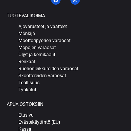
TUOTEVALIKOIMA
Ajovarusteet ja vaatteet
Mönkijä
Moottoripyörien varaosat
Mopojen varaosat
Öljyt ja kemikaalit
Renkaat
Ruohonleikkureiden varaosat
Skoottereiden varaosat
Teollisuus
Työkalut
APUA OSTOKSIIN
Etusivu
Evästekäytäntö (EU)
Kassa