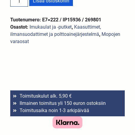
Lisää ostoskoriin
Tuotenumero: E7=222 / IP15936 / 269801
Osastot:
Imukaulat ja -putket
,
Kaasuttimet,
ilmansuodattimet ja polttoainejärjestelmä
,
Mopojen
varaosat
Toimituskulut alk. 5,90 €
Ilmainen toimitus yli 150 euron ostoksiin
Toimitusaika noin 1-3 arkipäivää