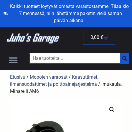
Kaikki tuotteet löytyvät omasta varastostamme. Tilaa klo
17 mennessä, niin lähetämme paketin vielä saman
päivän aikana!
0,00
€
Etusivu
/
Mopojen varaosat
/
Kaasuttimet,
ilmansuodattimet ja polttoainejärjestelmä
/ Imukaula,
Minarelli AM6