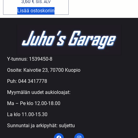
3,60
€
SIS. ALV
Lisää ostoskoriin
Y-tunnus: 1539450-8
Osoite: Kaivotie 23, 70700 Kuopio
Puh:
044 3417778
Myymälän uudet aukioloajat:
Ma – Pe klo 12.00-18.00
La klo 11.00-15.30
Sunnuntai ja arkipyhät: suljettu