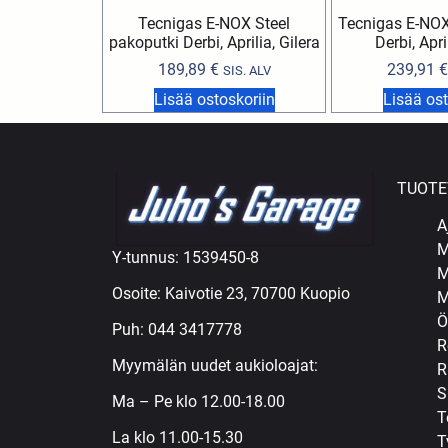
Tecnigas E-NOX Steel
Tecnigas E-NOX
pakoputki Derbi, Aprilia, Gilera
Derbi, Apri
189,89
€
239,91
€
SIS. ALV
Lisää ostoskoriin
Lisää ost
TUOTE
A
M
Y-tunnus: 1539450-8
M
Osoite: Kaivotie 23, 70700 Kuopio
M
Ö
Puh:
044 3417778
R
Myymälän uudet aukioloajat:
R
S
Ma – Pe klo 12.00-18.00
T
La klo 11.00-15.30
T