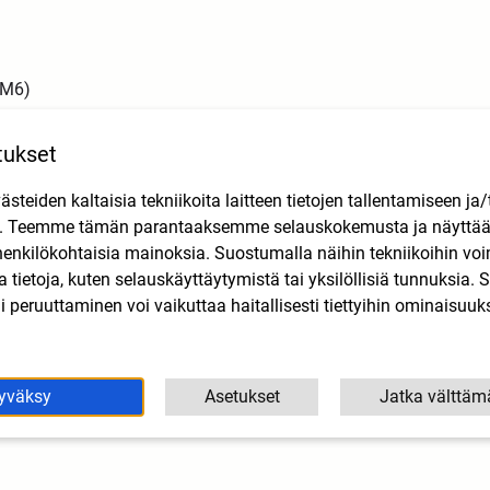
(AM6)
tukset
teiden kaltaisia tekniikoita laitteen tietojen tallentamiseen ja/
n. Teemme tämän parantaaksemme selauskokemusta ja näytt
henkilökohtaisia mainoksia. Suostumalla näihin tekniikoihin vo
lla tietoja, kuten selauskäyttäytymistä tai yksilöllisiä tunnuksia
 peruuttaminen voi vaikuttaa haitallisesti tiettyihin ominaisuuks
yväksy
Asetukset
Jatka välttäm