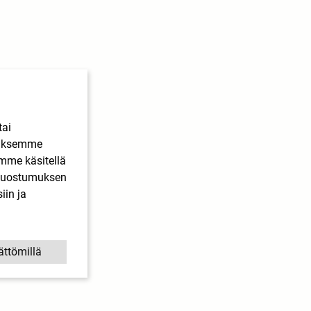
tai
ääksemme
imme käsitellä
. Suostumuksen
iin ja
ättömillä