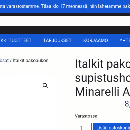
asta varastostamme. Tilaa klo 17 mennessä, niin lähetämme pak
IKKI TUOTTEET
TARJOUKSET
KORJAAMO
YHT
Italkit pa
 osat
/ Italkit pakoaukon
supistush
Minarelli
8
Varastossa
Lisää ostoskorii