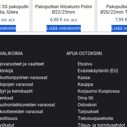
 SS pakoputki
Pakoputken liitoskumi Polini
Pakoputke
lia, Gilera
Ø22/25mm
Ø20/22mm T
6,90
€
7,99
SIS. ALV
SIS. ALV
oskoriin
Lisää ostoskoriin
Lisää o
VALIKOIMA
APUA OSTOKSIIN
jovarusteet ja vaatteet
Etusivu
önkijä
Evästekäytäntö (EU)
oottoripyörien varaosat
Kassa
opojen varaosat
Kauppa
ljyt ja kemikaalit
Korjaamo Kuopiossa
enkaat
Oma tili
uohonleikkureiden varaosat
Ostoskori
koottereiden varaosat
Tarjoukset
eollisuus
Tietosuojaseloste
yökalut
Tilaus- ja toimitusehdot