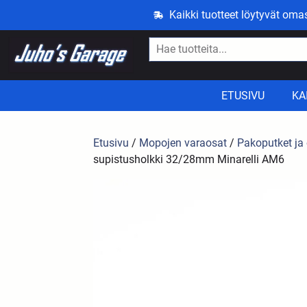
Kaikki tuotteet löytyvät om
ETUSIVU
KA
Etusivu
/
Mopojen varaosat
/
Pakoputket ja
supistusholkki 32/28mm Minarelli AM6