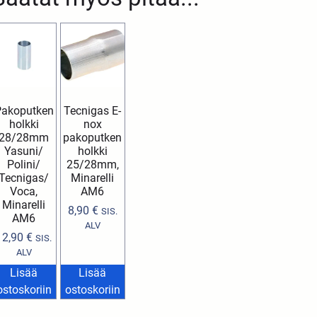
Pakoputken
Tecnigas E-
holkki
nox
28/28mm
pakoputken
Yasuni/
holkki
Polini/
25/28mm,
Tecnigas/
Minarelli
Voca,
AM6
Minarelli
8,90
€
SIS.
AM6
ALV
12,90
€
SIS.
ALV
Lisää
Lisää
ostoskoriin
ostoskoriin