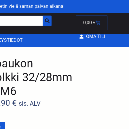
etin vielä saman päivän aikana!
0,00
€
OMA TILI
EYSTIEDOT
koaukon
olkki 32/28mm
 AM6
,90
€
sis. ALV
n