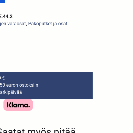
E.44.2
en varaosat
,
Pakoputket ja osat
0 €
150 euron ostoksiin
 arkipäivää
Saatat myös pitää...