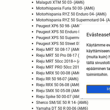
Malaguti XTM 50 03- (AM6)
Motorhispania Furia 50 00- (AM6)
Motorhispania RYZ 50 Enduro 04- (AM6)
Motorhispania RYZ 50 Supermotard 04- 
Peugeot XP6 50 98- (AM6)
Peugeot XPS 50 Enduro 05-12(AM6)
Evästease
Peugeot XPS 50 Supermotard 05- (AM6)
Peugeot XPS 50 Street 05- (AM6)
Käytämme eväs
Rieju MRT 50 08-17 (AM6)
käyttämisee
Rieju MRT 50 Pro 08-17 (AM6)
(muita kuin) 
Rieju MRT 50cc 2018-> (AM6)
tällä sivusto
Rieju MRT PRO 50cc 2018-> (AM6)
epääminen tai
Rieju MRX 50 00-08 (AM6)
toimintoihin.
Rieju RR 50 98-07 (AM6)
Rieju RRX 50 06-08 (AM6)
H
Rieju SMX 50 05-08 (AM6)
Rieju Spike 50 00-07 (AM6)
Sherco SM/SE 50 R 14- (AM6)
Yamaha DT 50 R 00-06 (AM6)