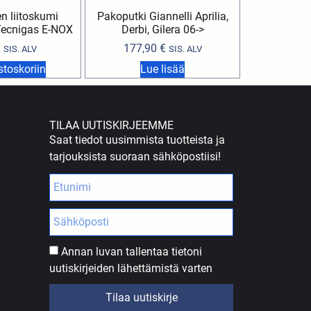
n liitoskumi
Pakoputki Giannelli Aprilia,
ecnigas E-NOX
Derbi, Gilera 06->
€
177,90
€
SIS. ALV
SIS. ALV
stoskoriin
Lue lisää
TILAA UUTISKIRJEEMME
Saat tiedot uusimmista tuotteista ja
tarjouksista suoraan sähköpostiisi!
Annan luvan tallentaa tietoni
uutiskirjeiden lähettämistä varten
Tilaa uutiskirje