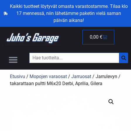
Kaikki tuotteet löytyvät omasta varastostamme. Tilaa klo
17 mennessä, niin lähetämme paketin vielä saman
päivän aikana!
0,00
€
Etusivu
/
Mopojen varaosat
/
Jarruosat
/ Jarrulevyn /
takarattaan pultti M6x20 Derbi, Aprilia, Gilera