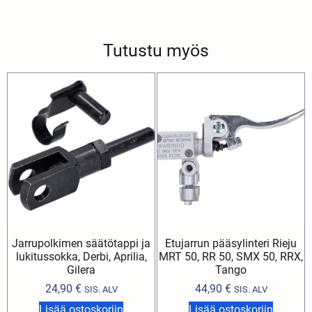
Tutustu myös
Jarrupolkimen säätötappi ja
Etujarrun pääsylinteri Rieju
lukitussokka, Derbi, Aprilia,
MRT 50, RR 50, SMX 50, RRX,
Gilera
Tango
24,90
€
44,90
€
SIS. ALV
SIS. ALV
Lisää ostoskoriin
Lisää ostoskoriin