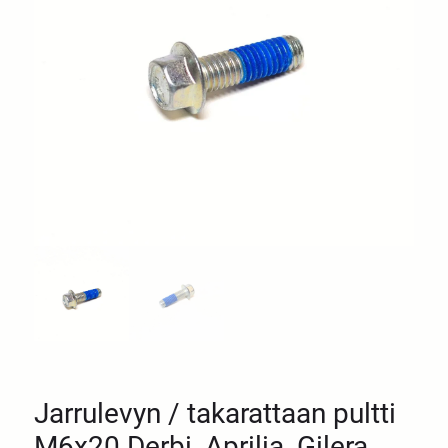
Jarrulevyn / takarattaan pultti
M6x20 Derbi, Aprilia, Gilera