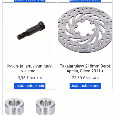
Kytkin- ja jarruvivun ruuvi,
Takajarrulevy 218mm Derbi,
yleismalli
Aprilia, Gilera 2011->
3,95
€
23,50
€
SIS. ALV
SIS. ALV
Lisää ostoskoriin
Lisää ostoskoriin