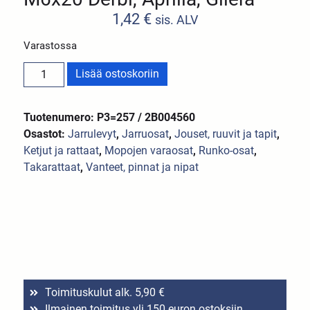
1,42
€
sis. ALV
Varastossa
Lisää ostoskoriin
Tuotenumero: P3=257 / 2B004560
Osastot:
Jarrulevyt
,
Jarruosat
,
Jouset, ruuvit ja tapit
,
Ketjut ja rattaat
,
Mopojen varaosat
,
Runko-osat
,
Takarattaat
,
Vanteet, pinnat ja nipat
Toimituskulut alk. 5,90 €
Ilmainen toimitus yli 150 euron ostoksiin