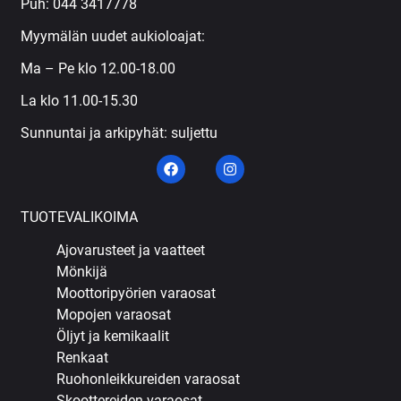
Puh:
044 3417778
Myymälän uudet aukioloajat:
Ma – Pe klo 12.00-18.00
La klo 11.00-15.30
Sunnuntai ja arkipyhät: suljettu
TUOTEVALIKOIMA
Ajovarusteet ja vaatteet
Mönkijä
Moottoripyörien varaosat
Mopojen varaosat
Öljyt ja kemikaalit
Renkaat
Ruohonleikkureiden varaosat
Skoottereiden varaosat