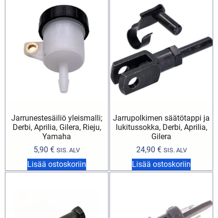
Jarrunestesäiliö yleismalli;
Jarrupolkimen säätötappi ja
Derbi, Aprilia, Gilera, Rieju,
lukitussokka, Derbi, Aprilia,
Yamaha
Gilera
5,90
€
24,90
€
SIS. ALV
SIS. ALV
Lisää ostoskoriin
Lisää ostoskoriin