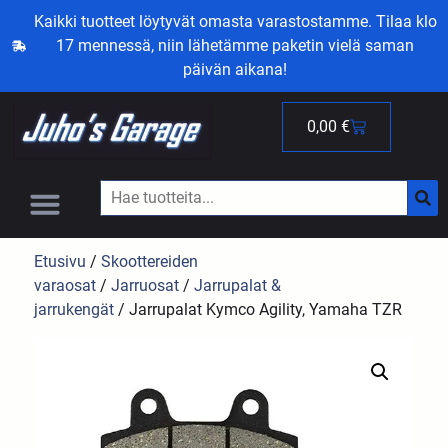
Kaikki tuotteet löytyvät omasta varastostamme. Tilaa klo
17 mennessä, niin lähetämme paketin vielä saman
päivän aikana!
0,00
€
Etusivu
/
Skoottereiden
varaosat
/
Jarruosat
/
Jarrupalat &
jarrukengät
/ Jarrupalat Kymco Agility, Yamaha TZR