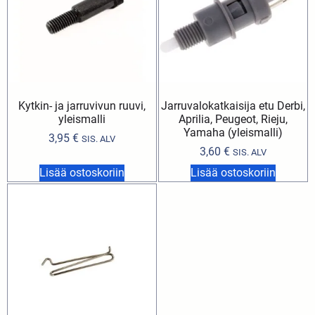
Kytkin- ja jarruvivun ruuvi,
Jarruvalokatkaisija etu Derbi,
yleismalli
Aprilia, Peugeot, Rieju,
Yamaha (yleismalli)
3,95
€
SIS. ALV
3,60
€
SIS. ALV
Lisää ostoskoriin
Lisää ostoskoriin