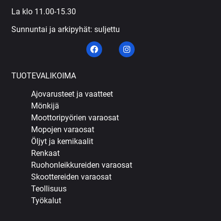
La klo 11.00-15.30
Sunnuntai ja arkipyhät: suljettu
TUOTEVALIKOIMA
Ajovarusteet ja vaatteet
Mönkijä
Moottoripyörien varaosat
Mopojen varaosat
Öljyt ja kemikaalit
Renkaat
Ruohonleikkureiden varaosat
Skoottereiden varaosat
Teollisuus
Työkalut