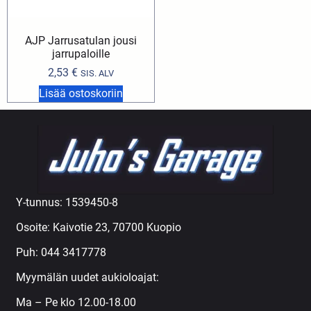
AJP Jarrusatulan jousi
jarrupaloille
2,53
€
SIS. ALV
Lisää ostoskoriin
Y-tunnus: 1539450-8
Osoite: Kaivotie 23, 70700 Kuopio
Puh:
044 3417778
Myymälän uudet aukioloajat:
Ma – Pe klo 12.00-18.00