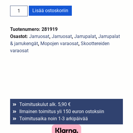
Lisää ostoskoriin
Tuotenumero: 281919
Osastot:
Jarruosat
,
Jarruosat
,
Jarrupalat
,
Jarrupalat
& jarrukengät
,
Mopojen varaosat
,
Skoottereiden
varaosat
Toimituskulut alk. 5,90 €
Ilmainen toimitus yli 150 euron ostoksiin
Toimitusaika noin 1-3 arkipäivää