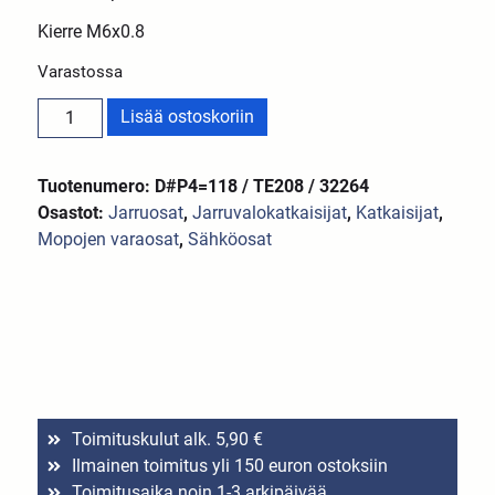
Kierre M6x0.8
Varastossa
Lisää ostoskoriin
Tuotenumero: D#P4=118 / TE208 / 32264
Osastot:
Jarruosat
,
Jarruvalokatkaisijat
,
Katkaisijat
,
Mopojen varaosat
,
Sähköosat
Toimituskulut alk. 5,90 €
Ilmainen toimitus yli 150 euron ostoksiin
Toimitusaika noin 1-3 arkipäivää