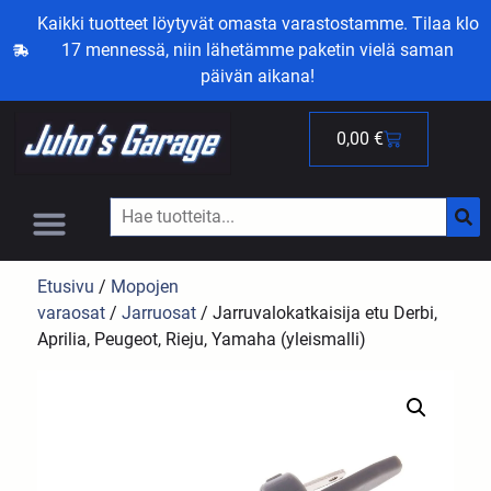
Kaikki tuotteet löytyvät omasta varastostamme. Tilaa klo
17 mennessä, niin lähetämme paketin vielä saman
päivän aikana!
0,00
€
Etusivu
/
Mopojen
varaosat
/
Jarruosat
/ Jarruvalokatkaisija etu Derbi,
Aprilia, Peugeot, Rieju, Yamaha (yleismalli)