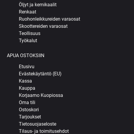
Öljyt ja kemikaalit
Renkaat
Ruohonleikkureiden varaosat
Skoottereiden varaosat
Teollisuus
Työkalut
APUA OSTOKSIIN
Etusivu
Evästekäytäntö (EU)
Kassa
Kauppa
Korjaamo Kuopiossa
Oma tili
Ostoskori
Tarjoukset
Tietosuojaseloste
Tilaus- ja toimitusehdot