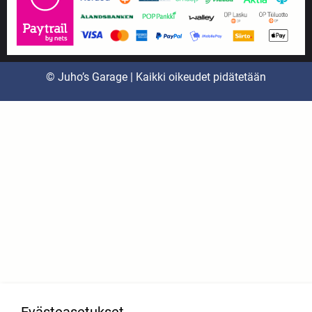
© Juho’s Garage | Kaikki oikeudet pidätetään