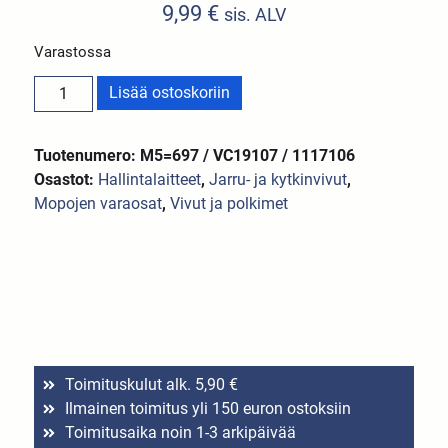
9,99
€
sis. ALV
Varastossa
Lisää ostoskoriin
Tuotenumero: M5=697 / VC19107 / 1117106
Osastot:
Hallintalaitteet
,
Jarru- ja kytkinvivut
,
Mopojen varaosat
,
Vivut ja polkimet
Toimituskulut alk. 5,90 €
Ilmainen toimitus yli 150 euron ostoksiin
Toimitusaika noin 1-3 arkipäivää