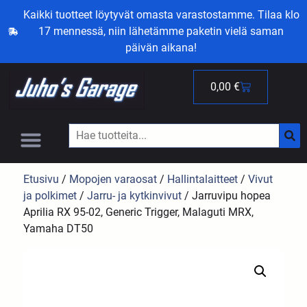
Kaikki tuotteet löytyvät omasta varastostamme. Tilaa klo
17 mennessä, niin lähetämme paketin vielä saman
päivän aikana!
0,00
€
Etusivu
/
Mopojen varaosat
/
Hallintalaitteet
/
Vivut
ja polkimet
/
Jarru- ja kytkinvivut
/ Jarruvipu hopea
Aprilia RX 95-02, Generic Trigger, Malaguti MRX,
Yamaha DT50