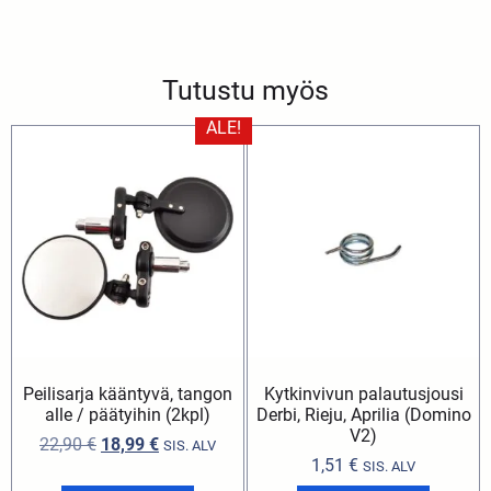
Tutustu myös
ALE!
Peilisarja kääntyvä, tangon
Kytkinvivun palautusjousi
alle / päätyihin (2kpl)
Derbi, Rieju, Aprilia (Domino
V2)
22,90
€
18,99
€
SIS. ALV
1,51
€
SIS. ALV