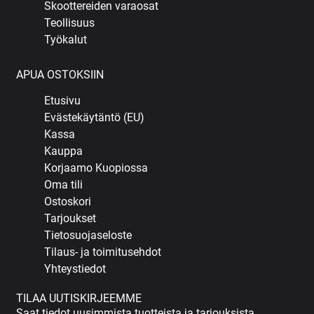
Skoottereiden varaosat
Teollisuus
Työkalut
APUA OSTOKSIIN
Etusivu
Evästekäytäntö (EU)
Kassa
Kauppa
Korjaamo Kuopiossa
Oma tili
Ostoskori
Tarjoukset
Tietosuojaseloste
Tilaus- ja toimitusehdot
Yhteystiedot
TILAA UUTISKIRJEEMME
Saat tiedot uusimmista tuotteista ja tarjouksista