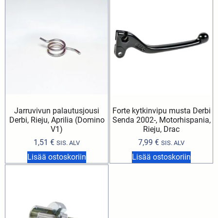
Jarruvivun palautusjousi
Forte kytkinvipu musta Derbi
Derbi, Rieju, Aprilia (Domino
Senda 2002-, Motorhispania,
V1)
Rieju, Drac
1,51
€
7,99
€
SIS. ALV
SIS. ALV
Lisää ostoskoriin
Lisää ostoskoriin