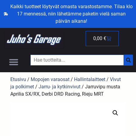
Kaikki tuotteet löytyvät omasta varastostamme. Tilaa klo
17 mennessä, niin lähetämme paketin vielä saman
päivän aikana!
0,00
€
Etusivu
/
Mopojen varaosat
/
Hallintalaitteet
/
Vivut
ja polkimet
/
Jarru- ja kytkinvivut
/ Jarruvipu musta
Aprilia SX/RX, Derbi DRD Racing, Rieju MRT