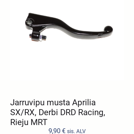
Jarruvipu musta Aprilia
SX/RX, Derbi DRD Racing,
Rieju MRT
9,90
€
sis. ALV