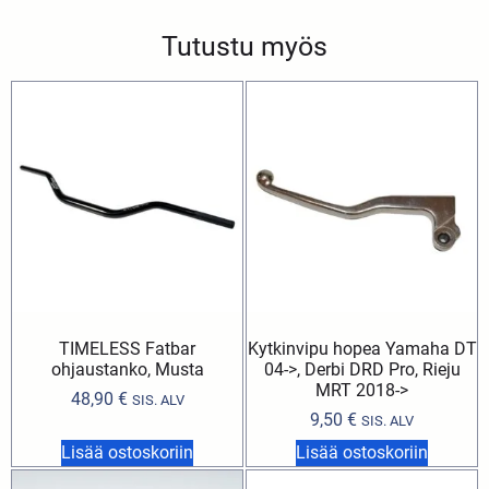
Tutustu myös
TIMELESS Fatbar
Kytkinvipu hopea Yamaha DT
ohjaustanko, Musta
04->, Derbi DRD Pro, Rieju
MRT 2018->
48,90
€
SIS. ALV
9,50
€
SIS. ALV
Lisää ostoskoriin
Lisää ostoskoriin