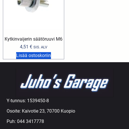
Kytkinvaijerin säätöruuvi M6
4,51
€
SIS. ALV
Lisää ostoskoriin
Y-tunnus: 1539450-8
Osoite: Kaivotie 23, 70700 Kuopio
Puh:
044 3417778