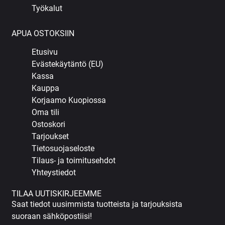
Työkalut
APUA OSTOKSIIN
Etusivu
Evästekäytäntö (EU)
Kassa
Kauppa
Korjaamo Kuopiossa
Oma tili
Ostoskori
Tarjoukset
Tietosuojaseloste
Tilaus- ja toimitusehdot
Yhteystiedot
TILAA UUTISKIRJEEMME
Saat tiedot uusimmista tuotteista ja tarjouksista
suoraan sähköpostiisi!