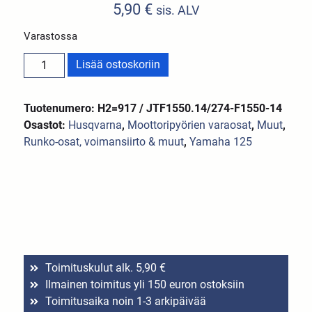
5,90
€
sis. ALV
Varastossa
Lisää ostoskoriin
Tuotenumero: H2=917 / JTF1550.14/274-F1550-14
Osastot:
Husqvarna
,
Moottoripyörien varaosat
,
Muut
,
Runko-osat, voimansiirto & muut
,
Yamaha 125
Toimituskulut alk. 5,90 €
Ilmainen toimitus yli 150 euron ostoksiin
Toimitusaika noin 1-3 arkipäivää