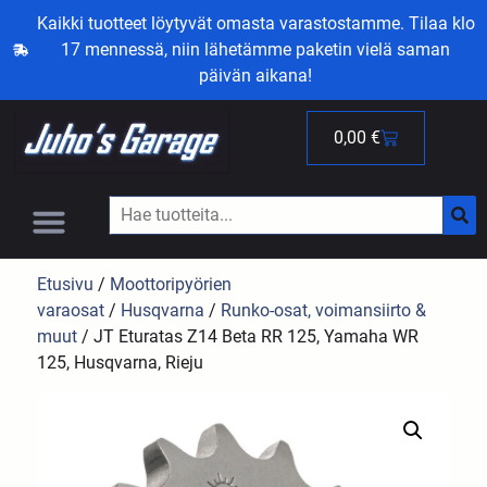
Kaikki tuotteet löytyvät omasta varastostamme. Tilaa klo
17 mennessä, niin lähetämme paketin vielä saman
päivän aikana!
0,00
€
Etusivu
/
Moottoripyörien
varaosat
/
Husqvarna
/
Runko-osat, voimansiirto &
muut
/ JT Eturatas Z14 Beta RR 125, Yamaha WR
125, Husqvarna, Rieju