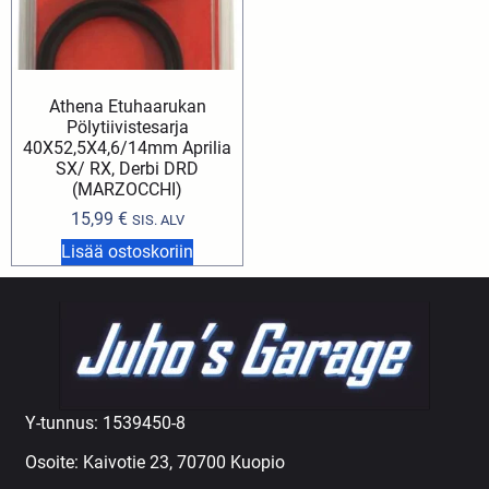
Athena Etuhaarukan
Pölytiivistesarja
40X52,5X4,6/14mm Aprilia
SX/ RX, Derbi DRD
(MARZOCCHI)
15,99
€
SIS. ALV
Lisää ostoskoriin
Y-tunnus: 1539450-8
Osoite: Kaivotie 23, 70700 Kuopio