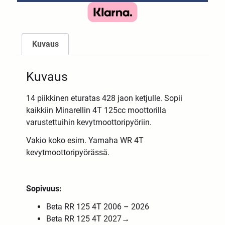
Kuvaus
Kuvaus
14 piikkinen eturatas 428 jaon ketjulle. Sopii
kaikkiin Minarellin 4T 125cc moottorilla
varustettuihin kevytmoottoripyöriin.
Vakio koko esim. Yamaha WR 4T
kevytmoottoripyörässä.
Sopivuus:
Beta RR 125 4T 2006 – 2026
Beta RR 125 4T
2027
→