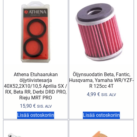
Athena Etuhaarukan
Öljynsuodatin Beta, Fantic,
öljytiivistesarja
Husqvarna, Yamaha WR/YZF-
40X52,2X10/10,5 Aprilia SX /
R 125cc 4T
RX, Beta RR, Derbi DRD PRO,
4,99
€
SIS. ALV
Rieju MRT PRO
15,90
€
SIS. ALV
Lisää ostoskoriin
Lisää ostoskoriin