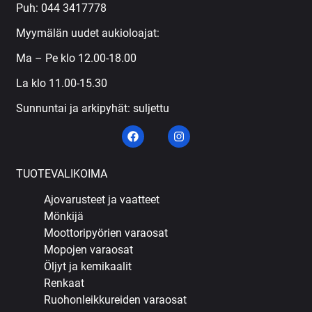
Puh:
044 3417778
Myymälän uudet aukioloajat:
Ma – Pe klo 12.00-18.00
La klo 11.00-15.30
Sunnuntai ja arkipyhät: suljettu
TUOTEVALIKOIMA
Ajovarusteet ja vaatteet
Mönkijä
Moottoripyörien varaosat
Mopojen varaosat
Öljyt ja kemikaalit
Renkaat
Ruohonleikkureiden varaosat