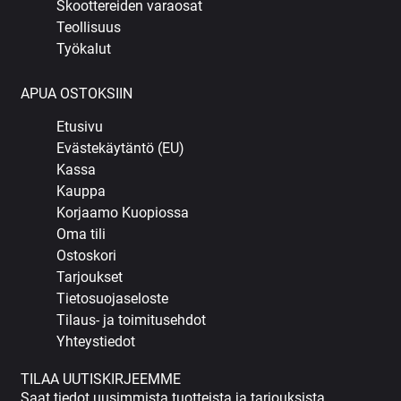
Skoottereiden varaosat
Teollisuus
Työkalut
APUA OSTOKSIIN
Etusivu
Evästekäytäntö (EU)
Kassa
Kauppa
Korjaamo Kuopiossa
Oma tili
Ostoskori
Tarjoukset
Tietosuojaseloste
Tilaus- ja toimitusehdot
Yhteystiedot
TILAA UUTISKIRJEEMME
Saat tiedot uusimmista tuotteista ja tarjouksista