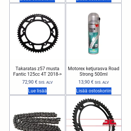
Takaratas z57 musta
Motorex ketjurasva Road
Fantic 125cc 4T 2018->
Strong 500ml
72,90
€
13,90
€
SIS. ALV
SIS. ALV
Lue lisää
Lisää ostoskoriin