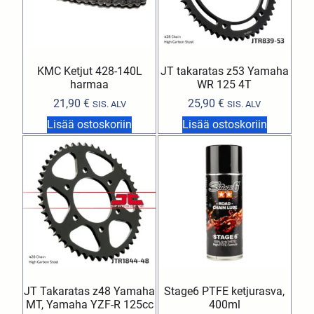
KMC Ketjut 428-140L
JT takaratas z53 Yamaha
harmaa
WR 125 4T
21,90
€
25,90
€
SIS. ALV
SIS. ALV
Lisää ostoskoriin
Lisää ostoskoriin
JT Takaratas z48 Yamaha
Stage6 PTFE ketjurasva,
MT, Yamaha YZF-R 125cc
400ml