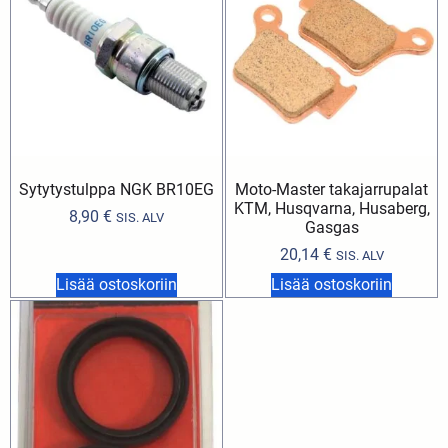
Sytytystulppa NGK BR10EG
Moto-Master takajarrupalat
KTM, Husqvarna, Husaberg,
8,90
€
SIS. ALV
Gasgas
20,14
€
SIS. ALV
Lisää ostoskoriin
Lisää ostoskoriin