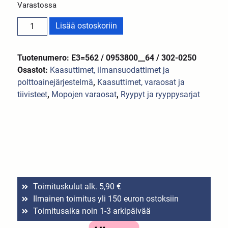
Varastossa
Lisää ostoskoriin
Tuotenumero: E3=562 / 0953800__64 / 302-0250
Osastot:
Kaasuttimet, ilmansuodattimet ja
polttoainejärjestelmä
,
Kaasuttimet, varaosat ja
tiivisteet
,
Mopojen varaosat
,
Ryypyt ja ryyppysarjat
Toimituskulut alk. 5,90 €
Ilmainen toimitus yli 150 euron ostoksiin
Toimitusaika noin 1-3 arkipäivää