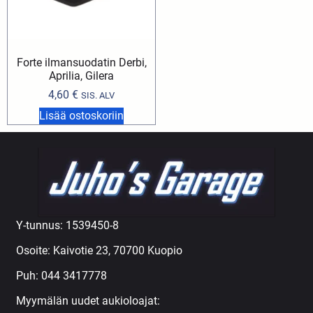
Forte ilmansuodatin Derbi,
Aprilia, Gilera
4,60
€
SIS. ALV
Lisää ostoskoriin
Y-tunnus: 1539450-8
Osoite: Kaivotie 23, 70700 Kuopio
Puh:
044 3417778
Myymälän uudet aukioloajat: