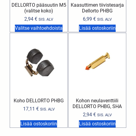
DELLORTO pääsuutin M5
Kaasuttimen tiivistesarja
(valitse koko)
Dellorto PHBG
2,94
€
6,99
€
SIS. ALV
SIS. ALV
Valitse vaihtoehdoista
Lisää ostoskoriin
Koho DELLORTO PHBG
Kohon neulaventtiili
DELLORTO PHBG, SHA
17,11
€
SIS. ALV
2,94
€
SIS. ALV
Lisää ostoskoriin
Lisää ostoskoriin