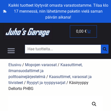
Kaikki tuotteet löytyvät omasta varastostamme. Tilaa klo
17 mennessä, niin lähetämme paketin vielä saman
päivän aikana!
0,00
€
Etusivu
/
Mopojen varaosat
/
Kaasuttimet,
ilmansuodattimet ja
polttoainejärjestelmä
/
Kaasuttimet, varaosat ja
tiivisteet
/
Ryypyt ja ryyppysarjat
/ Käsiryyppy
Dellorto PHBG