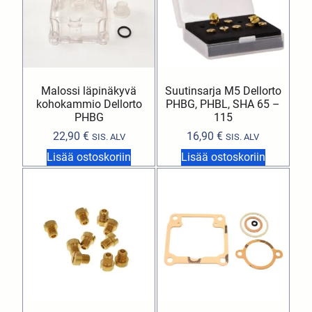
Malossi läpinäkyvä
Suutinsarja M5 Dellorto
kohokammio Dellorto
PHBG, PHBL, SHA 65 –
PHBG
115
22,90
€
16,90
€
SIS. ALV
SIS. ALV
Lisää ostoskoriin
Lisää ostoskoriin