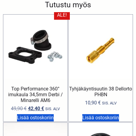
Tutustu myös
ALE!
Top Performance 360°
Tyhjäkäyntisuutin 38 Dellorto
imukaula 34,5mm Derbi /
PHBN
Minarelli AM6
10,90
€
SIS. ALV
49,90
€
42,40
€
SIS. ALV
Lisää ostoskoriin
Lisää ostoskoriin