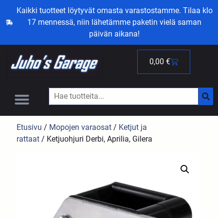
Kaikki tuotteet löytyvät omasta varastostamme. Tilaa klo
17 mennessä, niin lähetämme paketin vielä saman
päivän aikana!
0,00
€
Etusivu
/
Mopojen varaosat
/
Ketjut ja
rattaat
/ Ketjuohjuri Derbi, Aprilia, Gilera