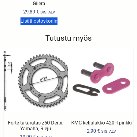
Gilera
29,89
€
SIS. ALV
Lisää ostoskoriin
Tutustu myös
Forte takaratas z60 Derbi,
KMC ketjulukko 420H pinkki
Yamaha, Rieju
2,90
€
SIS. ALV
19,90
€