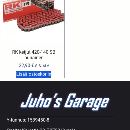
RK ketjut 420-140 SB
punainen
22,90
€
SIS. ALV
Lisää ostoskoriin
Y-tunnus: 1539450-8