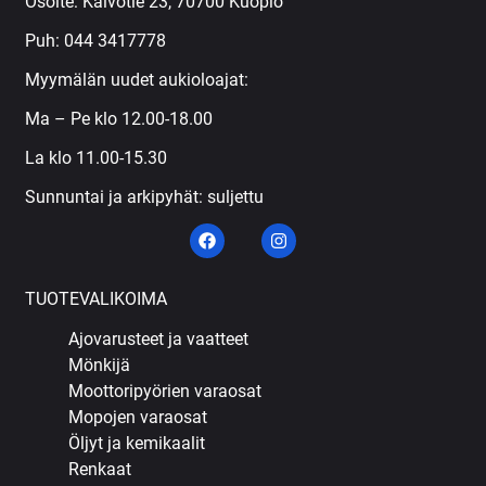
Osoite: Kaivotie 23, 70700 Kuopio
Puh:
044 3417778
Myymälän uudet aukioloajat:
Ma – Pe klo 12.00-18.00
La klo 11.00-15.30
Sunnuntai ja arkipyhät: suljettu
TUOTEVALIKOIMA
Ajovarusteet ja vaatteet
Mönkijä
Moottoripyörien varaosat
Mopojen varaosat
Öljyt ja kemikaalit
Renkaat