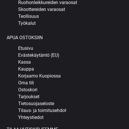
Ruohonleikkureiden varaosat
Skoottereiden varaosat
Teollisuus
Työkalut
APUA OSTOKSIIN
Etusivu
Evästekäytäntö (EU)
Kassa
Kauppa
Korjaamo Kuopiossa
Oma tili
Ostoskori
Tarjoukset
Tietosuojaseloste
Tilaus- ja toimitusehdot
Yhteystiedot