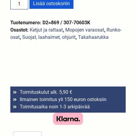
Lisää ostoskoriin
Tuotenumero: D2=869 / 307-70603K
Osastot:
Ketjut ja rattaat
,
Mopojen varaosat
,
Runko-
osat
,
Suojat, laahaimet, ohjurit
,
Takahaarukka
Toimituskulut alk. 5,90 €
Ilmainen toimitus yli 150 euron ostoksiin
Toimitusaika noin 1-3 arkipäivää