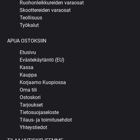
Ruohonleikkureiden varaosat
Skoottereiden varaosat
Teollisuus
Työkalut
APUA OSTOKSIIN
Etusivu
Evästekäytäntö (EU)
Kassa
Kauppa
Korjaamo Kuopiossa
Oma tili
Ostoskori
Tarjoukset
Tietosuojaseloste
Tilaus- ja toimitusehdot
Yhteystiedot