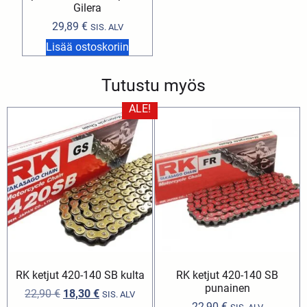
Gilera
29,89
€
SIS. ALV
Lisää ostoskoriin
Tutustu myös
ALE!
RK ketjut 420-140 SB kulta
RK ketjut 420-140 SB
punainen
22,90
€
18,30
€
SIS. ALV
22,90
€