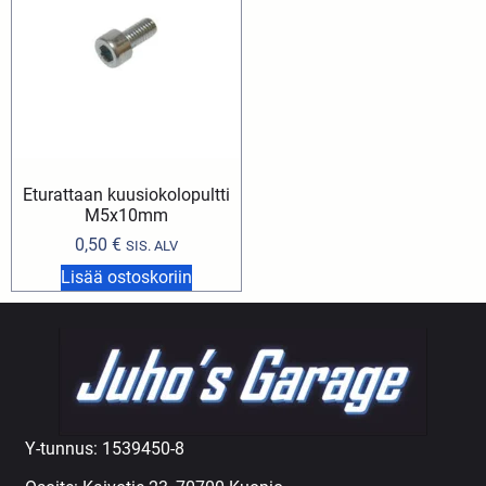
Eturattaan kuusiokolopultti
M5x10mm
0,50
€
SIS. ALV
Lisää ostoskoriin
Y-tunnus: 1539450-8