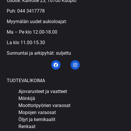
Osoite: Kaivotie 23, 70700 Kuopio
Puh:
044 3417778
Myymälän uudet aukioloajat:
Ma – Pe klo 12.00-18.00
La klo 11.00-15.30
Sunnuntai ja arkipyhät: suljettu
TUOTEVALIKOIMA
Ajovarusteet ja vaatteet
Mönkijä
Moottoripyörien varaosat
Mopojen varaosat
Öljyt ja kemikaalit
Renkaat