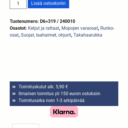
Lisää ostoskoriin
Tuotenumero: D6=319 / 240010
Osastot:
Ketjut ja rattaat
,
Mopojen varaosat
,
Runko-
osat
,
Suojat, laahaimet, ohjurit
,
Takahaarukka
Toimituskulut alk. 5,90 €
Ilmainen toimitus yli 150 euron ostoksiin
Toimitusaika noin 1-3 arkipäivää