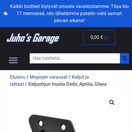
Kaikki tuotteet löytyvät omasta varastostamme. Tilaa klo
17 mennessä, niin lähetämme paketin vielä saman
päivän aikana!
0,00
€
Etusivu
/
Mopojen varaosat
/
Ketjut ja
rattaat
/ Ketjuohjuri musta Derbi, Aprilia, Gilera