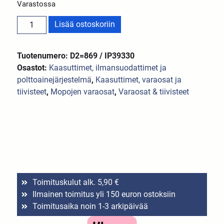
Varastossa
Lisää ostoskoriin
Tuotenumero: D2=869 / IP39330
Osastot:
Kaasuttimet, ilmansuodattimet ja
polttoainejärjestelmä
,
Kaasuttimet, varaosat ja
tiivisteet
,
Mopojen varaosat
,
Varaosat & tiivisteet
Toimituskulut alk. 5,90 €
Ilmainen toimitus yli 150 euron ostoksiin
Toimitusaika noin 1-3 arkipäivää