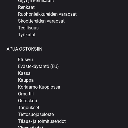
Öljyt ja kemikaalit
Renkaat
Ruohonleikkureiden varaosat
Skoottereiden varaosat
Teollisuus
Työkalut
APUA OSTOKSIIN
Etusivu
Evästekäytäntö (EU)
Kassa
Kauppa
Korjaamo Kuopiossa
Oma tili
Ostoskori
Tarjoukset
Tietosuojaseloste
Tilaus- ja toimitusehdot