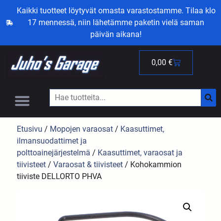
Kaikki tuotteet löytyvät omasta varastostamme. Tilaa klo
17 mennessä, niin lähetämme paketin vielä saman
päivän aikana!
0,00
€
Etusivu
/
Mopojen varaosat
/
Kaasuttimet,
ilmansuodattimet ja
polttoainejärjestelmä
/
Kaasuttimet, varaosat ja
tiivisteet
/
Varaosat & tiivisteet
/ Kohokammion
tiiviste DELLORTO PHVA