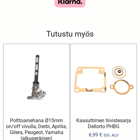
Tutustu myös
Polttoainehana Ø15mm
Kaasuttimen tiivistesarja
on/off vivulla, Derbi, Aprilia,
Dellorto PHBG
Gilera, Peugeot, Yamaha
6,99
€
SIS. ALV
(alkuperäinen)