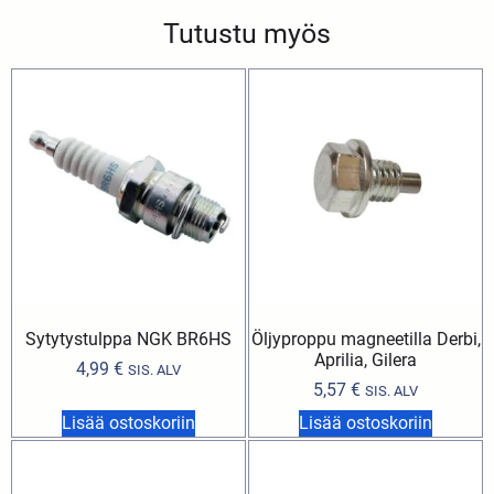
Tutustu myös
Sytytystulppa NGK BR6HS
Öljyproppu magneetilla Derbi,
Aprilia, Gilera
4,99
€
SIS. ALV
5,57
€
SIS. ALV
Lisää ostoskoriin
Lisää ostoskoriin