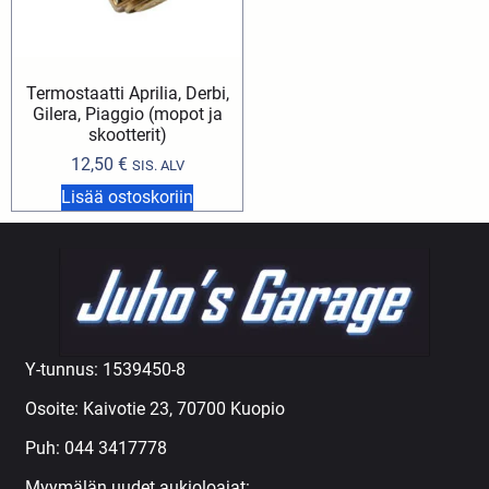
Termostaatti Aprilia, Derbi,
Gilera, Piaggio (mopot ja
skootterit)
12,50
€
SIS. ALV
Lisää ostoskoriin
Y-tunnus: 1539450-8
Osoite: Kaivotie 23, 70700 Kuopio
Puh:
044 3417778
Myymälän uudet aukioloajat: