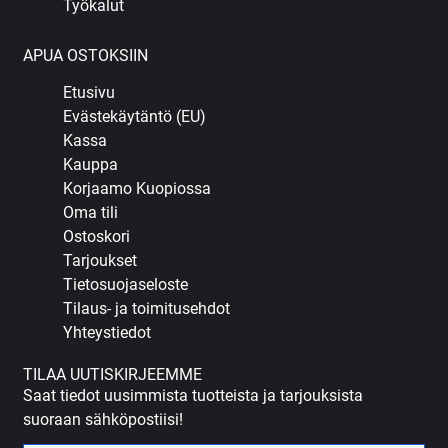
Työkalut
APUA OSTOKSIIN
Etusivu
Evästekäytäntö (EU)
Kassa
Kauppa
Korjaamo Kuopiossa
Oma tili
Ostoskori
Tarjoukset
Tietosuojaseloste
Tilaus- ja toimitusehdot
Yhteystiedot
TILAA UUTISKIRJEEMME
Saat tiedot uusimmista tuotteista ja tarjouksista
suoraan sähköpostiisi!