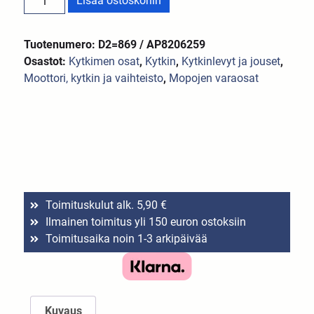
Lisää ostoskoriin
Tuotenumero: D2=869 / AP8206259
Osastot:
Kytkimen osat
,
Kytkin
,
Kytkinlevyt ja jouset
,
Moottori, kytkin ja vaihteisto
,
Mopojen varaosat
Toimituskulut alk. 5,90 €
Ilmainen toimitus yli 150 euron ostoksiin
Toimitusaika noin 1-3 arkipäivää
Kuvaus