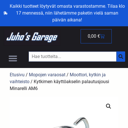
Kaikki tuotteet löytyvät omasta varastostamme. Tilaa klo
17 mennessä, niin lähetämme paketin vielä saman
päivän aikana!
0,00
€
Etusivu
/
Mopojen varaosat
/
Moottori, kytkin ja
vaihteisto
/ Kytkimen käyttöakselin palautusjousi
Minarelli AM6