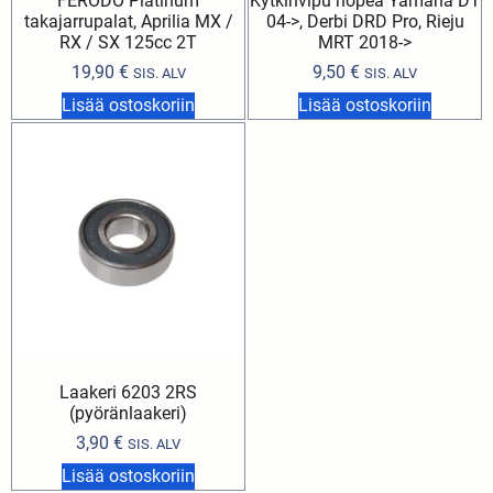
FERODO Platinum
Kytkinvipu hopea Yamaha DT
takajarrupalat, Aprilia MX /
04->, Derbi DRD Pro, Rieju
RX / SX 125cc 2T
MRT 2018->
19,90
€
9,50
€
SIS. ALV
SIS. ALV
Lisää ostoskoriin
Lisää ostoskoriin
Laakeri 6203 2RS
(pyöränlaakeri)
3,90
€
SIS. ALV
Lisää ostoskoriin