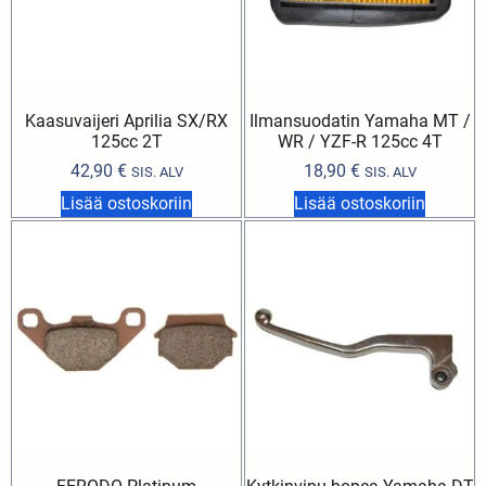
Kaasuvaijeri Aprilia SX/RX
Ilmansuodatin Yamaha MT /
125cc 2T
WR / YZF-R 125cc 4T
42,90
€
18,90
€
SIS. ALV
SIS. ALV
Lisää ostoskoriin
Lisää ostoskoriin