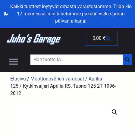
Kaikki tuotteet löytyvät omasta varastostamme. Tilaa klo
17 mennessä, niin lähetämme paketin vielä saman
päivän aikana!
0,00
€
Etusivu
/
Moottoripyörien varaosat
/
Aprilia
125
/ Kytkinvaijeri Aprilia RS, Tuono 125 2T 1996-
2012