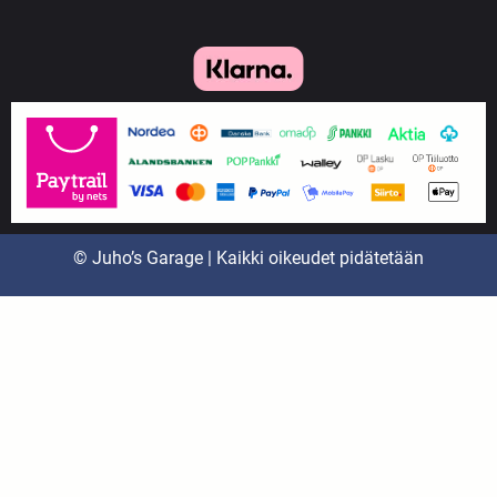
© Juho’s Garage | Kaikki oikeudet pidätetään