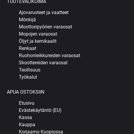
TUOTEVALIKOIMA
Ajovarusteet ja vaatteet
Mönkijä
Moottoripyörien varaosat
Mopojen varaosat
Öljyt ja kemikaalit
Renkaat
Ruohonleikkureiden varaosat
Skoottereiden varaosat
Teollisuus
Työkalut
APUA OSTOKSIIN
Etusivu
Evästekäytäntö (EU)
Kassa
Kauppa
Korjaamo Kuopiossa