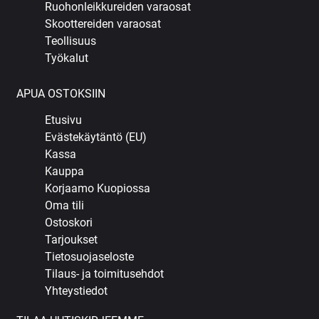
Ruohonleikkureiden varaosat
Skoottereiden varaosat
Teollisuus
Työkalut
APUA OSTOKSIIN
Etusivu
Evästekäytäntö (EU)
Kassa
Kauppa
Korjaamo Kuopiossa
Oma tili
Ostoskori
Tarjoukset
Tietosuojaseloste
Tilaus- ja toimitusehdot
Yhteystiedot