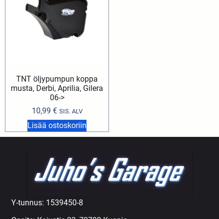
TNT öljypumpun koppa
musta, Derbi, Aprilia, Gilera
06->
10,99
€
SIS. ALV
Lisää ostoskoriin
Y-tunnus: 1539450-8