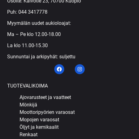
Osoite: Kaivotie 23, 70700 Kuopio
Puh:
044 3417778
Myymälän uudet aukioloajat:
Ma – Pe klo 12.00-18.00
La klo 11.00-15.30
Sunnuntai ja arkipyhät: suljettu
TUOTEVALIKOIMA
Ajovarusteet ja vaatteet
Mönkijä
Moottoripyörien varaosat
Mopojen varaosat
Öljyt ja kemikaalit
Renkaat