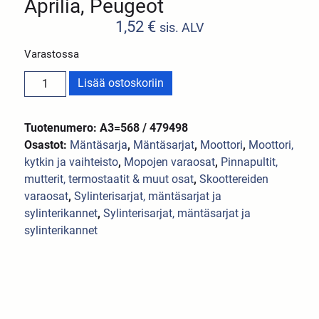
Aprilia, Peugeot
1,52
€
sis. ALV
Varastossa
Lisää ostoskoriin
Tuotenumero: A3=568 / 479498
Osastot:
Mäntäsarja
,
Mäntäsarjat
,
Moottori
,
Moottori,
kytkin ja vaihteisto
,
Mopojen varaosat
,
Pinnapultit,
mutterit, termostaatit & muut osat
,
Skoottereiden
varaosat
,
Sylinterisarjat, mäntäsarjat ja
sylinterikannet
,
Sylinterisarjat, mäntäsarjat ja
sylinterikannet