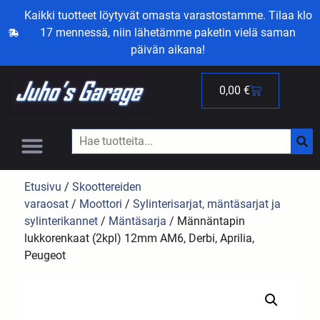
Kaikki tuotteet löytyvät omasta varastostamme. Tilaa klo
17 mennessä, niin lähetämme paketin vielä saman
päivän aikana!
0,00
€
Etusivu
/
Skoottereiden
varaosat
/
Moottori
/
Sylinterisarjat, mäntäsarjat ja
sylinterikannet
/
Mäntäsarja
/ Männäntapin
lukkorenkaat (2kpl) 12mm AM6, Derbi, Aprilia,
Peugeot