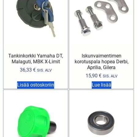
Tankinkorkki Yamaha DT,
Iskunvaimentimen
Malaguti, MBK X-Limit
korotuspala hopea Derbi,
Aprilia, Gilera
36,33
€
SIS. ALV
15,90
€
SIS. ALV
Lisää ostoskoriin
Lue lisää