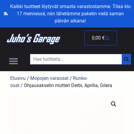
Kaikki tuotteet löytyvät omasta varastostamme. Tilaa klo
17 mennessä, niin lähetämme paketin vielä saman
päivän aikana!
0,00
€
Etusivu
/
Mopojen varaosat
/
Runko-
osat
/ Ohjausakselin mutteri Derbi, Aprilia, Gilera