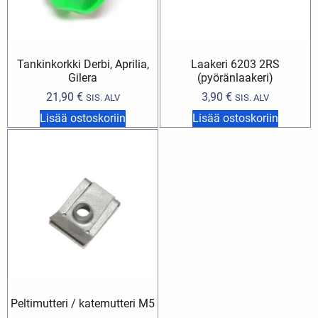
Tankinkorkki Derbi, Aprilia,
Laakeri 6203 2RS
Gilera
(pyöränlaakeri)
21,90
€
3,90
€
SIS. ALV
SIS. ALV
Lisää ostoskoriin
Lisää ostoskoriin
Peltimutteri / katemutteri M5