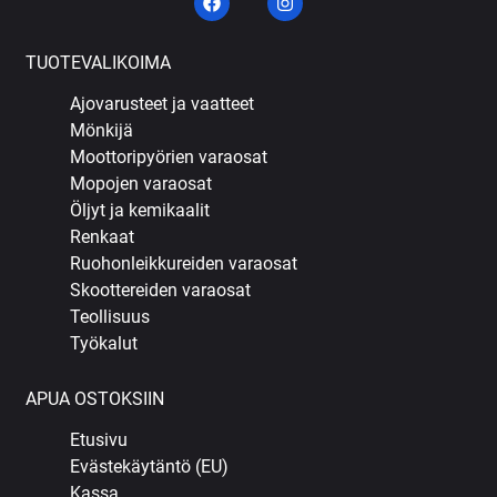
TUOTEVALIKOIMA
Ajovarusteet ja vaatteet
Mönkijä
Moottoripyörien varaosat
Mopojen varaosat
Öljyt ja kemikaalit
Renkaat
Ruohonleikkureiden varaosat
Skoottereiden varaosat
Teollisuus
Työkalut
APUA OSTOKSIIN
Etusivu
Evästekäytäntö (EU)
Kassa