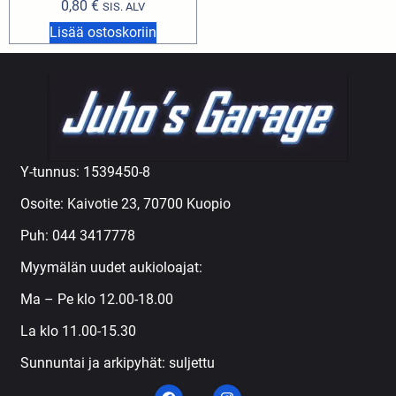
0,80
€
SIS. ALV
Lisää ostoskoriin
Y-tunnus: 1539450-8
Osoite: Kaivotie 23, 70700 Kuopio
Puh:
044 3417778
Myymälän uudet aukioloajat:
Ma – Pe klo 12.00-18.00
La klo 11.00-15.30
Sunnuntai ja arkipyhät: suljettu