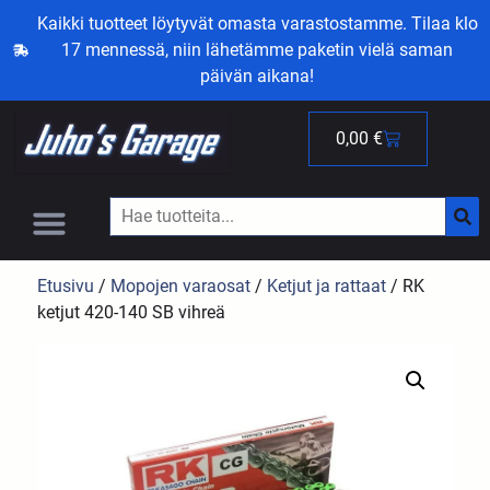
Kaikki tuotteet löytyvät omasta varastostamme. Tilaa klo
17 mennessä, niin lähetämme paketin vielä saman
päivän aikana!
0,00
€
Etusivu
/
Mopojen varaosat
/
Ketjut ja rattaat
/ RK
ketjut 420-140 SB vihreä