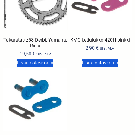
Takaratas z58 Derbi, Yamaha,
KMC ketjulukko 420H pinkki
Rieju
2,90
€
SIS. ALV
19,50
€
SIS. ALV
Lisää ostoskoriin
Lisää ostoskoriin