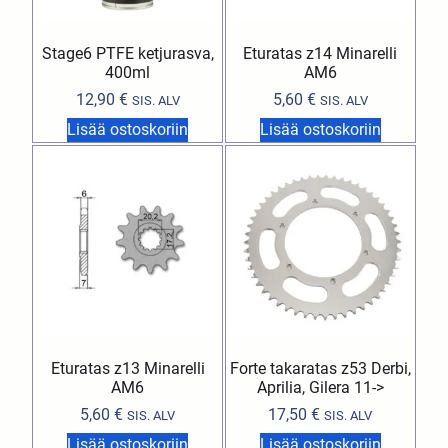
Stage6 PTFE ketjurasva,
Eturatas z14 Minarelli
400ml
AM6
12,90
€
5,60
€
SIS. ALV
SIS. ALV
Lisää ostoskoriin
Lisää ostoskoriin
Eturatas z13 Minarelli
Forte takaratas z53 Derbi,
AM6
Aprilia, Gilera 11->
5,60
€
17,50
€
SIS. ALV
SIS. ALV
Lisää ostoskoriin
Lisää ostoskoriin