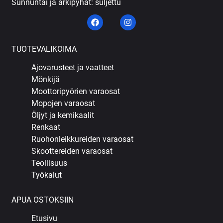
Sunnuntai ja arkipyhät: suljettu
TUOTEVALIKOIMA
Ajovarusteet ja vaatteet
Mönkijä
Moottoripyörien varaosat
Mopojen varaosat
Öljyt ja kemikaalit
Renkaat
Ruohonleikkureiden varaosat
Skoottereiden varaosat
Teollisuus
Työkalut
APUA OSTOKSIIN
Etusivu