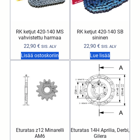
RK ketjut 420-140 MS
RK ketjut 420-140 SB
vahvistettu harmaa
sininen
22,90
€
22,90
€
SIS. ALV
SIS. ALV
Lisää ostoskoriin
Lue lisää
Eturatas z12 Minarelli
Eturatas 14H Aprilia, Derbi,
AM6
Gilera