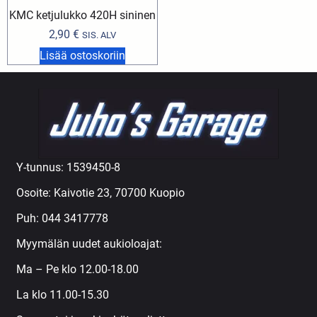
KMC ketjulukko 420H sininen
2,90
€
SIS. ALV
Lisää ostoskoriin
Y-tunnus: 1539450-8
Osoite: Kaivotie 23, 70700 Kuopio
Puh:
044 3417778
Myymälän uudet aukioloajat:
Ma – Pe klo 12.00-18.00
La klo 11.00-15.30