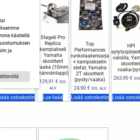
tai
ääksemme
imme käsitellä
Stage6 Pro
. Suostumuksen
Replica
Top
asil Top Racing
HPI
kampiakseli
Performances
Evolution NG
iin ja
sytytysjärje
Yamaha
runkolaakerisarja
kampiakseli
valoilla, Y
skootterit
+ kampiakselin
Yamaha 2T
skootteri
vaaka (10mm
stefat, Yamaha
skootterit vaaka
vaaka/pys
männäntappi)
2T skootterit
ättömillä
139,90
€
SIS. ALV
263,90
€
SIS
(pysty/vaaka)
129,91
€
SIS.
24,90
€
ALV
SIS. ALV
isää ostoskoriin
Lue lisää
Lisää ostoskoriin
Lisää ostosk