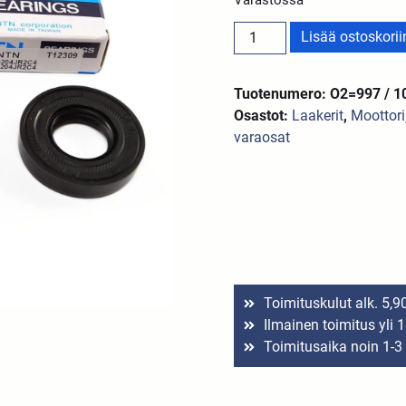
Lisää ostoskorii
Tuotenumero: O2=997 / 
Osastot:
Laakerit
,
Moottori
varaosat
Toimituskulut alk. 5,9
Ilmainen toimitus yli 
Toimitusaika noin 1-3