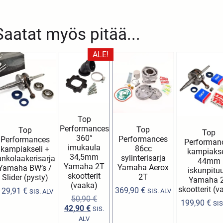
Saatat myös pitää...
ALE!
Top
Performances
Top
Top
Top
360°
Performances
Performances
Performan
imukaula
86cc
kampiakseli +
kampiakse
34,5mm
sylinterisarja
unkolaakerisarja
44mm
Yamaha 2T
Yamaha Aerox
Yamaha BW’s /
iskunpituu
skootterit
2T
Slider (pysty)
Yamaha 
(vaaka)
skootterit (v
369,90
€
129,91
€
SIS. ALV
SIS. ALV
50,90
€
199,90
€
SIS
42,90
€
SIS.
ALV