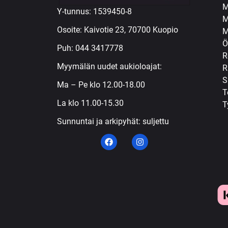
M
Y-tunnus: 1539450-8
M
Osoite: Kaivotie 23, 70700 Kuopio
M
Ö
Puh:
044 3417778
R
Myymälän uudet aukioloajat:
R
S
Ma – Pe klo 12.00-18.00
T
La klo 11.00-15.30
T
Sunnuntai ja arkipyhät: suljettu