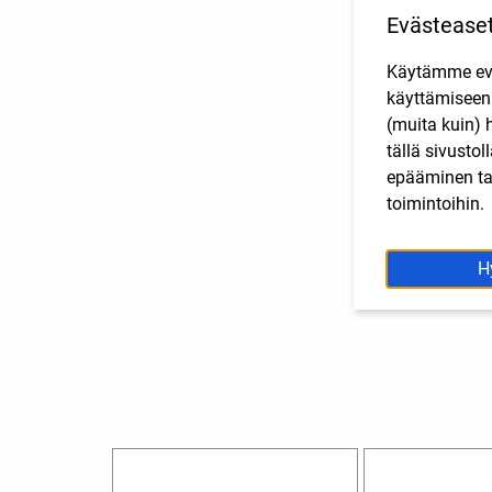
Evästease
Käytämme eväs
käyttämisee
(muita kuin) 
tällä sivusto
epääminen tai
toimintoihin.
H