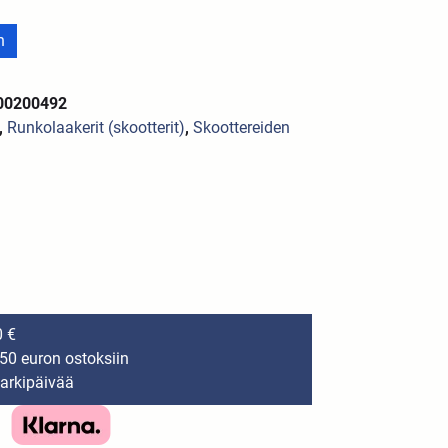
n
100200492
,
Runkolaakerit (skootterit)
,
Skoottereiden
0 €
150 euron ostoksiin
 arkipäivää