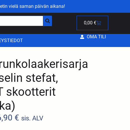
etin vielä saman päivän aikana!
0,00
€
OMA TILI
EYSTIEDOT
unkolaakerisarja
elin stefat,
 skootterit
ka)
6,90
€
sis. ALV