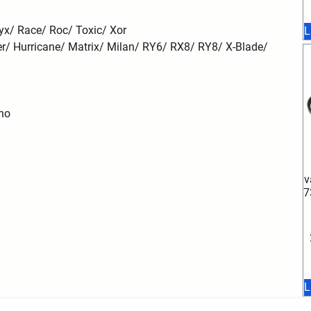
nyx/ Race/ Roc/ Toxic/ Xor
L
r/ Hurricane/ Matrix/ Milan/ RY6/ RX8/ RY8/ X-Blade/
ino
v
7
L