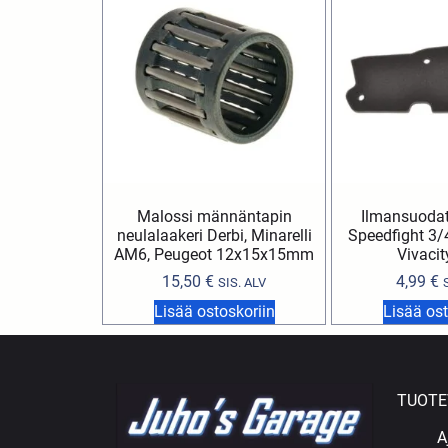
Malossi männäntapin
Ilmansuodat
neulalaakeri Derbi, Minarelli
Speedfight 3/4
AM6, Peugeot 12x15x15mm
Vivacit
15,50
€
4,99
€
SIS. ALV
Lisää ostoskoriin
Lisää ost
TUOTE
A