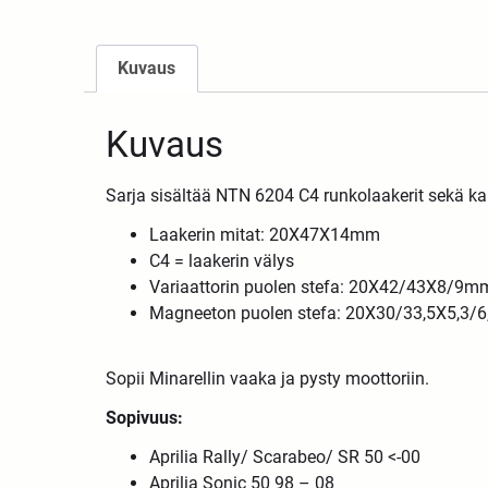
Kuvaus
Kuvaus
Sarja sisältää NTN 6204 C4 runkolaakerit sekä kampi
Laakerin mitat: 20X47X14mm
C4 = laakerin välys
Variaattorin puolen stefa: 20X42/43X8/9m
Magneeton puolen stefa: 20X30/33,5X5,3/
Sopii Minarellin vaaka ja pysty moottoriin.
Sopivuus:
Aprilia Rally/ Scarabeo/ SR 50 <-00
Aprilia Sonic 50 98 – 08