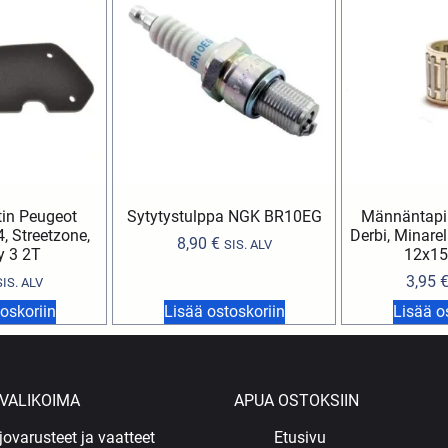
in Peugeot
Sytytystulppa NGK BR10EG
Männäntapin
, Streetzone,
Derbi, Minare
8,90
€
SIS. ALV
y 3 2T
12x1
3,95
SIS. ALV
oskoriin
Lisää ostoskoriin
Lisää o
VALIKOIMA
APUA OSTOKSIIN
jovarusteet ja vaatteet
Etusivu