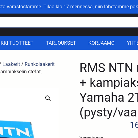
asta varastostamme. Tilaa klo 17 mennessä, niin lähetämme pak
IKKI TUOTTEET
TARJOUKSET
KORJAAMO
YHT
RMS NTN r
/
Laakerit
/
Runkolaakerit
ampiakselin stefat,
+ kampiaks
Yamaha 2T
(pysty/vaa
1
Varastossa