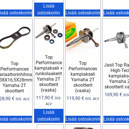
Lisää
isää ostoskoriin
ostoskoriin
Lisää ostoskoriin
Lisää ostosk
Top
Performance
Top
Top
Jasil Top R
kampiakseli +
Performances
Performances
High-Tec
runkolaakerit
kampiakseli
ariaattorinhihna
kampiakse
Yamaha 2T
Yamaha 2T
38X16,5X28mm
Yamaha 
skootterit
skootterit
Yamaha 2T
skootterit v
(vaaka)
(vaaka)
skootterit
169,90
€
SIS
117,90
€
119,90
€
28,90
€
SIS.
SIS. ALV
SIS. ALV
ALV
Lisää
isää ostoskoriin
ostoskoriin
Lisää ostoskoriin
Lisää ostosk