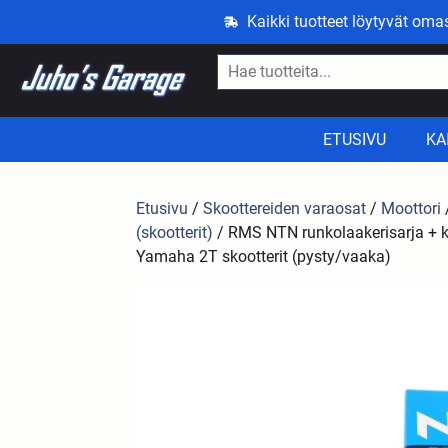
Kaikki tuotteet löytyvät om
ETUSIVU
KA
Etusivu
/
Skoottereiden varaosat
/
Moottori
(skootterit)
/ RMS NTN runkolaakerisarja + k
Yamaha 2T skootterit (pysty/vaaka)