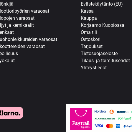
önkijä
Evästekäytäntö (EU)
oottoripyörien varaosat
Kassa
opojen varaosat
Kauppa
ljyt ja kemikaalit
Korjaamo Kuopiossa
enkaat
Oma tili
uohonleikkureiden varaosat
Ostoskori
koottereiden varaosat
Tarjoukset
eollisuus
Tietosuojaseloste
yökalut
Tilaus- ja toimitusehdot
Yhteystiedot