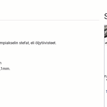
akselin stefat, eli öljytiivisteet.
m
6,1mm.
r