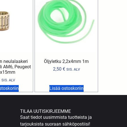
 neulalaakeri
Öljyletku 2,2x4mm 1m
lli AM6, Peugeot
2,50
€
SIS. ALV
5x15mm
€
SIS. ALV
stoskoriin
Lisää ostoskoriin
TILAA UUTISKIRJEEMME
Saat tiedot uusimmista tuotteista ja
tarjouksista suoraan sähköpostiisi!