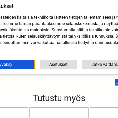
tukset
teiden kaltaisia tekniikoita laitteen tietojen tallentamiseen ja/
n. Teemme tämän parantaaksemme selauskokemusta ja näytt
henkilökohtaisia mainoksia. Suostumalla näihin tekniikoihin vo
lla tietoja, kuten selauskäyttäytymistä tai yksilöllisiä tunnuksia
J
 peruuttaminen voi vaikuttaa haitallisesti tiettyihin ominaisuuks
yväksy
Asetukset
Jatka välttäm
L
Tutustu myös