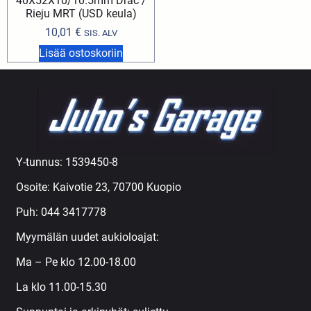
40X52X10/10.5mm Drac /
Rieju MRT (USD keula)
10,01
€
SIS. ALV
Lisää ostoskoriin
Y-tunnus: 1539450-8
Osoite: Kaivotie 23, 70700 Kuopio
Puh:
044 3417778
Myymälän uudet aukioloajat:
Ma – Pe klo 12.00-18.00
La klo 11.00-15.30