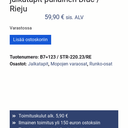
Rieju
59,90
€
sis. ALV
Varastossa
Lisää ostoskoriin
Tuotenumero: B7=123 / STR-220.23/RE
Osastot:
Jalkatapit
,
Mopojen varaosat
,
Runko-osat
Toimituskulut alk. 5,90 €
Ilmainen toimitus yli 150 euron ostoksiin