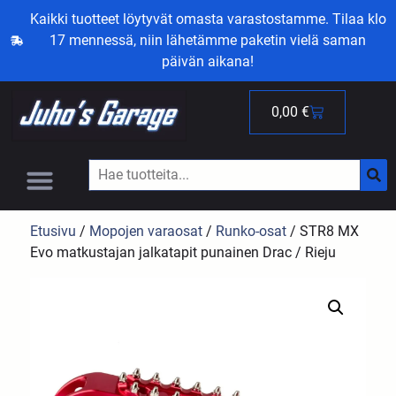
Kaikki tuotteet löytyvät omasta varastostamme. Tilaa klo
17 mennessä, niin lähetämme paketin vielä saman
päivän aikana!
0,00
€
Etusivu
/
Mopojen varaosat
/
Runko-osat
/ STR8 MX
Evo matkustajan jalkatapit punainen Drac / Rieju