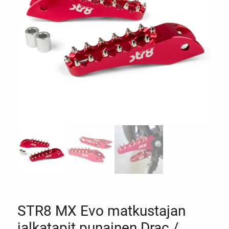
STR8 MX Evo matkustajan
jalkatapit punainen Drac /