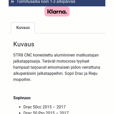
Toimitusaika noin 1-3 arkipäivää
Kuvaus
Kuvaus
STR8 CNC koneistettu alumiininen matkustajan
jalkatappisarja. Terävät motocross tyyliset
hampaat tarjoavat erinomaisen pidon verrattuna
alkuperäisiin jalkatappeihin. Sopii Drac ja Rieju
mopoihin.
Sopivuus:
Drac 50cc 2015 – 2017
Drac 50 Pro 2015 – 2017