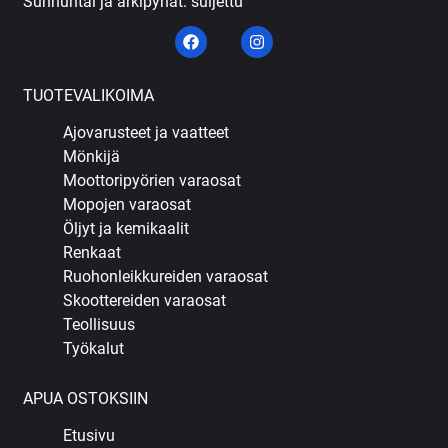
Sunnuntai ja arkipyhät: suljettu
TUOTEVALIKOIMA
Ajovarusteet ja vaatteet
Mönkijä
Moottoripyörien varaosat
Mopojen varaosat
Öljyt ja kemikaalit
Renkaat
Ruohonleikkureiden varaosat
Skoottereiden varaosat
Teollisuus
Työkalut
APUA OSTOKSIIN
Etusivu