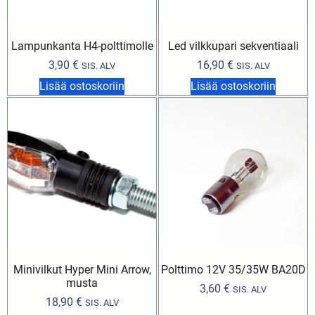
Lampunkanta H4-polttimolle
Led vilkkupari sekventiaali
3,90
€
16,90
€
SIS. ALV
SIS. ALV
Lisää ostoskoriin
Lisää ostoskoriin
Minivilkut Hyper Mini Arrow,
Polttimo 12V 35/35W BA20D
musta
3,60
€
SIS. ALV
18,90
€
SIS. ALV