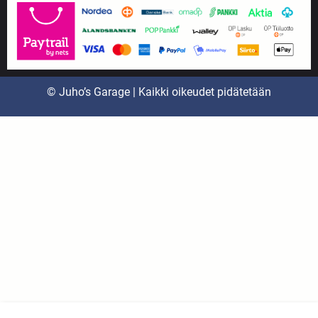
© Juho’s Garage | Kaikki oikeudet pidätetään