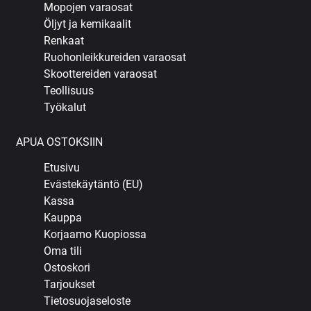
Mopojen varaosat
Öljyt ja kemikaalit
Renkaat
Ruohonleikkureiden varaosat
Skoottereiden varaosat
Teollisuus
Työkalut
APUA OSTOKSIIN
Etusivu
Evästekäytäntö (EU)
Kassa
Kauppa
Korjaamo Kuopiossa
Oma tili
Ostoskori
Tarjoukset
Tietosuojaseloste