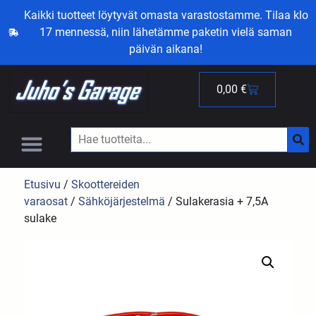
Kaikki tuotteet löytyvät omasta varastostamme. Tilaa klo
17 mennessä, niin lähetämme paketin vielä saman
päivän aikana!
0,00
€
Etusivu
/
Skoottereiden
varaosat
/
Sähköjärjestelmä
/ Sulakerasia + 7,5A
sulake