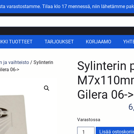
asta varastostamme. Tilaa klo 17 mennessä, niin lähetämme pak
IKKI TUOTTEET
TARJOUKSET
KORJAAMO
YHT
Sylinterin 
n ja vaihteisto
/ Sylinterin
ilera 06->
M7x110mm 
Gilera 06->
6
Varastossa
Lisää ostoskorii