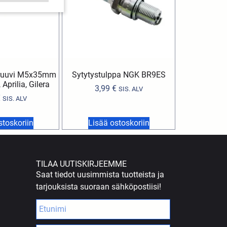
 ruuvi M5x35mm
Sytytystulppa NGK BR9ES
Aprilia, Gilera
3,99
€
SIS. ALV
€
SIS. ALV
stoskoriin
Lisää ostoskoriin
TILAA UUTISKIRJEEMME
Saat tiedot uusimmista tuotteista ja
tarjouksista suoraan sähköpostiisi!