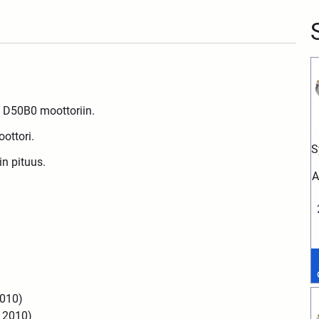
n D50B0 moottoriin.
ottori.
S
n pituus.
A
2010)
 2010)