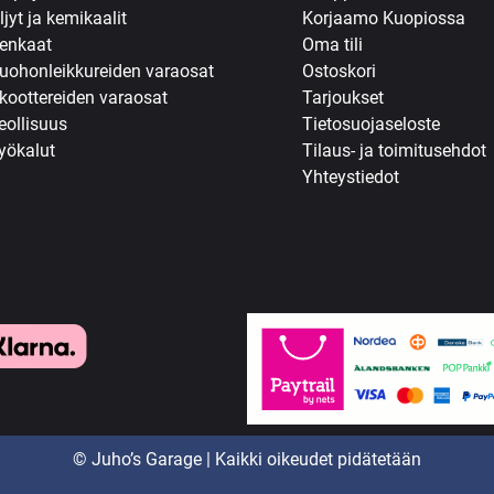
ljyt ja kemikaalit
Korjaamo Kuopiossa
enkaat
Oma tili
uohonleikkureiden varaosat
Ostoskori
koottereiden varaosat
Tarjoukset
eollisuus
Tietosuojaseloste
yökalut
Tilaus- ja toimitusehdot
Yhteystiedot
© Juho’s Garage | Kaikki oikeudet pidätetään