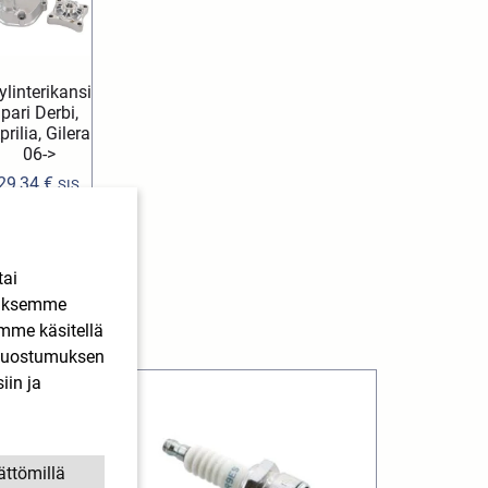
ylinterikansi
pari Derbi,
prilia, Gilera
06->
29,34
€
SIS.
ALV
Lisää
ostoskoriin
tai
ääksemme
imme käsitellä
. Suostumuksen
iin ja
ättömillä