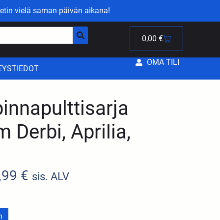
etin vielä saman päivän aikana!
0,00
€
OMA TILI
EYSTIEDOT
pinnapulttisarja
Derbi, Aprilia,
,99
€
sis. ALV
n