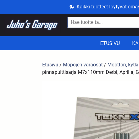
Kaikki tuotteet löytyvät om
ETUSIVU
KA
Etusivu
/
Mopojen varaosat
/
Moottori, kytki
pinnapulttisarja M7x110mm Derbi, Aprilia, G