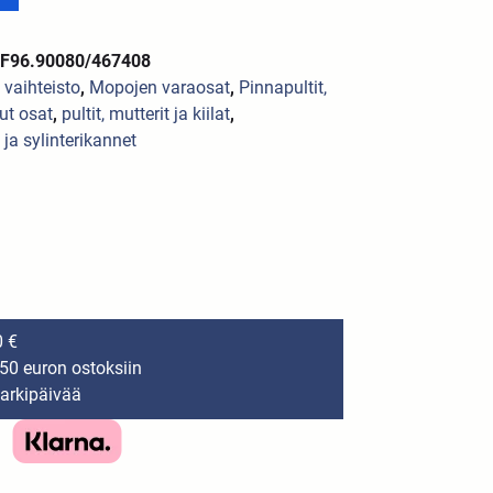
MF96.90080/467408
a vaihteisto
,
Mopojen varaosat
,
Pinnapultit,
ut osat
,
pultit, mutterit ja kiilat
,
 ja sylinterikannet
0 €
150 euron ostoksiin
 arkipäivää