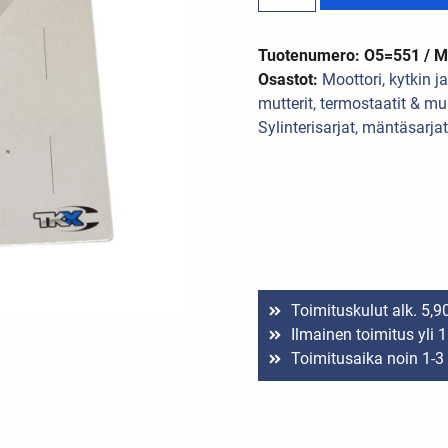
Tuotenumero: O5=551 / 
Osastot:
Moottori, kytkin j
mutterit, termostaatit & mu
Sylinterisarjat, mäntäsarjat
Toimituskulut alk. 5,9
Ilmainen toimitus yli 
Toimitusaika noin 1-3