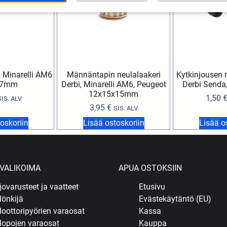
 Minarelli AM6
Männäntapin neulalaakeri
Kytkinjousen
,7mm
Derbi, Minarelli AM6, Peugeot
Derbi Senda, 
12x15x15mm
1,50
SIS. ALV
3,95
€
SIS. ALV
oskoriin
Lisää ostoskoriin
Lisää o
VALIKOIMA
APUA OSTOKSIIN
jovarusteet ja vaatteet
Etusivu
önkijä
Evästekäytäntö (EU)
oottoripyörien varaosat
Kassa
opojen varaosat
Kauppa