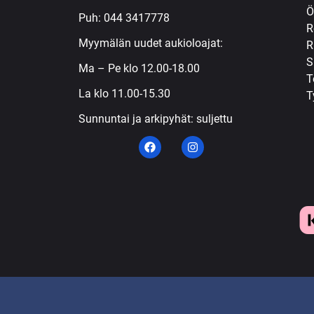
Ö
Puh:
044 3417778
R
Myymälän uudet aukioloajat:
R
S
Ma – Pe klo 12.00-18.00
T
La klo 11.00-15.30
T
Sunnuntai ja arkipyhät: suljettu