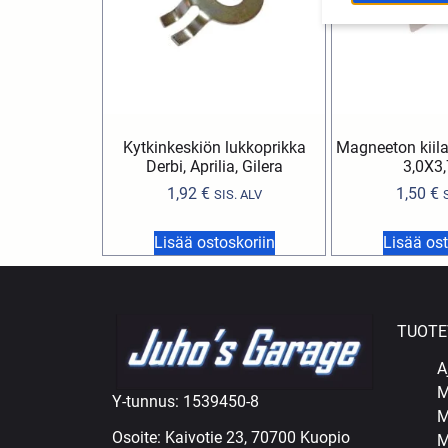
Kytkinkeskiön lukkoprikka
Magneeton kiila
Derbi, Aprilia, Gilera
3,0X3
1,92
€
1,50
€
SIS. ALV
Lisää ostoskoriin
Lisää ost
TUOTE
A
M
Y-tunnus: 1539450-8
M
Osoite: Kaivotie 23, 70700 Kuopio
M