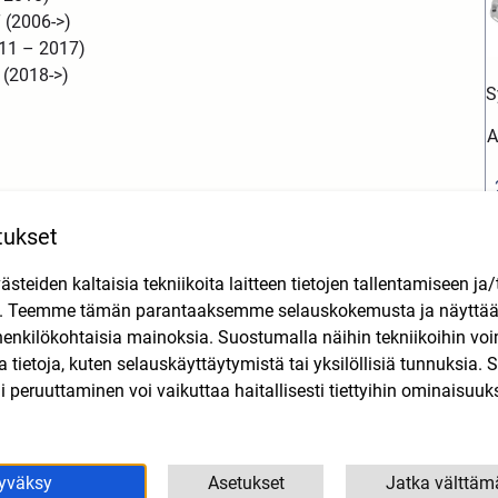
 (2006->)
11 – 2017)
 (2018->)
S
A
tukset
teiden kaltaisia tekniikoita laitteen tietojen tallentamiseen ja/
n. Teemme tämän parantaaksemme selauskokemusta ja näytt
Tutustu myös
henkilökohtaisia mainoksia. Suostumalla näihin tekniikoihin vo
lla tietoja, kuten selauskäyttäytymistä tai yksilöllisiä tunnuksia
 peruuttaminen voi vaikuttaa haitallisesti tiettyihin ominaisuuks
yväksy
Asetukset
Jatka välttäm