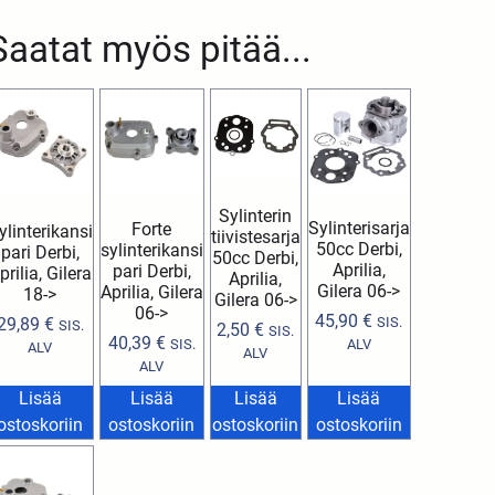
Saatat myös pitää...
Sylinterin
Sylinterisarja
Forte
ylinterikansi
tiivistesarja
50cc Derbi,
sylinterikansi
pari Derbi,
50cc Derbi,
Aprilia,
pari Derbi,
prilia, Gilera
Aprilia,
Gilera 06->
Aprilia, Gilera
18->
Gilera 06->
06->
45,90
€
29,89
€
SIS.
SIS.
2,50
€
SIS.
40,39
€
SIS.
ALV
ALV
ALV
ALV
Lisää
Lisää
Lisää
Lisää
ostoskoriin
ostoskoriin
ostoskoriin
ostoskoriin