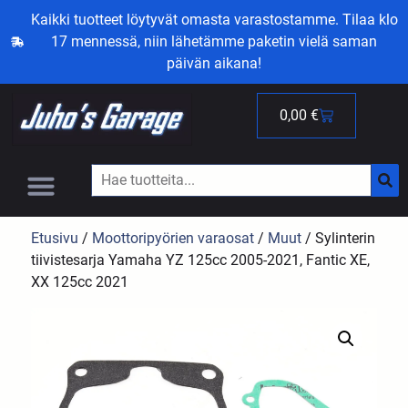
Kaikki tuotteet löytyvät omasta varastostamme. Tilaa klo
17 mennessä, niin lähetämme paketin vielä saman
päivän aikana!
0,00
€
Etusivu
/
Moottoripyörien varaosat
/
Muut
/ Sylinterin
tiivistesarja Yamaha YZ 125cc 2005-2021, Fantic XE,
XX 125cc 2021