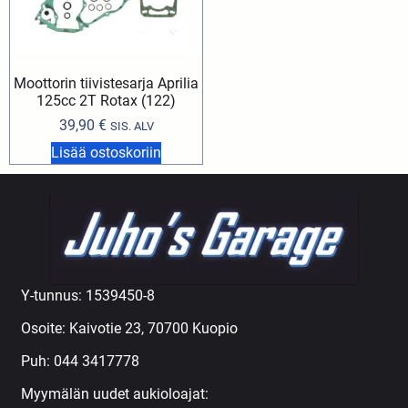
Moottorin tiivistesarja Aprilia
125cc 2T Rotax (122)
39,90
€
SIS. ALV
Lisää ostoskoriin
Y-tunnus: 1539450-8
Osoite: Kaivotie 23, 70700 Kuopio
Puh:
044 3417778
Myymälän uudet aukioloajat: