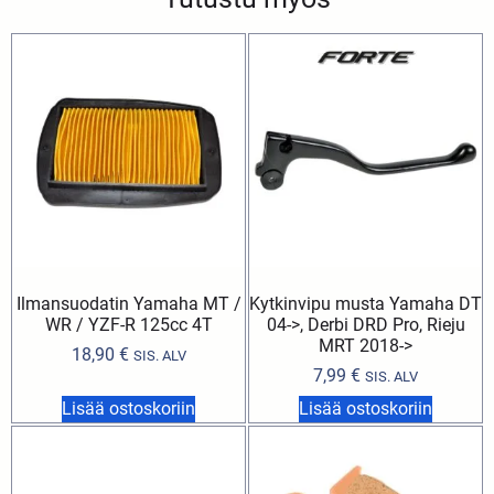
Ilmansuodatin Yamaha MT /
Kytkinvipu musta Yamaha DT
WR / YZF-R 125cc 4T
04->, Derbi DRD Pro, Rieju
MRT 2018->
18,90
€
SIS. ALV
7,99
€
SIS. ALV
Lisää ostoskoriin
Lisää ostoskoriin