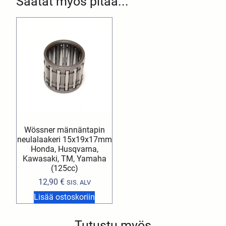
Saatat myös pitää...
Wössner männäntapin
neulalaakeri 15x19x17mm
Honda, Husqvarna,
Kawasaki, TM, Yamaha
(125cc)
12,90
€
SIS. ALV
Lisää ostoskoriin
Tutustu myös