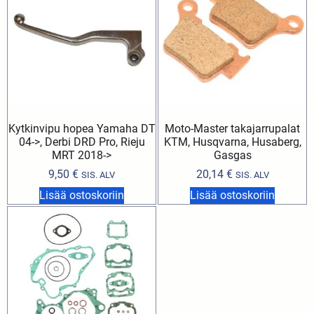
Kytkinvipu hopea Yamaha DT
Moto-Master takajarrupalat
04->, Derbi DRD Pro, Rieju
KTM, Husqvarna, Husaberg,
MRT 2018->
Gasgas
9,50
€
20,14
€
SIS. ALV
SIS. ALV
Lisää ostoskoriin
Lisää ostoskoriin