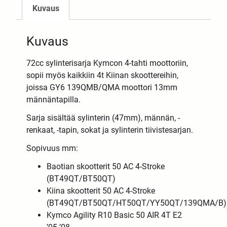
Kuvaus
Kuvaus
72cc sylinterisarja Kymcon 4-tahti moottoriin,
sopii myös kaikkiin 4t Kiinan skoottereihin,
joissa GY6 139QMB/QMA moottori 13mm
männäntapilla.
Sarja sisältää sylinterin (47mm), männän, -
renkaat, -tapin, sokat ja sylinterin tiivistesarjan.
Sopivuus mm:
Baotian skootterit 50 AC 4-Stroke
(BT49QT/BT50QT)
Kiina skootterit 50 AC 4-Stroke
(BT49QT/BT50QT/HT50QT/YY50QT/139QMA/B)
Kymco Agility R10 Basic 50 AIR 4T E2