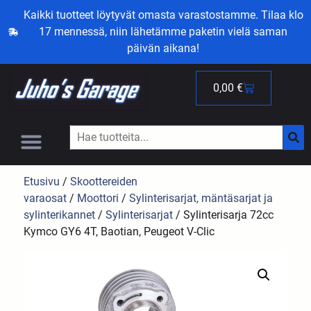
Kaikki tuotteet löytyvät omasta varastostamme. Tilaa klo
17 mennessä, niin lähetämme paketin vielä saman
päivän aikana!
0,00
€
Etusivu
/
Skoottereiden
varaosat
/
Moottori
/
Sylinterisarjat, mäntäsarjat ja
sylinterikannet
/
Sylinterisarjat
/ Sylinterisarja 72cc
Kymco GY6 4T, Baotian, Peugeot V-Clic