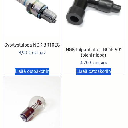
Sytytystulppa NGK BR10EG
NGK tulpanhattu LB05F 90°
8,90
€
SIS. ALV
(pieni nippa)
4,70
€
SIS. ALV
Lisää ostoskoriin
Lisää ostoskoriin