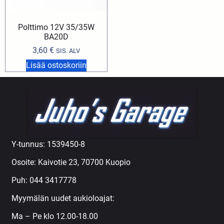
Polttimo 12V 35/35W
BA20D
3,60
€
SIS. ALV
Lisää ostoskoriin
Y-tunnus: 1539450-8
Osoite: Kaivotie 23, 70700 Kuopio
Puh:
044 3417778
Myymälän uudet aukioloajat:
Ma – Pe klo 12.00-18.00