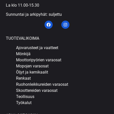
La klo 11.00-15.30
Sunnuntai ja arkipyhät: suljettu
TUOTEVALIKOIMA
Ajovarusteet ja vaatteet
Mönkijä
Moottoripyörien varaosat
Mopojen varaosat
Öljyt ja kemikaalit
Renkaat
Ruohonleikkureiden varaosat
Skoottereiden varaosat
Teollisuus
Työkalut