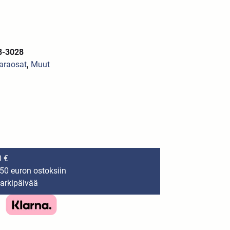
8-3028
varaosat
,
Muut
0 €
150 euron ostoksiin
 arkipäivää