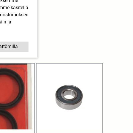
ääksemme
imme käsitellä
. Suostumuksen
iin ja
ättömillä