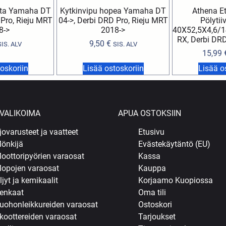
sta Yamaha DT
Kytkinvipu hopea Yamaha DT
Athena E
 Pro, Rieju MRT
04->, Derbi DRD Pro, Rieju MRT
Pölytii
8->
2018->
40X52,5X4,6/1
RX, Derbi D
9,50
€
SIS. ALV
SIS. ALV
15,99
oskoriin
Lisää ostoskoriin
Lisää o
VALIKOIMA
APUA OSTOKSIIN
jovarusteet ja vaatteet
Etusivu
önkijä
Evästekäytäntö (EU)
oottoripyörien varaosat
Kassa
opojen varaosat
Kauppa
ljyt ja kemikaalit
Korjaamo Kuopiossa
enkaat
Oma tili
uohonleikkureiden varaosat
Ostoskori
koottereiden varaosat
Tarjoukset