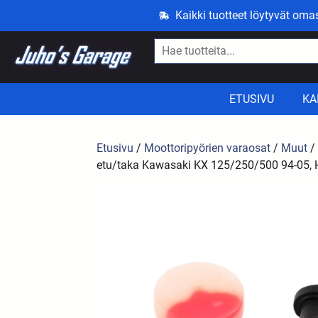
Kaikki tuotteet löytyvät om
ETUSIVU
KA
Etusivu
/
Moottoripyörien varaosat
/
Muut
/ 
etu/taka Kawasaki KX 125/250/500 94-05, 