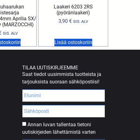
tuhaarukan
Laakeri 6203 2RS
vistesarja
(pyöränlaakeri)
4mm Aprilia SX/
3,90
€
SIS. ALV
RD (MARZOCCHI)
€
SIS. ALV
stoskoriin
Lisää ostoskoriin
TILAA UUTISKIRJEEMME
Saat tiedot uusimmista tuotteista ja
tarjouksista suoraan sähköpostiisi!
Annan luvan tallentaa tietoni
uutiskirjeiden lähettämistä varten