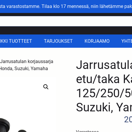
asta varastostamme. Tilaa klo 17 mennessä, niin lähetämme pak
IKKI TUOTTEET
TARJOUKSET
KORJAAMO
YHT
Jarrusatul
Jarrusatulan korjaussarja
Honda, Suzuki, Yamaha
etu/taka 
125/250/5
Suzuki, Y
2
Varastossa