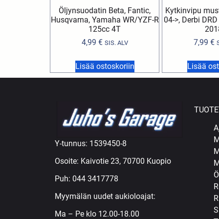
Öljynsuodatin Beta, Fantic,
Kytkinvipu mu
Husqvarna, Yamaha WR/YZF-R
04->, Derbi DRD
125cc 4T
201
4,99
€
7,99
€
SIS. ALV
Lisää ostoskoriin
Lisää ost
TUOTE
A
M
Y-tunnus: 1539450-8
M
Osoite: Kaivotie 23, 70700 Kuopio
M
Ö
Puh:
044 3417778
R
Myymälän uudet aukioloajat:
R
S
Ma – Pe klo 12.00-18.00