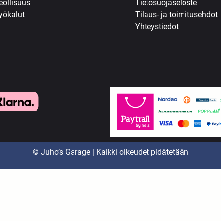
eollisuus
Tietosuojaseloste
yökalut
Tilaus- ja toimitusehdot
Yhteystiedot
© Juho’s Garage | Kaikki oikeudet pidätetään