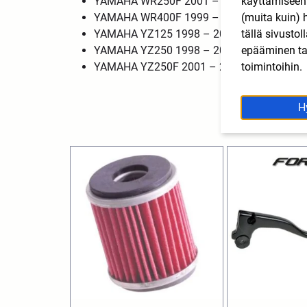
käyttämisee
YAMAHA WR250F 2001 – 2002 REAR
(muita kuin) 
YAMAHA WR400F 1999 – 2000 REAR
tällä sivusto
YAMAHA YZ125 1998 – 2002 REAR
epääminen tai
YAMAHA YZ250 1998 – 2002 REAR
toimintoihin.
YAMAHA YZ250F 2001 – 2003 REAR
H