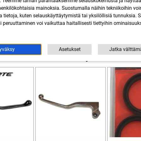
n. Teemme tämän parantaaksemme selauskokemusta ja näytt
henkilökohtaisia mainoksia. Suostumalla näihin tekniikoihin vo
lla tietoja, kuten selauskäyttäytymistä tai yksilöllisiä tunnuksia
 peruuttaminen voi vaikuttaa haitallisesti tiettyihin ominaisuuks
yväksy
Asetukset
Jatka välttäm
Tutustu myös