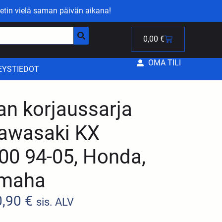
etin vielä saman päivän aikana!
0,00
€
OMA TILI
EYSTIEDOT
an korjaussarja
Kawasaki KX
00 94-05, Honda,
amaha
0,90
€
sis. ALV