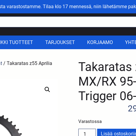
asta varastostamme. Tilaa klo 17 mennessä, niin lähetämme pak
IKKI TUOTTEET
TARJOUKSET
KORJAAMO
YHT
Takaratas 
at
/ Takaratas z55 Aprilia
MX/RX 95-
Trigger 06
2
Varastossa
Lisää ostoskorii