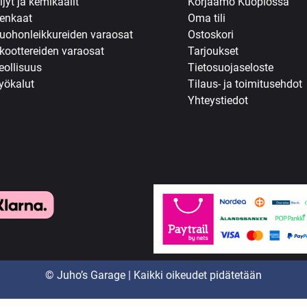
ljyt ja kemikaalit
Korjaamo Kuopiossa
enkaat
Oma tili
uohonleikkureiden varaosat
Ostoskori
koottereiden varaosat
Tarjoukset
eollisuus
Tietosuojaseloste
yökalut
Tilaus- ja toimitusehdot
Yhteystiedot
© Juho’s Garage | Kaikki oikeudet pidätetään