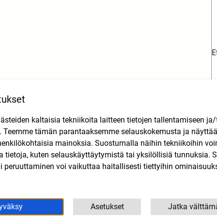
)
E
tukset
teiden kaltaisia tekniikoita laitteen tietojen tallentamiseen ja/
n. Teemme tämän parantaaksemme selauskokemusta ja näytt
henkilökohtaisia mainoksia. Suostumalla näihin tekniikoihin vo
Tutustu myös
lla tietoja, kuten selauskäyttäytymistä tai yksilöllisiä tunnuksia
 peruuttaminen voi vaikuttaa haitallisesti tiettyihin ominaisuuks
yväksy
Asetukset
Jatka välttäm