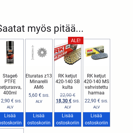
Saatat myös pitää...
ALE!
Stage6
Eturatas z13
RK ketjut
RK ketjut
PTFE
Minarelli
420-140 SB
420-140 MS
ketjurasva,
AM6
kulta
vahvistettu
400ml
harmaa
5,60
€
22,90
€
SIS.
12,90
€
18,30
€
22,90
€
SIS.
SIS.
SIS.
ALV
ALV
ALV
ALV
Lisää
Lisää
Lisää
Lisää
ostoskoriin
ostoskoriin
ostoskoriin
ostoskoriin