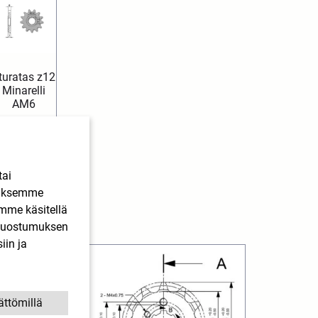
turatas z12
Minarelli
AM6
5,60
€
SIS.
ALV
Lisää
ostoskoriin
tai
ääksemme
imme käsitellä
. Suostumuksen
iin ja
ättömillä