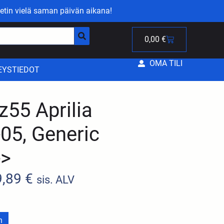
etin vielä saman päivän aikana!
0,00
€
OMA TILI
EYSTIEDOT
z55 Aprilia
05, Generic
->
9,89
€
sis. ALV
n