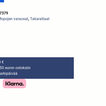
37379
opojen varaosat
,
Takarattaat
0 €
150 euron ostoksiin
 arkipäivää