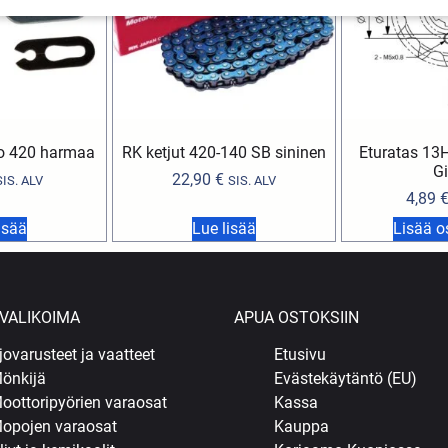
o 420 harmaa
RK ketjut 420-140 SB sininen
Eturatas 13H 
Gi
22,90
€
SIS. ALV
SIS. ALV
4,89
isää
Lue lisää
Lisää o
VALIKOIMA
APUA OSTOKSIIN
jovarusteet ja vaatteet
Etusivu
önkijä
Evästekäytäntö (EU)
oottoripyörien varaosat
Kassa
opojen varaosat
Kauppa