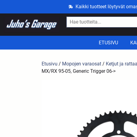
Kaikki tuotteet löytyvät om
ETUSIVU
KA
Etusivu
/
Mopojen varaosat
/
Ketjut ja ratta
MX/RX 95-05, Generic Trigger 06->