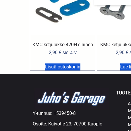
KMC ketjulukko 420H sininen
KMC ketjulukk
2,90
€
2,90
€
SIS. ALV
Lisää ostoskoriin
Lue l
TUOTE
A
M
Y-tunnus: 1539450-8
M
Osoite: Kaivotie 23, 70700 Kuopio
M