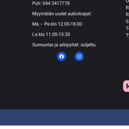
Ö
Puh:
044 3417778
R
Myymälän uudet aukioloajat:
R
S
Ma – Pe klo 12.00-18.00
T
La klo 11.00-15.30
T
Sunnuntai ja arkipyhät: suljettu