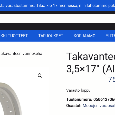
asta varastostamme. Tilaa klo 17 mennessä, niin lähetämme pak
IKKI TUOTTEET
TARJOUKSET
KORJAAMO
YHT
Takavante
Takavanteen vannekehä
3,5×17″ (A
7
Varasto loppu
Tuotenumero: 058612706
Osastot:
Mopojen varaosa