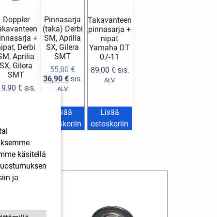
Doppler
Pinnasarja
Takavanteen
akavanteen
(taka) Derbi
pinnasarja +
innasarja +
SM, Aprilia
nipat
ipat, Derbi
SX, Gilera
Yamaha DT
SM, Aprilia
SMT
07-11
SX, Gilera
55,80
€
89,00
€
SIS.
SMT
36,90
€
SIS.
ALV
19,90
€
SIS.
ALV
ALV
Lisää
Lisää
Lisää
ostoskoriin
ostoskoriin
ostoskoriin
tai
ääksemme
imme käsitellä
. Suostumuksen
iin ja