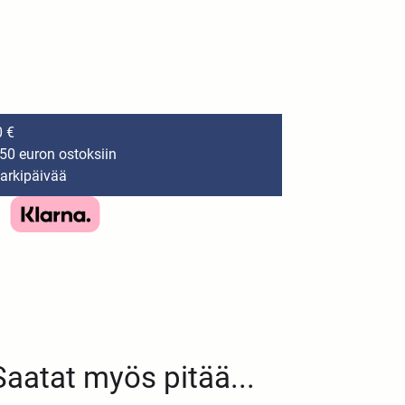
0 €
150 euron ostoksiin
 arkipäivää
Saatat myös pitää...