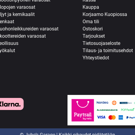
opojen varaosat
Kauppa
ljyt ja kemikaalit
Korjaamo Kuopiossa
enkaat
Oma tili
uohonleikkureiden varaosat
Ostoskori
koottereiden varaosat
Tarjoukset
eollisuus
Tietosuojaseloste
yökalut
Tilaus- ja toimitusehdot
Yhteystiedot
© Juho’s Garage | Kaikki oikeudet pidätetään