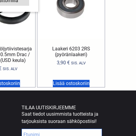
ättömillä
ljytiivistesarja
Laakeri 6203 2RS
0.5mm Drac /
(pyöränlaakeri)
 (USD keula)
3,90
€
SIS. ALV
€
SIS. ALV
stoskoriin
Lisää ostoskoriin
TILAA UUTISKIRJEEMME
Saat tiedot uusimmista tuotteista ja
tarjouksista suoraan sähköpostiisi!