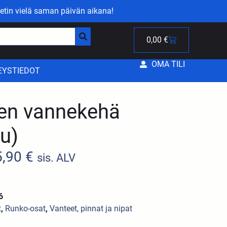
etin vielä saman päivän aikana!
0,00
€
OMA TILI
EYSTIEDOT
en vannekehä
lu)
5,90
€
sis. ALV
6
t
,
Runko-osat
,
Vanteet, pinnat ja nipat