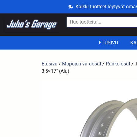
Kaikki tuotteet löytyvät om
ETUSIVU
KA
Etusivu
/
Mopojen varaosat
/
Runko-osat
/ 
3,5×17″ (Alu)