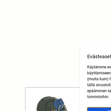
Evästease
Käytämme eväs
käyttämisee
(muita kuin) 
tällä sivusto
epääminen tai
toimintoihin.