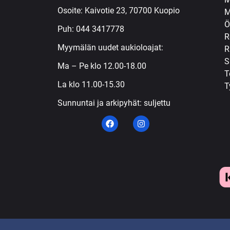
Osoite: Kaivotie 23, 70700 Kuopio
M
Ö
Puh:
044 3417778
R
Myymälän uudet aukioloajat:
R
S
Ma – Pe klo 12.00-18.00
T
La klo 11.00-15.30
T
Sunnuntai ja arkipyhät: suljettu