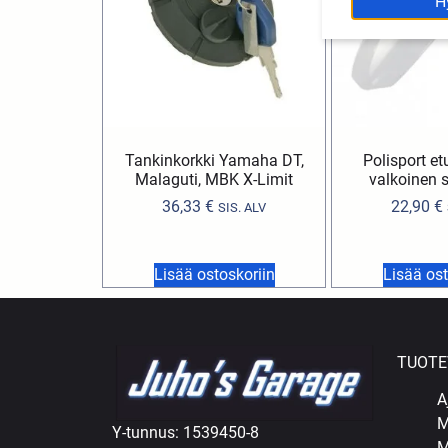
H
Tankinkorkki Yamaha DT,
Polisport et
Malaguti, MBK X-Limit
valkoinen 
36,33
€
22,90
€
SIS. ALV
Lisää ostoskoriin
Lisää ost
TUOTE
A
M
Y-tunnus: 1539450-8
M