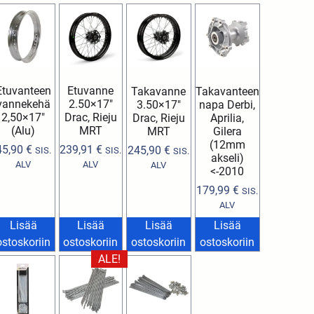
Etuvanteen
Etuvanne
Takavanne
Takavanteen
vannekehä
2.50×17″
3.50×17″
napa Derbi,
2,50×17″
Drac, Rieju
Drac, Rieju
Aprilia,
(Alu)
MRT
MRT
Gilera
(12mm
45,90
€
239,91
€
245,90
€
SIS.
SIS.
SIS.
akseli)
ALV
ALV
ALV
<-2010
179,99
€
SIS.
ALV
Lisää
Lisää
Lisää
Lisää
ostoskoriin
ostoskoriin
ostoskoriin
ostoskoriin
ALE!