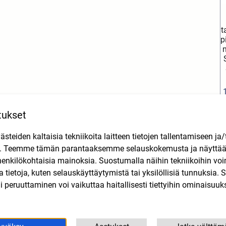
t
p
n
tukset
teiden kaltaisia tekniikoita laitteen tietojen tallentamiseen ja/
n. Teemme tämän parantaaksemme selauskokemusta ja näytt
Tutustu myös
henkilökohtaisia mainoksia. Suostumalla näihin tekniikoihin vo
lla tietoja, kuten selauskäyttäytymistä tai yksilöllisiä tunnuksia
 peruuttaminen voi vaikuttaa haitallisesti tiettyihin ominaisuuks