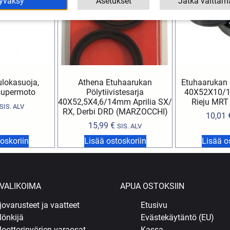
yväksy
Asetukset
Jatka välttäm
ulokasuoja,
Athena Etuhaarukan
Etuhaarukan ö
supermoto
Pölytiivistesarja
40X52X10/1
40X52,5X4,6/14mm Aprilia SX/
Rieju MRT
SIS. ALV
RX, Derbi DRD (MARZOCCHI)
10,01
15,99
€
SIS. ALV
oskoriin
Lisää ostoskoriin
Lisää o
VALIKOIMA
APUA OSTOKSIIN
jovarusteet ja vaatteet
Etusivu
önkijä
Evästekäytäntö (EU)
oottoripyörien varaosat
Kassa