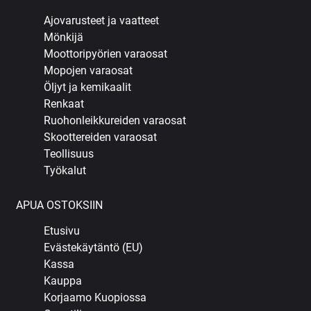
Ajovarusteet ja vaatteet
Mönkijä
Moottoripyörien varaosat
Mopojen varaosat
Öljyt ja kemikaalit
Renkaat
Ruohonleikkureiden varaosat
Skoottereiden varaosat
Teollisuus
Työkalut
APUA OSTOKSIIN
Etusivu
Evästekäytäntö (EU)
Kassa
Kauppa
Korjaamo Kuopiossa