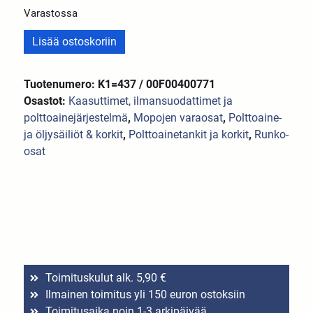
Varastossa
Lisää ostoskoriin
Tuotenumero: K1=437 / 00F00400771
Osastot:
Kaasuttimet, ilmansuodattimet ja
polttoainejärjestelmä
,
Mopojen varaosat
,
Polttoaine-
ja öljysäiliöt & korkit
,
Polttoainetankit ja korkit
,
Runko-
osat
Toimituskulut alk. 5,90 €
Ilmainen toimitus yli 150 euron ostoksiin
Toimitusaika noin 1-3 arkipäivää