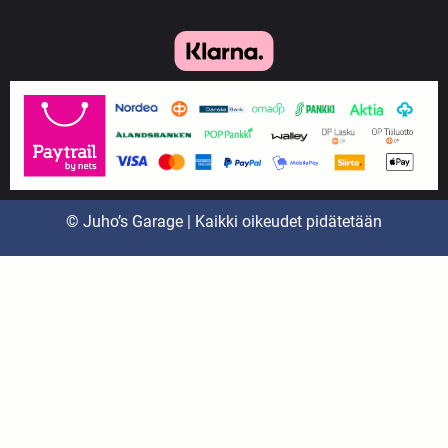
© Juho’s Garage | Kaikki oikeudet pidätetään