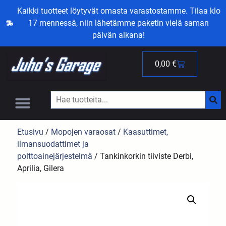
Kaikki tuotteet löytyvät omasta varastostamme. Tilaa klo
17 mennessä, niin lähetämme paketin vielä saman
päivän aikana!
0,00
€
Etusivu
/
Mopojen varaosat
/
Kaasuttimet,
ilmansuodattimet ja
polttoainejärjestelmä
/ Tankinkorkin tiiviste Derbi,
Aprilia, Gilera