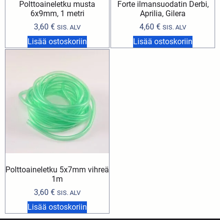
Polttoaineletku musta
Forte ilmansuodatin Derbi,
6x9mm, 1 metri
Aprilia, Gilera
3,60
€
4,60
€
SIS. ALV
SIS. ALV
Lisää ostoskoriin
Lisää ostoskoriin
Polttoaineletku 5x7mm vihreä
1m
3,60
€
SIS. ALV
Lisää ostoskoriin