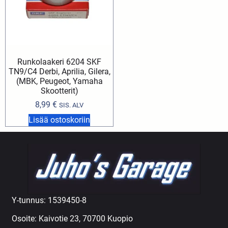
Runkolaakeri 6204 SKF
TN9/C4 Derbi, Aprilia, Gilera,
(MBK, Peugeot, Yamaha
Skootterit)
8,99
€
SIS. ALV
Lisää ostoskoriin
Y-tunnus: 1539450-8
Osoite: Kaivotie 23, 70700 Kuopio