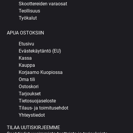
Skoottereiden varaosat
Teollisuus
Työkalut
APUA OSTOKSIIN
Etusivu
Evästekäytäntö (EU)
Kassa
Kauppa
Korjaamo Kuopiossa
Oma tili
Ostoskori
Tarjoukset
Tietosuojaseloste
Tilaus- ja toimitusehdot
Yhteystiedot
TILAA UUTISKIRJEEMME