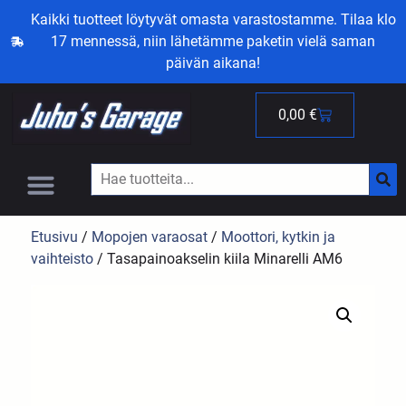
Kaikki tuotteet löytyvät omasta varastostamme. Tilaa klo
17 mennessä, niin lähetämme paketin vielä saman
päivän aikana!
0,00
€
Etusivu
/
Mopojen varaosat
/
Moottori, kytkin ja
vaihteisto
/ Tasapainoakselin kiila Minarelli AM6