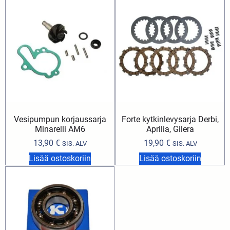
Vesipumpun korjaussarja
Forte kytkinlevysarja Derbi,
Minarelli AM6
Aprilia, Gilera
13,90
€
19,90
€
SIS. ALV
SIS. ALV
Lisää ostoskoriin
Lisää ostoskoriin