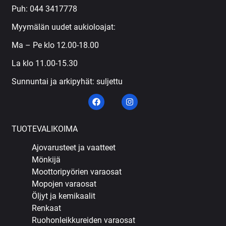
Puh:
044 3417778
Myymälän uudet aukioloajat:
Ma – Pe klo 12.00-18.00
La klo 11.00-15.30
Sunnuntai ja arkipyhät: suljettu
TUOTEVALIKOIMA
Ajovarusteet ja vaatteet
Mönkijä
Moottoripyörien varaosat
Mopojen varaosat
Öljyt ja kemikaalit
Renkaat
Ruohonleikkureiden varaosat