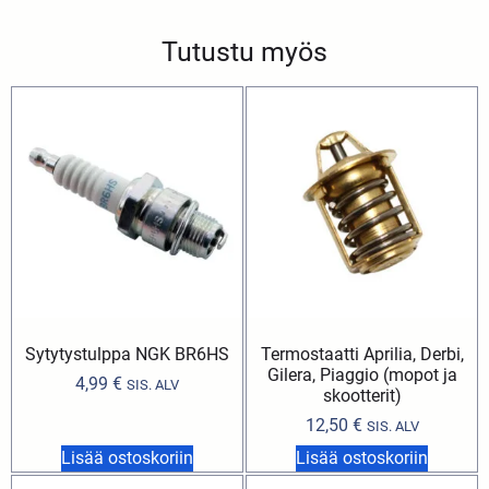
Tutustu myös
Sytytystulppa NGK BR6HS
Termostaatti Aprilia, Derbi,
Gilera, Piaggio (mopot ja
4,99
€
SIS. ALV
skootterit)
12,50
€
SIS. ALV
Lisää ostoskoriin
Lisää ostoskoriin