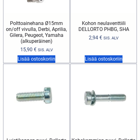
Polttoainehana Ø15mm
Kohon neulaventtiili
on/off vivulla, Derbi, Aprilia,
DELLORTO PHBG, SHA
Gilera, Peugeot, Yamaha
2,94
€
SIS. ALV
(alkuperäinen)
15,90
€
SIS. ALV
Lisää ostoskoriin
Lisää ostoskoriin