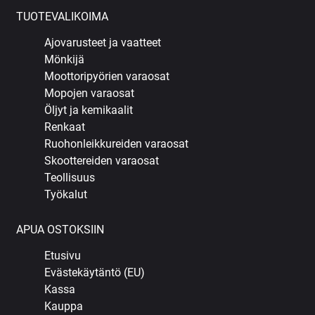
TUOTEVALIKOIMA
Ajovarusteet ja vaatteet
Mönkijä
Moottoripyörien varaosat
Mopojen varaosat
Öljyt ja kemikaalit
Renkaat
Ruohonleikkureiden varaosat
Skoottereiden varaosat
Teollisuus
Työkalut
APUA OSTOKSIIN
Etusivu
Evästekäytäntö (EU)
Kassa
Kauppa