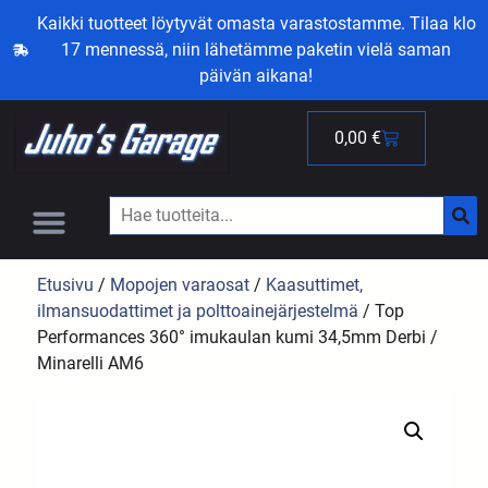
Kaikki tuotteet löytyvät omasta varastostamme. Tilaa klo
17 mennessä, niin lähetämme paketin vielä saman
päivän aikana!
0,00
€
Etusivu
/
Mopojen varaosat
/
Kaasuttimet,
ilmansuodattimet ja polttoainejärjestelmä
/ Top
Performances 360° imukaulan kumi 34,5mm Derbi /
Minarelli AM6