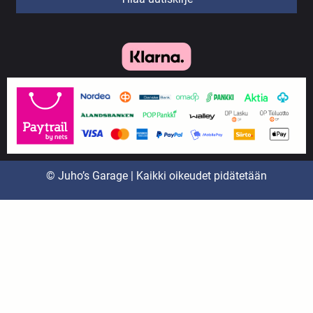
© Juho’s Garage | Kaikki oikeudet pidätetään