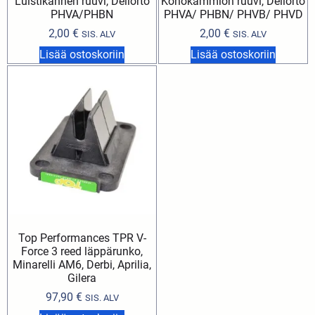
Luistikannen ruuvi, Dellorto
Kohokammion ruuvi, Dellorto
PHVA/PHBN
PHVA/ PHBN/ PHVB/ PHVD
2,00
€
2,00
€
SIS. ALV
SIS. ALV
Lisää ostoskoriin
Lisää ostoskoriin
Top Performances TPR V-
Force 3 reed läppärunko,
Minarelli AM6, Derbi, Aprilia,
Gilera
97,90
€
SIS. ALV