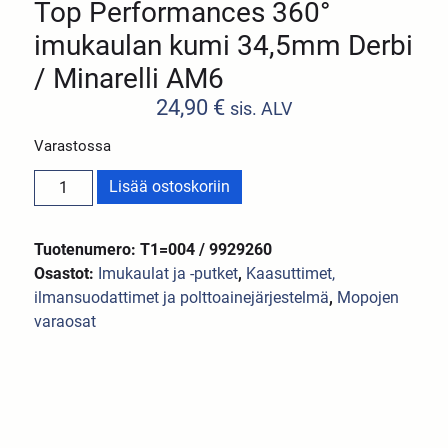
Top Performances 360°
imukaulan kumi 34,5mm Derbi
/ Minarelli AM6
24,90
€
sis. ALV
Varastossa
Lisää ostoskoriin
Tuotenumero: T1=004 / 9929260
Osastot:
Imukaulat ja -putket
,
Kaasuttimet,
ilmansuodattimet ja polttoainejärjestelmä
,
Mopojen
varaosat