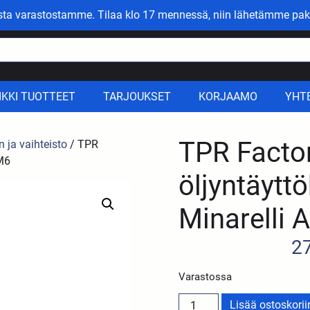
asta varastostamme. Tilaa klo 17 mennessä, niin lähetämme pak
IKKI TUOTTEET
TARJOUKSET
KORJAAMO
YHT
TPR Facto
n ja vaihteisto
/ TPR
AM6
öljyntäytt
Minarelli
2
Varastossa
Lisää ostoskorii