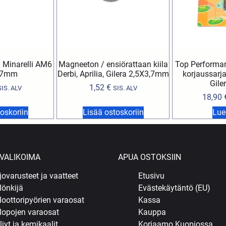
 Minarelli AM6
Magneeton / ensiörattaan kiila
Top Performa
,7mm
Derbi, Aprilia, Gilera 2,5X3,7mm
korjaussarja 
Gile
1,52
€
SIS. ALV
SIS. ALV
18,90
oskoriin
Lisää ostoskoriin
Lue
VALIKOIMA
APUA OSTOKSIIN
jovarusteet ja vaatteet
Etusivu
önkijä
Evästekäytäntö (EU)
oottoripyörien varaosat
Kassa
opojen varaosat
Kauppa
ljyt ja kemikaalit
Korjaamo Kuopiossa