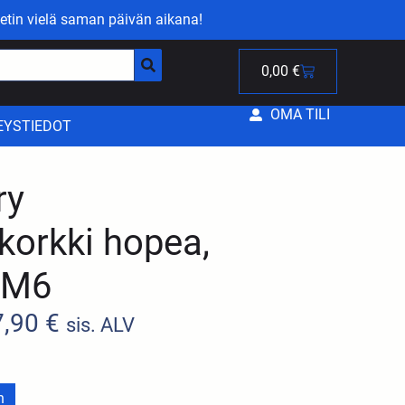
etin vielä saman päivän aikana!
0,00
€
OMA TILI
EYSTIEDOT
ry
ökorkki hopea,
 AM6
7,90
€
sis. ALV
n