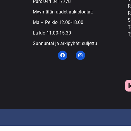
Puh:
044 3417778
R
Myymälän uudet aukioloajat:
R
S
Ma – Pe klo 12.00-18.00
T
La klo 11.00-15.30
T
Sunnuntai ja arkipyhät: suljettu