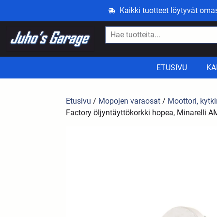
Kaikki tuotteet löytyvät om
ETUSIVU
KA
Etusivu
/
Mopojen varaosat
/
Moottori, kytki
Factory öljyntäyttökorkki hopea, Minarelli 