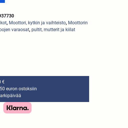
937730
hkot
,
Moottori, kytkin ja vaihteisto
,
Moottorin
ojen varaosat
,
pultit, mutterit ja kiilat
0 €
150 euron ostoksiin
 arkipäivää