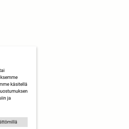
tai
ääksemme
imme käsitellä
. Suostumuksen
iin ja
ättömillä