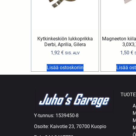
Kytkinkeskiön lukkoprikka
Magneeton kiila
Derbi, Aprilia, Gilera
3,0X3
1,92
€
1,50
€
SIS. ALV
Lisää ostoskoriin
Lisää ost
TUOTE
A
M
Y-tunnus: 1539450-8
M
Osoite: Kaivotie 23, 70700 Kuopio
M
Ö