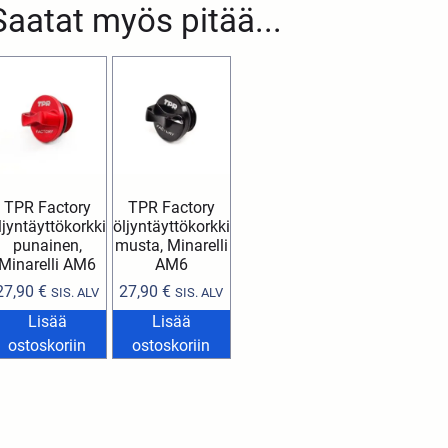
Saatat myös pitää...
TPR Factory
TPR Factory
ljyntäyttökorkki
öljyntäyttökorkki
punainen,
musta, Minarelli
Minarelli AM6
AM6
27,90
€
27,90
€
SIS. ALV
SIS. ALV
Lisää
Lisää
ostoskoriin
ostoskoriin