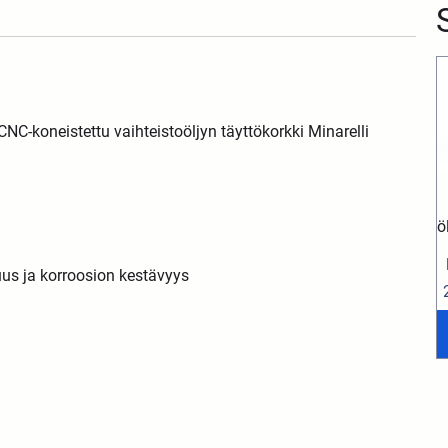
C-koneistettu vaihteistoöljyn täyttökorkki Minarelli
ö
us ja korroosion kestävyys