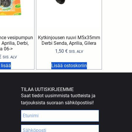
nce vesipumpun
Kytkinjousen ruuvi M5x35mm
Aprilia, Derbi,
Derbi Senda, Aprilia, Gilera
ra 06->
1,50
€
SIS. ALV
€
SIS. ALV
 lisää
Lisää ostoskoriin
TILAA UUTISKIRJEEMME
Saat tiedot uusimmista tuotteista ja
tarjouksista suoraan sähköpostiisi!