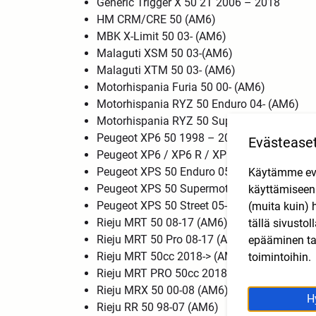
Generic Trigger X 50 2T 2006 – 2018
HM CRM/CRE 50 (AM6)
MBK X-Limit 50 03- (AM6)
Malaguti XSM 50 03-(AM6)
Malaguti XTM 50 03- (AM6)
Motorhispania Furia 50 00- (AM6)
Motorhispania RYZ 50 Enduro 04- (AM6)
Motorhispania RYZ 50 Supermotard 04- (A
Peugeot XP6 50 1998 – 2015 (AM6)
Evästease
Peugeot XP6 / XP6 R / XP6 Enduro 50 202
Peugeot XPS 50 Enduro 05-12(AM6)
Käytämme eväs
Peugeot XPS 50 Supermotard 05- (AM6)
käyttämisee
Peugeot XPS 50 Street 05- (AM6)
(muita kuin) 
Rieju MRT 50 08-17 (AM6)
tällä sivusto
Rieju MRT 50 Pro 08-17 (AM6)
epääminen tai
Rieju MRT 50cc 2018-> (AM6)
toimintoihin.
Rieju MRT PRO 50cc 2018-> (AM6)
Rieju MRX 50 00-08 (AM6)
H
Rieju RR 50 98-07 (AM6)