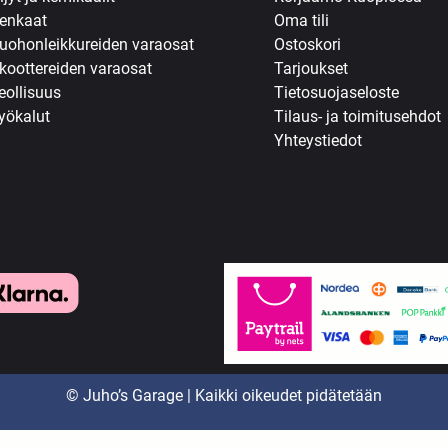
enkaat
Oma tili
uohonleikkureiden varaosat
Ostoskori
koottereiden varaosat
Tarjoukset
eollisuus
Tietosuojaseloste
yökalut
Tilaus- ja toimitusehdot
Yhteystiedot
© Juho’s Garage | Kaikki oikeudet pidätetään