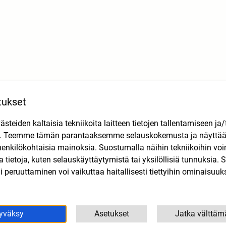
M6)
tukset
6-> (AM6)
teiden kaltaisia tekniikoita laitteen tietojen tallentamiseen ja/
n. Teemme tämän parantaaksemme selauskokemusta ja näytt
henkilökohtaisia mainoksia. Suostumalla näihin tekniikoihin vo
lla tietoja, kuten selauskäyttäytymistä tai yksilöllisiä tunnuksia
 peruuttaminen voi vaikuttaa haitallisesti tiettyihin ominaisuuks
yväksy
Asetukset
Jatka välttäm