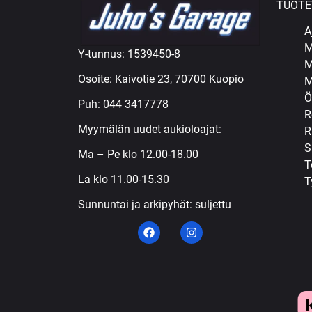
TUOTE
A
M
Y-tunnus: 1539450-8
M
Osoite: Kaivotie 23, 70700 Kuopio
M
Ö
Puh:
044 3417778
R
Myymälän uudet aukioloajat:
R
S
Ma – Pe klo 12.00-18.00
T
La klo 11.00-15.30
T
Sunnuntai ja arkipyhät: suljettu