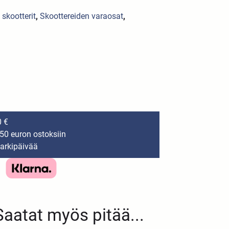
skootterit
,
Skoottereiden varaosat
,
0 €
150 euron ostoksiin
 arkipäivää
Saatat myös pitää...