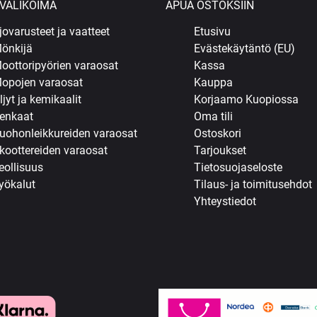
VALIKOIMA
APUA OSTOKSIIN
jovarusteet ja vaatteet
Etusivu
önkijä
Evästekäytäntö (EU)
oottoripyörien varaosat
Kassa
opojen varaosat
Kauppa
ljyt ja kemikaalit
Korjaamo Kuopiossa
enkaat
Oma tili
uohonleikkureiden varaosat
Ostoskori
koottereiden varaosat
Tarjoukset
eollisuus
Tietosuojaseloste
yökalut
Tilaus- ja toimitusehdot
Yhteystiedot