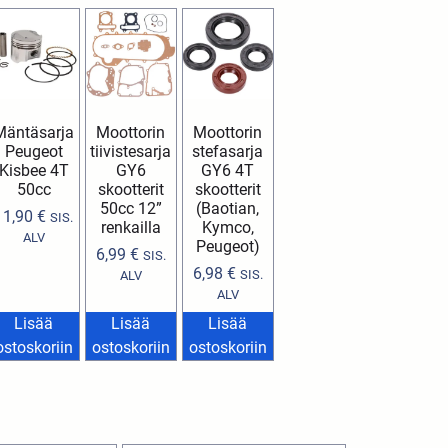
Mäntäsarja
Moottorin
Moottorin
Peugeot
tiivistesarja
stefasarja
Kisbee 4T
GY6
GY6 4T
50cc
skootterit
skootterit
50cc 12”
(Baotian,
11,90
€
SIS.
renkailla
Kymco,
ALV
Peugeot)
6,99
€
SIS.
6,98
€
SIS.
ALV
ALV
Lisää
Lisää
Lisää
ostoskoriin
ostoskoriin
ostoskoriin