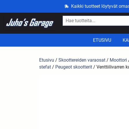
Kaikki tuotteet löytyvät om
ETUSIVU
KA
Etusivu
/
Skoottereiden varaosat
/
Moottori
stefat
/
Peugeot skootterit
/ Venttiilivarren