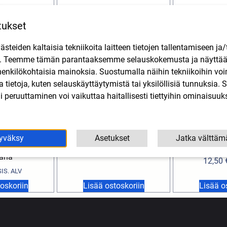
tukset
teiden kaltaisia tekniikoita laitteen tietojen tallentamiseen ja/
n. Teemme tämän parantaaksemme selauskokemusta ja näytt
henkilökohtaisia mainoksia. Suostumalla näihin tekniikoihin vo
lla tietoja, kuten selauskäyttäytymistä tai yksilöllisiä tunnuksia
 peruuttaminen voi vaikuttaa haitallisesti tiettyihin ominaisuuks
 1-napainen,
Halogeenipolttimo 12V
Termostaatti 
Aprilia, Beta,
35/35W BA20D Flosser
Gilera, Pia
yväksy
Asetukset
Jatka välttäm
laguti, Rieju,
skoo
5,50
€
SIS. ALV
aha
12,50
SIS. ALV
oskoriin
Lisää ostoskoriin
Lisää o