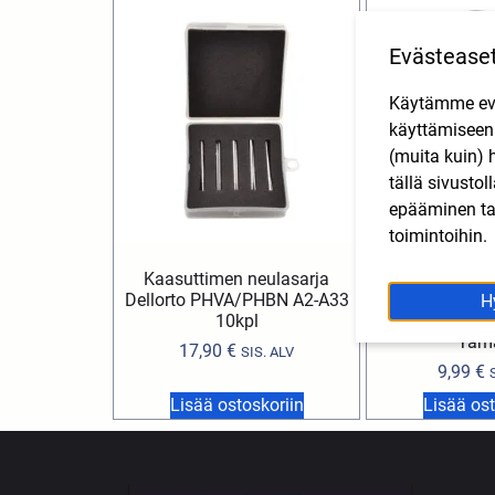
Evästease
Käytämme eväs
käyttämisee
(muita kuin) 
tällä sivusto
epääminen tai
toimintoihin.
Kaasuttimen neulasarja
Sytytyspuola
Dellorto PHVA/PHBN A2-A33
mopo/skootteri 
H
10kpl
Fantic, MBK, Ma
Yam
17,90
€
SIS. ALV
9,99
€
Lisää ostoskoriin
Lisää ost