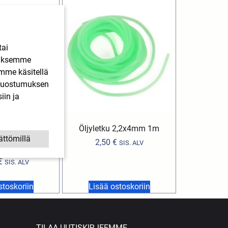
tai
ääksemme
imme käsitellä
. Suostumuksen
iin ja
Aprilia, Derbi,
Öljyletku 2,2x4mm 1m
ggio (mopot ja
ättömillä
2,50
€
SIS. ALV
tterit)
€
SIS. ALV
stoskoriin
Lisää ostoskoriin
TILAA UUTISKIRJEEMME