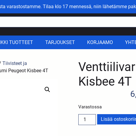
asta varastostamme. Tilaa klo 17 mennessä, niin lähetämme pak
IKKI TUOTTEET
TARJOUKSET
KORJAAMO
YHT
Venttiiliv
/
Tiivisteet ja
 kumi Peugeot Kisbee 4T
Kisbee 4T
6
Varastossa
Lisää ostoskorii