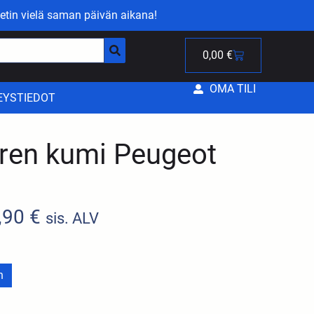
etin vielä saman päivän aikana!
0,00
€
OMA TILI
EYSTIEDOT
arren kumi Peugeot
,90
€
sis. ALV
n