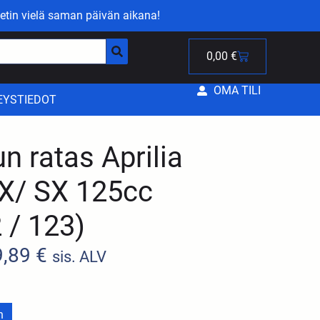
etin vielä saman päivän aikana!
0,00
€
OMA TILI
EYSTIEDOT
 ratas Aprilia
X/ SX 125cc
 / 123)
9,89
€
sis. ALV
n