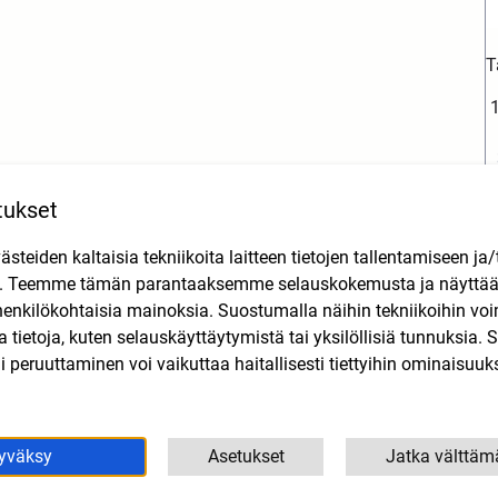
T
tukset
L
teiden kaltaisia tekniikoita laitteen tietojen tallentamiseen ja/
Tutustu myös
n. Teemme tämän parantaaksemme selauskokemusta ja näytt
henkilökohtaisia mainoksia. Suostumalla näihin tekniikoihin vo
lla tietoja, kuten selauskäyttäytymistä tai yksilöllisiä tunnuksia
 peruuttaminen voi vaikuttaa haitallisesti tiettyihin ominaisuuks
yväksy
Asetukset
Jatka välttäm