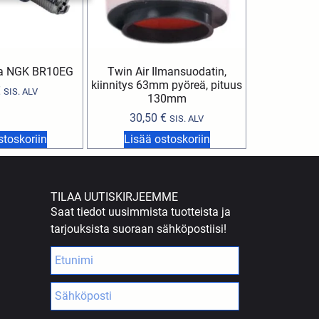
pa NGK BR10EG
Twin Air Ilmansuodatin,
kiinnitys 63mm pyöreä, pituus
€
SIS. ALV
130mm
30,50
€
SIS. ALV
stoskoriin
Lisää ostoskoriin
TILAA UUTISKIRJEEMME
Saat tiedot uusimmista tuotteista ja
tarjouksista suoraan sähköpostiisi!