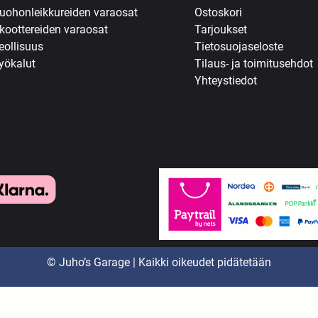
uohonleikkureiden varaosat
Ostoskori
koottereiden varaosat
Tarjoukset
eollisuus
Tietosuojaseloste
yökalut
Tilaus- ja toimitusehdot
Yhteystiedot
© Juho’s Garage | Kaikki oikeudet pidätetään