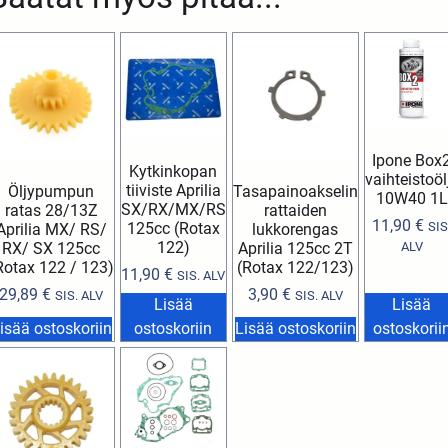
Ipone Box
Kytkinkopan
vaihteistoöl
tiiviste Aprilia
Öljypumpun
Tasapainoakselin
10W40 1L
SX/RX/MX/RS
ratas 28/13Z
rattaiden
11,90
€
125cc (Rotax
SIS
Aprilia MX/ RS/
lukkorengas
122)
RX/ SX 125cc
Aprilia 125cc 2T
ALV
Rotax 122 / 123)
(Rotax 122/123)
11,90
€
SIS. ALV
29,89
€
3,90
€
SIS. ALV
SIS. ALV
Lisää
Lisää
isää ostoskoriin
ostoskoriin
Lisää ostoskoriin
ostoskorii