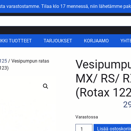
asta varastostamme. Tilaa klo 17 mennessä, niin lähetämme pak
IKKI TUOTTEET
TARJOUKSET
KORJAAMO
YHT
Vesipumpun
 125
/ Vesipumpun ratas
 123)
MX/ RS/ R
(Rotax 122
2
Varastossa
Lisää ostoskorii