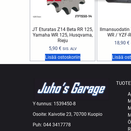
JT Eturatas Z14 Beta RR 125,
Ilmansuodatin
Yamaha WR 125, Husqvarna,
WR / YZF-R
Rieju
18,90
€
5,90
€
SIS. ALV
Lisää ostoskoriin
Lisää ost
TUOTE
A
M
Y-tunnus: 1539450-8
M
Osoite: Kaivotie 23, 70700 Kuopio
M
Ö
Puh:
044 3417778
R