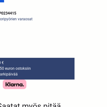
AP0234415
oripyörien varaosat
0 €
150 euron ostoksiin
 arkipäivää
Saatat myös pitää...