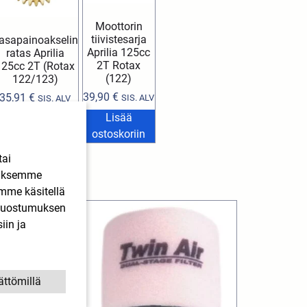
Moottorin
tiivistesarja
asapainoakselin
Aprilia 125cc
ratas Aprilia
2T Rotax
125cc 2T (Rotax
(122)
122/123)
39,90
€
35,91
€
SIS. ALV
SIS. ALV
Lisää
isää ostoskoriin
ostoskoriin
tai
ääksemme
imme käsitellä
. Suostumuksen
iin ja
ättömillä