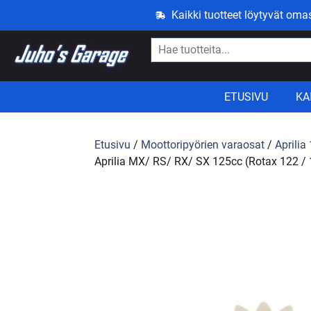
Kaikki tuotteet löytyvät om
ETUSIVU
KA
Etusivu
/
Moottoripyörien varaosat
/
Aprilia
Aprilia MX/ RS/ RX/ SX 125cc (Rotax 122 /