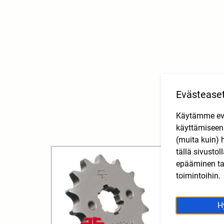
Evästease
Käytämme eväs
käyttämisee
(muita kuin) 
tällä sivusto
epääminen tai
toimintoihin.
H