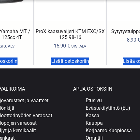
 Yamaha MT /
ProX kaasuvaijeri KTM EXC/SX
Sytytystulp
 125cc 4T
125 98-16
8,90
15,90
€
SIS. ALV
SIS. ALV
oskoriin
Lisää ostoskoriin
Lisää o
VALIKOIMA
APUA OSTOKSIIN
jovarusteet ja vaatteet
Etusivu
önkijä
Evästekäytäntö (EU)
oottoripyörien varaosat
Kassa
opojen varaosat
Kauppa
ljyt ja kemikaalit
Korjaamo Kuopiossa
enkaat
Oma tili