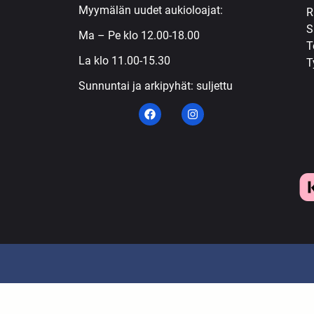
Myymälän uudet aukioloajat:
R
S
Ma – Pe klo 12.00-18.00
T
La klo 11.00-15.30
T
Sunnuntai ja arkipyhät: suljettu