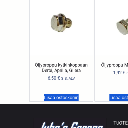
Öljyproppu kytkinkoppaan
Öljyproppu M
Derbi, Aprilia, Gilera
1,92
€
6,50
€
SIS. ALV
Lisää ostoskoriin
Lisää ost
TUOTE