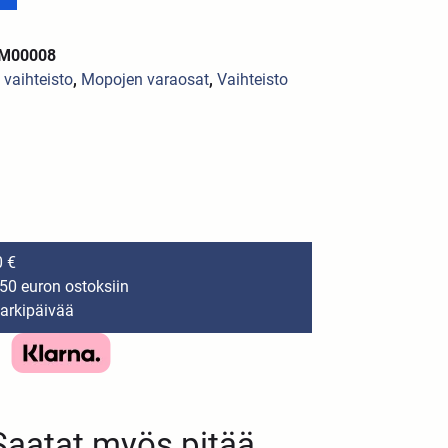
AM00008
a vaihteisto
,
Mopojen varaosat
,
Vaihteisto
0 €
150 euron ostoksiin
 arkipäivää
Saatat myös pitää...