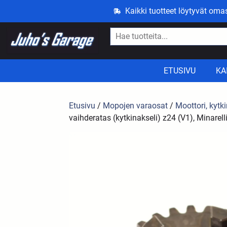
Kaikki tuotteet löytyvät om
ETUSIVU
KA
Etusivu
/
Mopojen varaosat
/
Moottori, kytki
vaihderatas (kytkinakseli) z24 (V1), Minarel