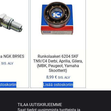
ppa NGK BR9ES
Runkolaakeri 6204 SKF
TN9/C4 Derbi, Aprilia, Gilera,
€
SIS. ALV
(MBK, Peugeot, Yamaha
Skootterit)
8,99
€
SIS. ALV
stoskoriin
Lisää ostoskoriin
TILAA UUTISKIRJEEMME
Saat tiedot uusimmista tuotteista ja