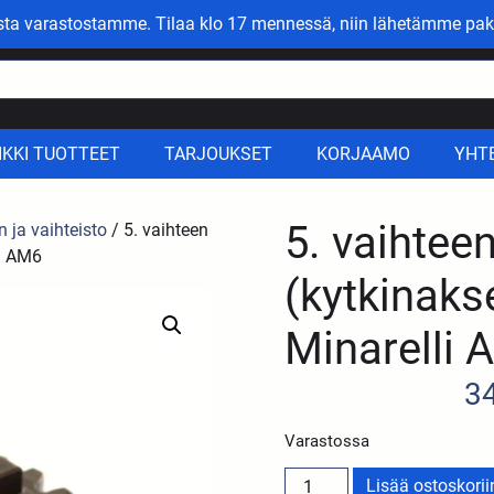
asta varastostamme. Tilaa klo 17 mennessä, niin lähetämme pak
IKKI TUOTTEET
TARJOUKSET
KORJAAMO
YHT
5. vaihtee
n ja vaihteisto
/ 5. vaihteen
li AM6
(kytkinakse
Minarelli
3
Varastossa
Lisää ostoskorii