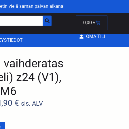
etin vielä saman päivän aikana!
0,00
€
OMA TILI
EYSTIEDOT
n vaihderatas
li) z24 (V1),
 AM6
4,90
€
sis. ALV
n