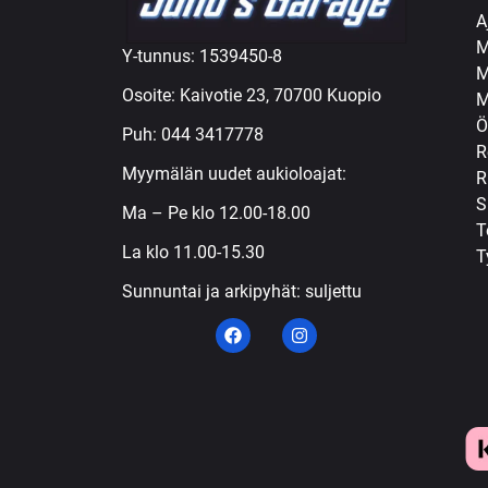
A
M
Y-tunnus: 1539450-8
M
Osoite: Kaivotie 23, 70700 Kuopio
M
Ö
Puh:
044 3417778
R
Myymälän uudet aukioloajat:
R
S
Ma – Pe klo 12.00-18.00
T
La klo 11.00-15.30
T
Sunnuntai ja arkipyhät: suljettu