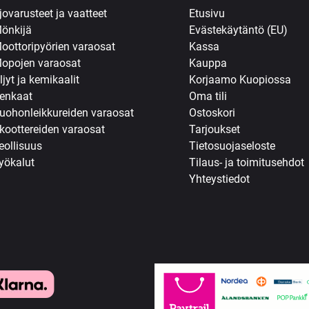
jovarusteet ja vaatteet
Etusivu
önkijä
Evästekäytäntö (EU)
oottoripyörien varaosat
Kassa
opojen varaosat
Kauppa
ljyt ja kemikaalit
Korjaamo Kuopiossa
enkaat
Oma tili
uohonleikkureiden varaosat
Ostoskori
koottereiden varaosat
Tarjoukset
eollisuus
Tietosuojaseloste
yökalut
Tilaus- ja toimitusehdot
Yhteystiedot