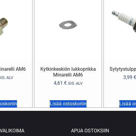
inarelli AM6
Kytkinkeskiön lukkoprikka
Sytytystul
Minarelli AM6
3,99
SIS. ALV
4,61
€
SIS. ALV
oskoriin
Lisää ostoskoriin
Lisää o
VALIKOIMA
APUA OSTOKSIIN