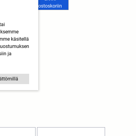
ostoskoriin
ostoskoriin
tai
ääksemme
imme käsitellä
. Suostumuksen
iin ja
ättömillä