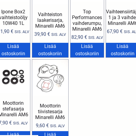
Ipone Box2
Top
Vaihteensiirtä
Vaihteiston
vaihteistoöljy
Performances
1 ja 3 vaihde
laakerisarja,
10W40 1L
vaihderumpu,
Minarelli AM
Minarelli AM6
Minarelli AM6
11,90
€
67,90
€
SIS. ALV
SIS. A
39,90
€
SIS. ALV
82,90
€
SIS. ALV
Lisää
Lisää
Lisää
Lisää
ostoskoriin
ostoskoriin
ostoskoriin
ostoskoriin
Moottorin
Moottorin
stefasarja
tiivistesarja
Minarelli AM6
Minarelli AM6
7,90
€
SIS. ALV
9,60
€
SIS. ALV
Lisää
Lisää