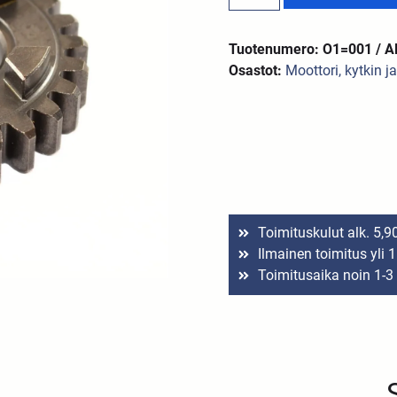
Tuotenumero: O1=001 / 
Osastot:
Moottori, kytkin j
Toimituskulut alk. 5,9
Ilmainen toimitus yli 
Toimitusaika noin 1-3