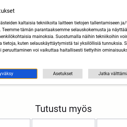
tukset
teiden kaltaisia tekniikoita laitteen tietojen tallentamiseen ja/
n. Teemme tämän parantaaksemme selauskokemusta ja näytt
henkilökohtaisia mainoksia. Suostumalla näihin tekniikoihin vo
lla tietoja, kuten selauskäyttäytymistä tai yksilöllisiä tunnuksia
 peruuttaminen voi vaikuttaa haitallisesti tiettyihin ominaisuuks
yväksy
Asetukset
Jatka välttäm
Tutustu myös