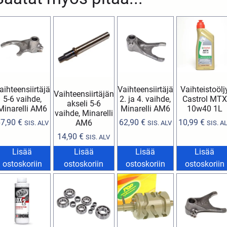
aihteensiirtäjä
Vaihteensiirtäjä
Vaihteistoölj
Vaihteensiirtäjän
5-6 vaihde,
2. ja 4. vaihde,
Castrol MTX
akseli 5-6
Minarelli AM6
Minarelli AM6
10w40 1L
vaihde, Minarelli
67,90
€
62,90
€
10,99
€
AM6
SIS. ALV
SIS. ALV
SIS. A
14,90
€
SIS. ALV
Lisää
Lisää
Lisää
Lisää
ostoskoriin
ostoskoriin
ostoskoriin
ostoskoriin