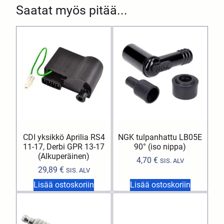
Saatat myös pitää...
CDI yksikkö Aprilia RS4
NGK tulpanhattu LB05E
11-17, Derbi GPR 13-17
90° (iso nippa)
(Alkuperäinen)
4,70
€
SIS. ALV
29,89
€
SIS. ALV
Lisää ostoskoriin
Lisää ostoskoriin