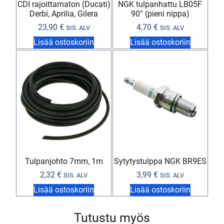
CDI rajoittamaton (Ducati)
NGK tulpanhattu LB05F
Derbi, Aprilia, Gilera
90° (pieni nippa)
23,90
€
4,70
€
SIS. ALV
SIS. ALV
Lisää ostoskoriin
Lisää ostoskoriin
Tulpanjohto 7mm, 1m
Sytytystulppa NGK BR9ES
2,32
€
3,99
€
SIS. ALV
SIS. ALV
Lisää ostoskoriin
Lisää ostoskoriin
Tutustu myös