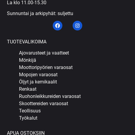
La klo 11.00-15.30
Sunnuntai ja arkipyhät: suljettu
TUOTEVALIKOIMA
Ajovarusteet ja vaatteet
Mönkijä
Moottoripyörien varaosat
Mopojen varaosat
Öljyt ja kemikaalit
Renkaat
Ruohonleikkureiden varaosat
Skoottereiden varaosat
Teollisuus
Työkalut
APUA OSTOKSIIN