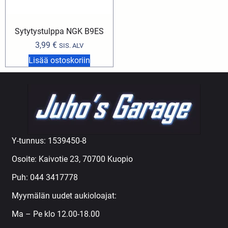
Sytytystulppa NGK B9ES
3,99
€
SIS. ALV
Lisää ostoskoriin
Y-tunnus: 1539450-8
Osoite: Kaivotie 23, 70700 Kuopio
Puh:
044 3417778
Myymälän uudet aukioloajat:
Ma – Pe klo 12.00-18.00