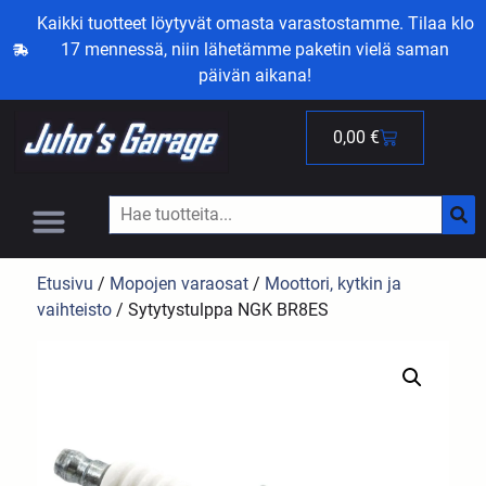
Kaikki tuotteet löytyvät omasta varastostamme. Tilaa klo
17 mennessä, niin lähetämme paketin vielä saman
päivän aikana!
0,00
€
Etusivu
/
Mopojen varaosat
/
Moottori, kytkin ja
vaihteisto
/ Sytytystulppa NGK BR8ES