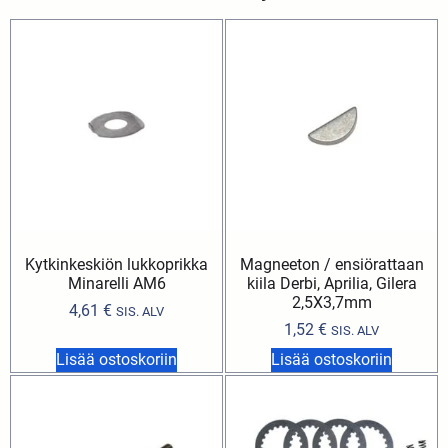
Kytkinkeskiön lukkoprikka
Magneeton / ensiörattaan
Minarelli AM6
kiila Derbi, Aprilia, Gilera
2,5X3,7mm
4,61
€
SIS. ALV
1,52
€
SIS. ALV
Lisää ostoskoriin
Lisää ostoskoriin